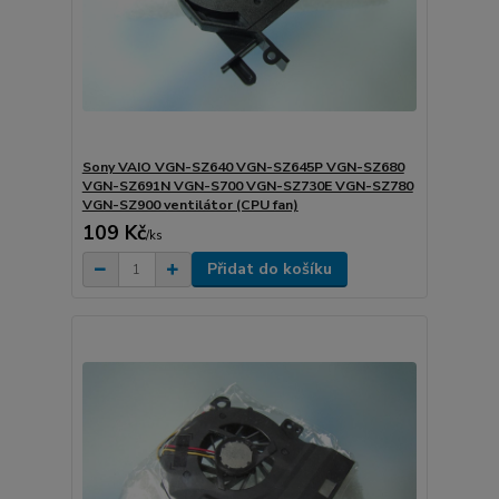
Sony VAIO VGN-SZ640 VGN-SZ645P VGN-SZ680
VGN-SZ691N VGN-S700 VGN-SZ730E VGN-SZ780
VGN-SZ900 ventilátor (CPU fan)
109 Kč
/
ks
Přidat do košíku