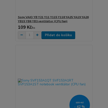
Sony VAIO YB Y21 Y11 Y115 Y118 YA25 YA19 YA26
YB15 YB6 YB3 ventilátor (CPU fan)
109 Kč
/
ks
Přidat do košíku
189 Kč
- 42 %