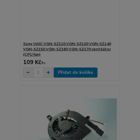
Sony VAIO VGN-SZ110 VGN-SZ120 VGN-SZ140
VGN-SZ150 VGN-SZ160 VGN-SZ170 ventilátor
(CPU fan)
109 Kč
/
ks
Přidat do košíku