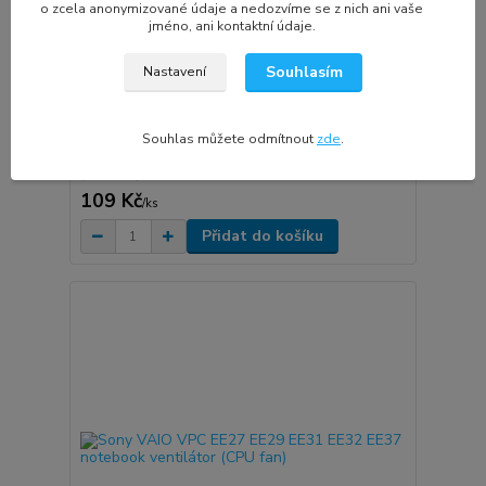
o zcela anonymizované údaje a nedozvíme se z nich ani vaše
jméno, ani kontaktní údaje.
Souhlasím
199 Kč
Nastavení
- 45 %
Souhlas můžete odmítnout
zde
.
Sony VAIO VPC EA EB Series notebook ventilátor
(CPU fan)
109 Kč
/
ks
Přidat do košíku