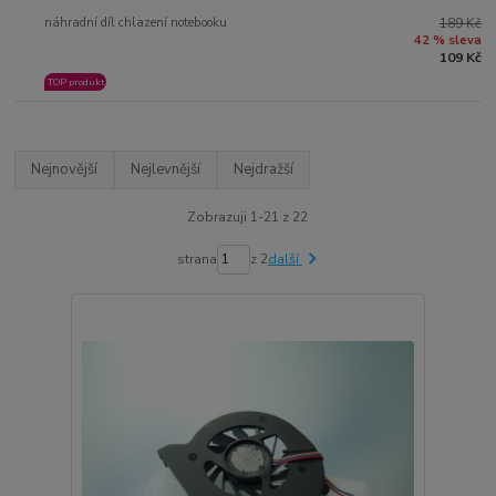
náhradní díl chlazení notebooku
189 Kč
42 % sleva
109 Kč
TOP produkt
Nejnovější
Nejlevnější
Nejdražší
Zobrazuji 1-21 z 22
strana
z 2
další