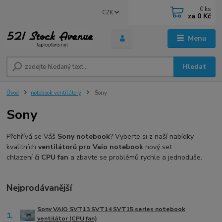
0
ks
CZK
za
0 Kč
Menu
Hledat
Úvod
notebook ventilátory
Sony
Sony
Přehřívá se Váš
Sony notebook
? Vyberte si z naší nabídky
kvalitních
ventilátorů pro Vaio notebook
nový set
chlazení či
CPU fan
a zbavte se problémů rychle a jednoduše.
Nejprodávanější
Sony VAIO SVT13 SVT14 SVT15 series notebook
1.
ventilátor (CPU fan)