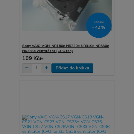
189 Kč
- 42 %
Sony VAIO VGN-NR180e NR220e NR310e NR330e
NR385e ventilátor (CPU fan)
109 Kč
/
ks
Přidat do košíku