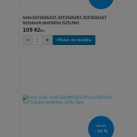
Sony SVF153A1QT SVF153A1RT SVF153A1ST
notebook ventilátor (CPU fan)
109 Kč
/
ks
Přidat do košíku
189 Kč
- 42 %