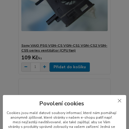
Sony VAIO PSG VGN-CS VGN-CS1 VGN-CS2 VGN-
CS5 series ventilátor (CPU fan)
109 Kč
/
ks
Přidat do košíku
Povolení cookies
Cookies jsou malé datové soubory informací, které nám pomáhají
anonymně zjišťovat, které stránky v našem e-shopu patří např.
mezi nejčastěji navštěvované, ale také zajišťují, aby se Vám
stránky s produkty správně zobrazily na vašem zařízení. Jedná se