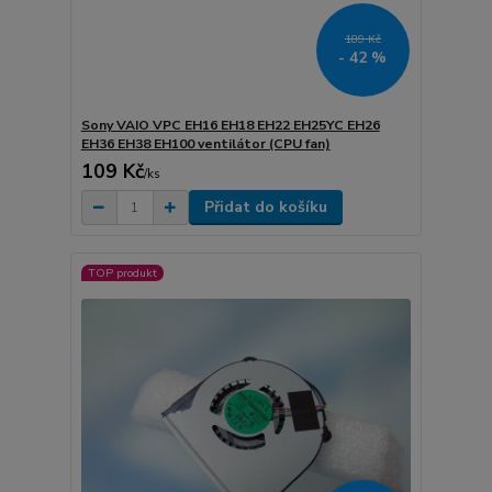
189 Kč
- 42 %
Sony VAIO VPC EH16 EH18 EH22 EH25YC EH26
EH36 EH38 EH100 ventilátor (CPU fan)
109 Kč
/
ks
Přidat do košíku
TOP produkt