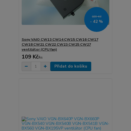
189 Kč
- 42 %
Sony VAIO CW13 CW14 CW15 CW16 CW17
CW18 CW21 CW22 CW23 CW25 CW27
ventilátor (CPU fan)
109 Kč
/
ks
Přidat do košíku