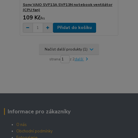
Sony VAIO SVF13A SVF13N notebook ventilátor
(CPU fan)
109 Kč
/
ks
Přidat do košíku
Načíst další produkty (1)
strana
z 2
další
Informace pro zákazníky
O nás
Obchodní podmínky
Fotogalerie