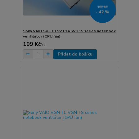
189 Kč
- 42 %
Sony VAIO SVT13 SVT14 SVT15 series notebook
ventilátor (CPU fan)
109 Kč
/
ks
Přidat do košíku