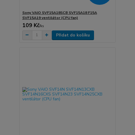
Sony VAIO SVF15A18SCB SVF15A18 F15A
SVF15A19 ventilátor (CPU fan)
109 Kč
/
ks
Přidat do košíku