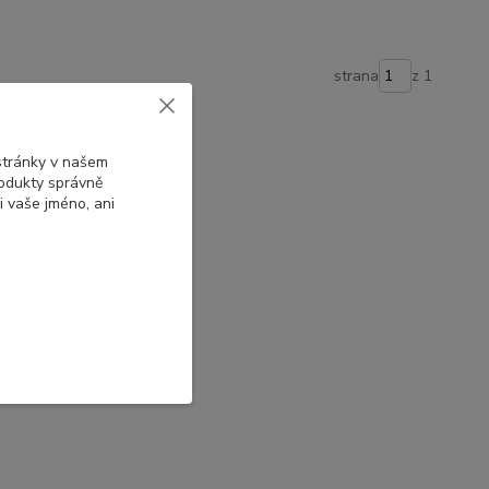
strana
z 1
 stránky v našem
rodukty správně
i vaše jméno, ani