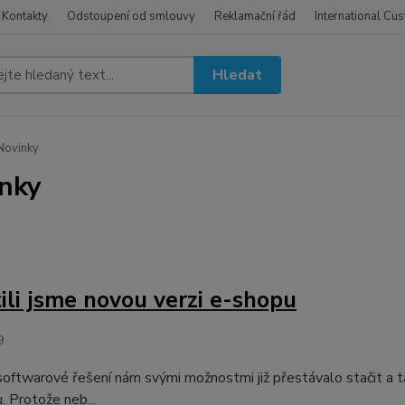
Kontakty
Odstoupení od smlouvy
Reklamační řád
International Cu
Hledat
Novinky
nky
ili jsme novou verzi e-shopu
9
oftwarové řešení nám svými možnostmi již přestávalo stačit a ta
. Protože neb...