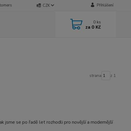
stomers
Přihlášení
CZK
0
ks
za
0 Kč
strana
z 1
k jsme se po řadě let rozhodli pro novější a modernější