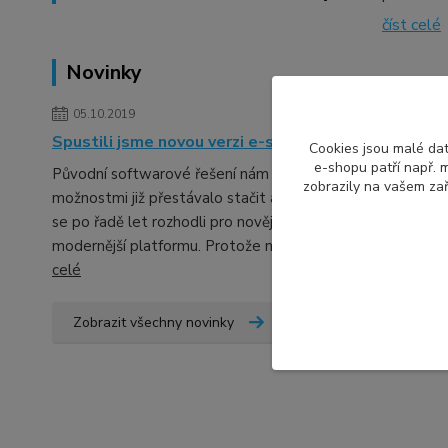
číst celé
Novinky
05.10.2019
Spustili jsme novou verzi e-shopu
Cookies jsou malé dat
e-shopu patří např. m
Původní softwarové řešení nám svými
zobrazily na vašem zař
možnostmi již přestávalo stačit a tak jsme
se po řadě let rozhodli pro novější a
modernější platformu. Protože neb...
číst
celé
Zobrazit všechny novinky