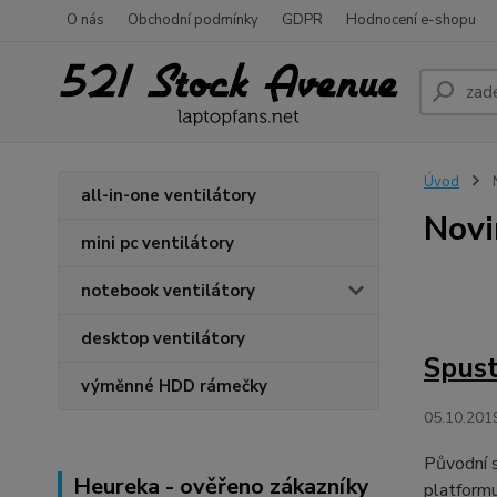
O nás
Obchodní podmínky
GDPR
Hodnocení e-shopu
Úvod
all-in-one ventilátory
Novi
mini pc ventilátory
notebook ventilátory
desktop ventilátory
Spust
výměnné HDD rámečky
05.10.201
Původní s
Heureka - ověřeno zákazníky
platformu