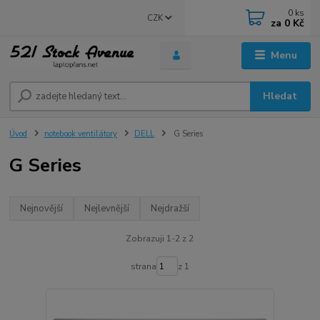
0
ks
CZK
za
0 Kč
Menu
Hledat
Úvod
notebook ventilátory
DELL
G Series
G Series
Nejnovější
Nejlevnější
Nejdražší
Zobrazuji 1-2 z 2
strana
z 1