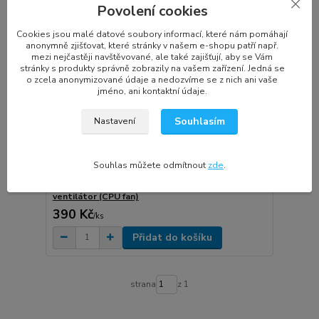
Povolení cookies
Cookies jsou malé datové soubory informací, které nám pomáhají
anonymně zjišťovat, které stránky v našem e-shopu patří např.
mezi nejčastěji navštěvované, ale také zajišťují, aby se Vám
stránky s produkty správně zobrazily na vašem zařízení. Jedná se
o zcela anonymizované údaje a nedozvíme se z nich ani vaše
jméno, ani kontaktní údaje.
Souhlasím
Nastavení
Souhlas můžete odmítnout
zde
.
TJHF2 DELL G Series G3 3579 notebook
ventilátor (CPU fan)
390 Kč
/
ks
Přidat do košíku
strana
z 1