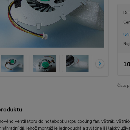
Dos
Cen
Uše
Nej
10
Číslo p
produktu
ového ventilátoru do notebooku (cpu cooling fan, větrák, větráč
 náhradní díl, jehož montáž je jednoduchá a zvládne ji i laický už