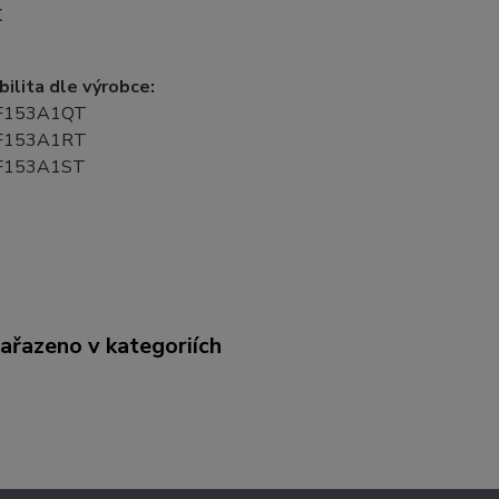
K
ilita dle výrobce:
VF153A1QT
VF153A1RT
VF153A1ST
zařazeno v kategoriích