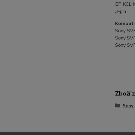
EP KCL 
3-pin
Kompatib
Sony S
Sony S
Sony S
Zboží 
Sony