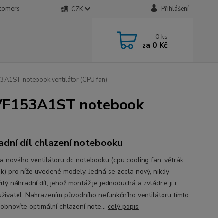
stomers
Přihlášení
CZK
0
ks
za
0 Kč
ST notebook ventilátor (CPU fan)
F153A1ST notebook
adní díl chlazení notebooku
a nového ventilátoru do notebooku (cpu cooling fan, větrák,
ek) pro níže uvedené modely. Jedná se zcela nový, nikdy
tý náhradní díl, jehož montáž je jednoduchá a zvládne ji i
 uživatel. Nahrazením původního nefunkčního ventilátoru tímto
obnovíte optimální chlazení note...
celý popis