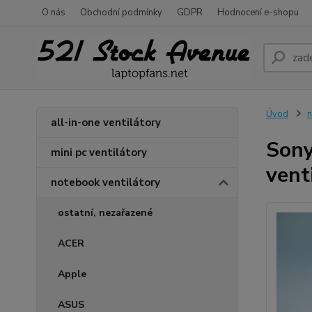
O nás
Obchodní podmínky
GDPR
Hodnocení e-shopu
Úvod
n
all-in-one ventilátory
Son
mini pc ventilátory
vent
notebook ventilátory
ostatní, nezařazené
ACER
Apple
ASUS