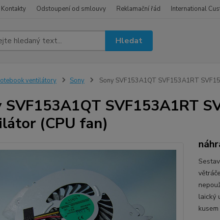
Kontakty
Odstoupení od smlouvy
Reklamační řád
International Cu
Hledat
otebook ventilátory
Sony
Sony SVF153A1QT SVF153A1RT SVF153A1
y SVF153A1QT SVF153A1RT SV
ilátor (CPU fan)
náhr
Sestav
větráč
nepouži
laický
kusem 