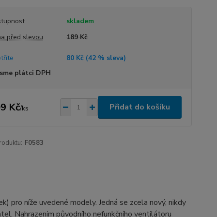
tupnost
skladem
a před slevou
189 Kč
tříte
80 Kč (
42
% sleva)
sme plátci DPH
9 Kč
Přidat do košíku
/
ks
roduktu:
F0583
ek) pro níže uvedené modely. Jedná se zcela nový, nikdy
ivatel. Nahrazením původního nefunkčního ventilátoru