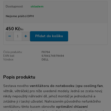
Dostupnost
skladem
Nejsme plátci DPH
450 Kč
/
ks
Přidat do košíku
Číslo produktu:
F0704
EAN kód:
5704174979494
Výrobce:
DELL
Popis produktu
Sestava nového
ventilátoru do notebooku
(
cpu cooling fan
,
větrák, větráček) pro níže uvedené modely. Jedná se zcela nový,
nikdy nepoužitý náhradní díl, jehož montáž je jednoduchá a
zvládne ji i laický uživatel. Nahrazením původního nefunkčního
ventilátoru tímto kusem obnovíte
optimální chlazení