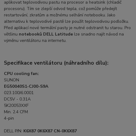
aplikovat teplovodivou pastu na procesor a heatsink (chladič
procesoru). Tím se zlepší odvod tepla, což pomůže předejít
restartování, zkratům a možnému selhání notebooku. Jako
alternativu k teplovodivé pastě lze použít teplovodivou podložku.
Před aplikací nové termální pasty je nutné odstranit tu starou. Pro
většinu
notebooků DELL Latitude
lze snadno najít návod na
výměnu ventilátoru na internetu.
Specifikace ventilátoru (náhradního dílu):
CPU cooling fan:
SUNON
EG50040S1-CJ00-S9A
023.100J6.0001
DC5V - 0.31A
5K20053XXF
Min. 2.4 CFM
4-pin
DELL P/N:
K6X87 0K6X87 CN-0K6X87