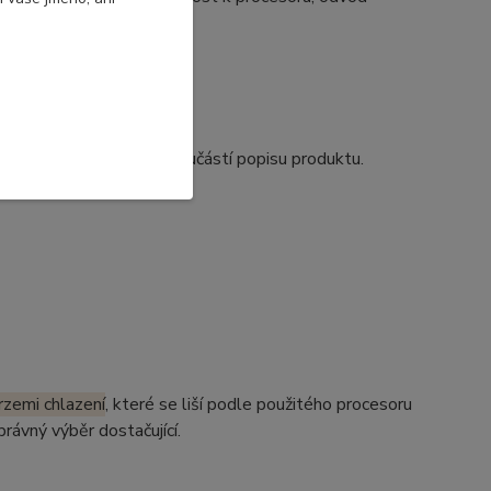
ude
při zátěži.
u DELL Latitude
 fotografií, které jsou součástí popisu produktu.
rzemi chlazení
, které se liší podle použitého procesoru
rávný výběr dostačující.