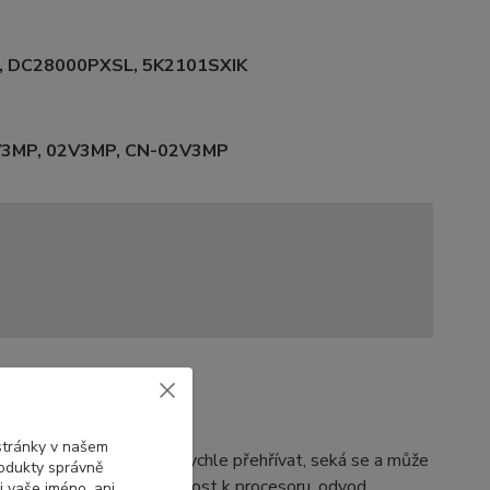
, DC28000PXSL, 5K2101SXIK
2V3MP, 02V3MP, CN-02V3MP
+ heatsink)?
 stránky v našem
bec, notebook se začne rychle přehřívat, seká se a může
rodukty správně
zajišťuje ideální přiléhavost k procesoru, odvod
i vaše jméno, ani