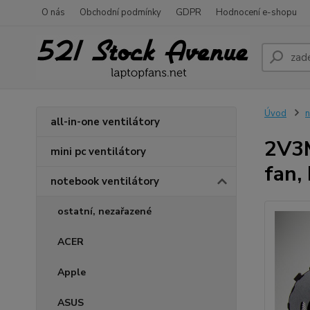
O nás
Obchodní podmínky
GDPR
Hodnocení e-shopu
Úvod
n
all-in-one ventilátory
2V3M
mini pc ventilátory
fan,
notebook ventilátory
ostatní, nezařazené
ACER
Apple
ASUS