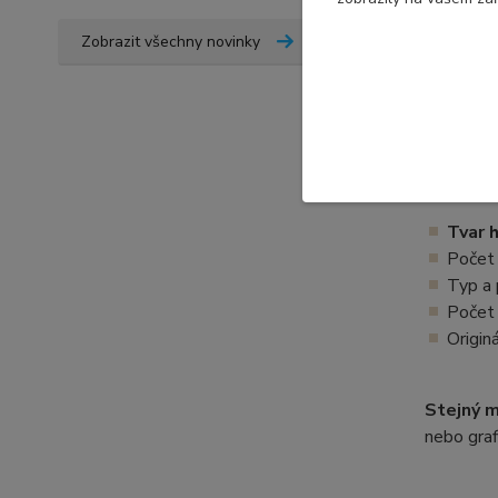
vytvořen
Zobrazit všechny novinky
Jak o
Před obj
Rozhodují
Tvar 
Počet 
Typ a
Počet 
Origin
Stejný 
nebo graf