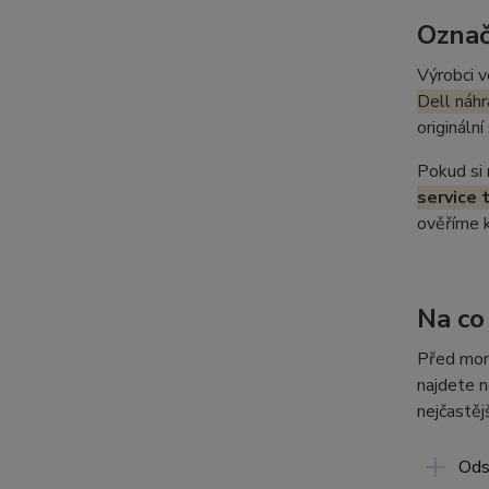
Označ
Výrobci v
Dell náhr
origináln
Pokud si 
service 
ověříme k
Na co
Před mon
najdete n
nejčastě
Ods