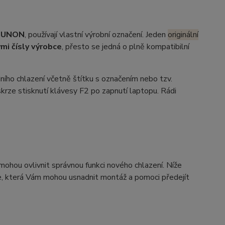
SUNON
, používají vlastní výrobní označení. Jeden
originální
mi čísly výrobce
, přesto se jedná o plně kompatibilní
ího chlazení včetně štítku s označením nebo tzv.
krze stisknutí klávesy F2 po zapnutí laptopu. Rádi
 mohou ovlivnit správnou funkci nového chlazení. Níže
axe, která Vám mohou usnadnit montáž a pomoci předejít