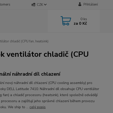
stomers
Přihlášení
CZK
0
ks
za
0 Kč
átor chladič (CPU fan, heatsink)
 ventilátor chladič (CPU
inální náhradní díl chlazení
ální nový náhradní díl chlazení (CPU cooling assembly) pro
oky DELL Latitude 7410. Náhradní díl obsahuje CPU ventilátor
g fan) a chladič procesoru (heatsink), které společně odvádějí
z procesoru a zajišťují jeho správné chlazení během provozu
oku. We ship to ...
celý popis