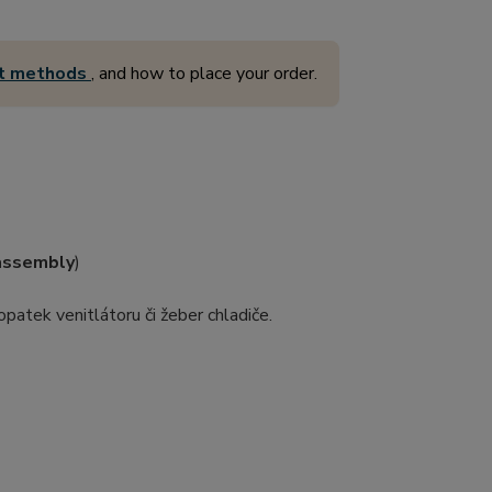
nt methods
, and how to place your order.
assembly
)
patek venitlátoru či žeber chladiče.