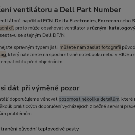
ení ventilátoru a Dell Part Number
entilátorů, například
FCN
,
Delta Electronics
,
Forcecon
nebo
adní díl
proto může obsahovat ventilátor s
různými katalogový
í sestavu se stejným Dell DP/N.
nejste správným typem jisti,
můžete nám zaslat fotografii
původn
tag
, který naleznete na spodní straně notebooku nebo v BIOSu s
ompatibilitu před objednáním.
 si dát při výměně pozor
táží doporučujeme věnovat
pozornost několika detailům
, které
ěkolik praktických doporučení vycházejících z běžné servisní pr
jším problémům.
tranění původní teplovodivé pasty