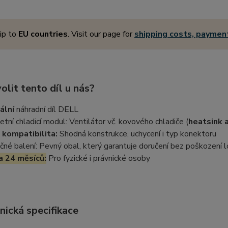
ip to
EU countries
. Visit our page for
shipping costs, payme
olit tento díl u nás?
ální
náhradní díl DELL
tní chladicí modul: Ventilátor vč. kovového chladiče (
heatsink 
kompatibilita:
Shodná konstrukce, uchycení i typ konektoru
né balení: Pevný obal, který garantuje doručení bez poškození lo
a 24 měsíců:
Pro fyzické i právnické osoby
nická specifikace