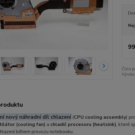
Dos
Nej
99
Číslo p
Výrobc
produktu
ní nový náhradní díl chlazení
(
CPU cooling assembly
) p
ilátor (cooling fan)
a
chladič procesoru (heatsink)
, které s
chlazení během provozu notebooku.