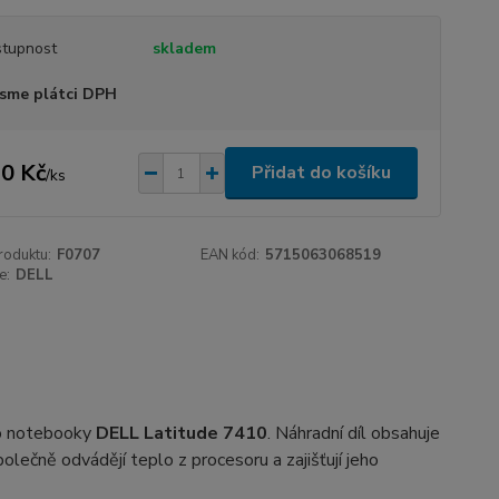
tupnost
skladem
sme plátci DPH
0 Kč
Přidat do košíku
/
ks
roduktu:
F0707
EAN kód:
5715063068519
e:
DELL
ro notebooky
DELL Latitude 7410
. Náhradní díl obsahuje
polečně odvádějí teplo z procesoru a zajišťují jeho