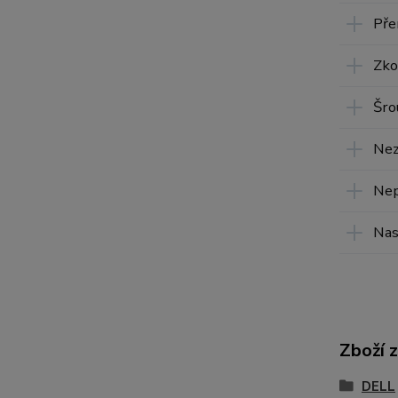
Pře
Zko
Šro
Nez
Nep
Nas
Zboží 
DELL