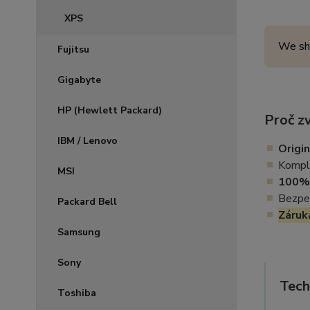
XPS
We sh
Fujitsu
Gigabyte
HP (Hewlett Packard)
Proč zv
IBM / Lenovo
Origin
Komple
MSI
100% 
Bezpeč
Packard Bell
Záruk
Samsung
Sony
Tech
Toshiba