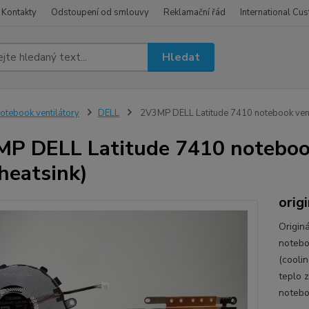
Kontakty
Odstoupení od smlouvy
Reklamační řád
International Cu
Hledat
otebook ventilátory
DELL
2V3MP DELL Latitude 7410 notebook ventil
P DELL Latitude 7410 notebook
 heatsink)
orig
Origin
notebo
(coolin
teplo 
notebo