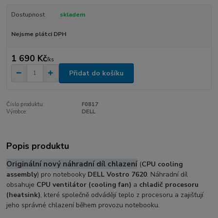
Dostupnost
skladem
Nejsme plátci DPH
1 690 Kč
/
ks
Přidat do košíku
Číslo produktu:
F0817
Výrobce:
DELL
Popis produktu
Originální nový náhradní díl chlazení
(
CPU cooling
assembly
) pro notebooky
DELL Vostro 7620
. Náhradní díl
obsahuje
CPU ventilátor (cooling fan)
a
chladič procesoru
(heatsink)
, které společně odvádějí teplo z procesoru a zajišťují
jeho správné chlazení během provozu notebooku.