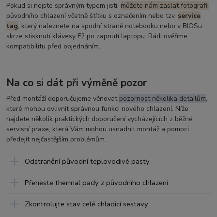
Pokud si nejste správným typem jisti,
můžete nám zaslat fotografii
původního chlazení včetně štítku s označením nebo tzv.
service
tag
, který naleznete na spodní straně notebooku nebo v BIOSu
skrze stisknutí klávesy F2 po zapnutí laptopu. Rádi ověříme
kompatibilitu před objednáním.
Na co si dát při výměně pozor
Před montáží doporučujeme věnovat
pozornost několika detailům
,
které mohou ovlivnit správnou funkci nového chlazení. Níže
najdete několik praktických doporučení vycházejících z běžné
servisní praxe, která Vám mohou usnadnit montáž a pomoci
předejít nejčastějším problémům.
Odstranění původní teplovodivé pasty
Přeneste thermal pady z původního chlazení
Zkontrolujte stav celé chladicí sestavy