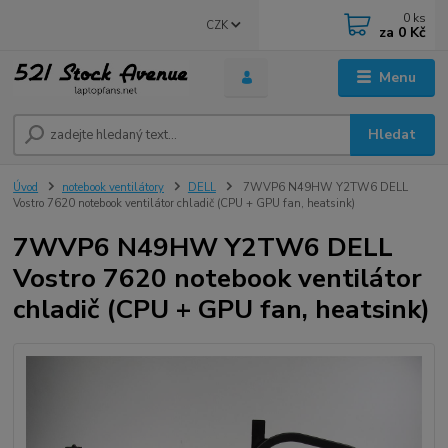
0
ks
CZK
za
0 Kč
Menu
Hledat
Úvod
notebook ventilátory
DELL
7WVP6 N49HW Y2TW6 DELL
Vostro 7620 notebook ventilátor chladič (CPU + GPU fan, heatsink)
7WVP6 N49HW Y2TW6 DELL
Vostro 7620 notebook ventilátor
chladič (CPU + GPU fan, heatsink)