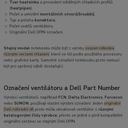
Tvar heatsinku
a provedení měděných chladicích profilů
(
heatpipes
),
Počet a umístění
montážních otvorů/šroubků
,
Typ a poloha
konektoru
,
Počet vodičů ventilátoru,
Originální Dell DP/N označení.
Stejný model
notebooku může být z výroby
osazen několika
různými verzemi chlazení
, které se liší podle použitého procesoru
nebo grafické karty. Samotné označení notebooku proto nemusí
být pro správný výběr dostačující.
Označení ventilátoru a Dell Part Number
Výrobci ventilátorů, například
FCN
,
Delta Electronics
,
Forcecon
nebo
SUNON
, používají vlastní výrobní označení. Jeden
originální
Dell náhradní díl
proto může obsahovat ventilátor s
různými
katalogovými čísly výrobce
, přesto se jedná o plně kompatibilní
originální sestavu se stejným Dell DP/N.