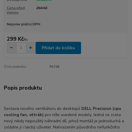
Cena před
250 Kč
slevou
Nejsme plátci DPH
299 Kč
/
ks
Přidat do košíku
Číslo produktu:
F0726
Popis produktu
Sestava nového ventilátoru do desktopů
DELL Precision (cpu
cooling fan, větrák)
pro níže uvedené modely. Jedná se zcela
nový, nikdy nepoužitý náhradní díl, jehož montáž je jednoduchá a
zvládne ji i laický uživatel. Nahrazením původního nefunkčního