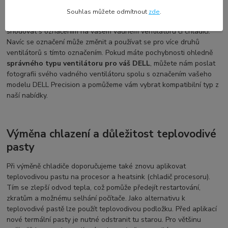
Označení a kompatibilita náhradního dílu
Souhlas můžete odmítnout
zde
.
Každý výrobce používá své vlastní označení, což se nemusí
shodovat s označením na vašem vadném ventilátoru či chladiči.
Navíc se označení může změnit a používat se pro více druhů
ventilátorů s tímto označením. Pokud máte pochybnosti ohledně
správného typu ventilátoru pro váš DELL
, můžete nám poslat
fotografii svého vadného ventilátoru spolu s označením vašeho
modelu DELL Precision a pomůžeme vám vybrat kompatibilní typ z
naší nabídky.
Výměna chlazení a důležitost teplovodivé
pasty
Při výměně chladiče doporučujeme také znovu aplikovat
teplovodivou pastu na procesor a heatsink (chladič procesoru).
Tím se zlepší odvod tepla, což pomůže předejít restartování,
zkratům a možnému selhání počítače. Jako alternativu k
teplovodivé pastě lze použít teplovodivou podložku. Před aplikací
nové termální pasty je nutné odstranit tu starou. Pro většinu