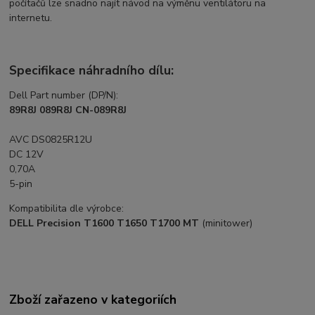
počítačů lze snadno najít návod na výměnu ventilátoru na
internetu.
Specifikace náhradního dílu:
Dell Part number (DP/N):
89R8J 089R8J CN-089R8J
AVC DS0825R12U
DC 12V
0,70A
5-pin
Kompatibilita dle výrobce:
DELL Precision T1600 T1650 T1700 MT
(minitower)
Zboží zařazeno v kategoriích