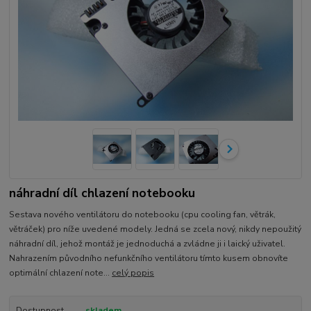
náhradní díl chlazení notebooku
Sestava nového ventilátoru do notebooku (cpu cooling fan, větrák,
větráček) pro níže uvedené modely. Jedná se zcela nový, nikdy nepoužitý
náhradní díl, jehož montáž je jednoduchá a zvládne ji i laický uživatel.
Nahrazením původního nefunkčního ventilátoru tímto kusem obnovíte
optimální chlazení note...
celý popis
Dostupnost
skladem