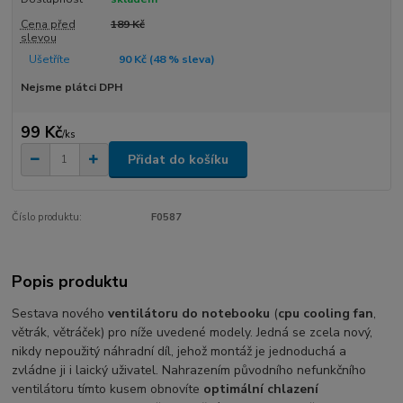
Cena před
189 Kč
slevou
Ušetříte
90 Kč (
48
% sleva)
Nejsme plátci DPH
99 Kč
/
ks
Přidat do košíku
Číslo produktu:
F0587
Popis produktu
Sestava nového
ventilátoru do notebooku
(
cpu cooling fan
,
větrák, větráček) pro níže uvedené modely. Jedná se zcela nový,
nikdy nepoužitý náhradní díl, jehož montáž je jednoduchá a
zvládne ji i laický uživatel. Nahrazením původního nefunkčního
ventilátoru tímto kusem obnovíte
optimální chlazení