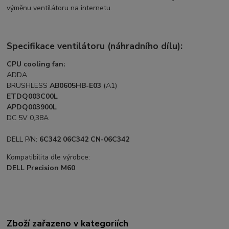
výměnu ventilátoru na internetu.
Specifikace ventilátoru (náhradního dílu):
CPU cooling fan:
ADDA
BRUSHLESS
AB0605HB-E03
(A1)
ETDQ003C00L
APDQ003900L
DC 5V 0,38A
DELL P/N:
6C342 06C342 CN-06C342
Kompatibilita dle výrobce:
DELL Precision M60
Zboží zařazeno v kategoriích