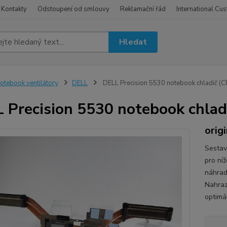
Kontakty
Odstoupení od smlouvy
Reklamační řád
International Cu
Hledat
otebook ventilátory
DELL
DELL Precision 5530 notebook chladič (C
 Precision 5530 notebook chlad
orig
Sestav
pro ní
náhradn
Nahraz
optimá