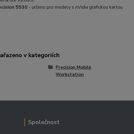
lita dle výrobce:
ecision 5530
- určeno pro modely s nVidia grafickou kartou
zařazeno v kategoriích
Precision Mobile
Workstation
Společnost