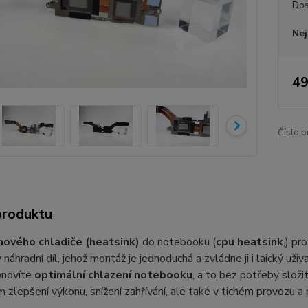
Dos
Nej
49
Číslo p
produktu
nového chladiče (heatsink)
do notebooku (
cpu heatsink
,) pr
 náhradní díl, jehož montáž je jednoduchá a zvládne ji i laický u
bnovíte
optimální chlazení notebooku
, a to bez potřeby složi
 zlepšení výkonu, snížení zahřívání, ale také v tichém provozu 