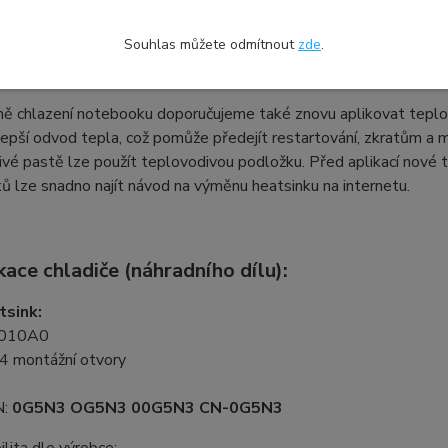
Souhlas můžete odmítnout
zde
.
a chlazení a důležitost teplovodivé pa
ě chlazení notebooku doporučujeme také znovu aplikovat teplovo
epší odvod tepla, což pomůže předejít restartování, zkratům a 
vé pastě lze použít teplovodivou podložku. Před aplikací nové te
 lze snadno najít návod na výměnu heatsinku na internetu.
kace chladiče (náhradního dílu):
tsink:
010A0
 4 montážní otvory
N:
0G5N3 OG5N3 00G5N3 CN-0G5N3