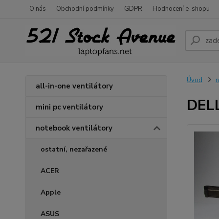
O nás
Obchodní podmínky
GDPR
Hodnocení e-shopu
Úvod
n
all-in-one ventilátory
DELL
mini pc ventilátory
notebook ventilátory
ostatní, nezařazené
ACER
Apple
ASUS