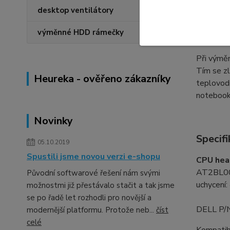
desktop ventilátory
výměnné HDD rámečky
Výměn
Při výměn
Tím se zl
Heureka - ověřeno zákazníky
teplovodi
notebooků
Novinky
Specifi
05.10.2019
Spustili jsme novou verzi e-shopu
CPU hea
AT2BL0
Původní softwarové řešení nám svými
uchycení:
možnostmi již přestávalo stačit a tak jsme
se po řadě let rozhodli pro novější a
DELL P/
modernější platformu. Protože neb...
číst
celé