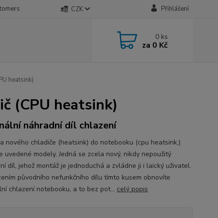
stomers
Přihlášení
CZK
0
ks
za
0 Kč
PU heatsink)
ič (CPU heatsink)
inální náhradní díl chlazení
a nového chladiče (heatsink) do notebooku (cpu heatsink,)
že uvedené modely. Jedná se zcela nový, nikdy nepoužitý
í díl, jehož montáž je jednoduchá a zvládne ji i laický uživatel.
ením původního nefunkčního dílu tímto kusem obnovíte
lní chlazení notebooku, a to bez pot...
celý popis