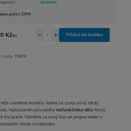
tupnost
skladem
sme plátci DPH
0 Kč
Přidat do košíku
/
ks
roduktu:
F0820
o níže uvedené modely. Jedná se zcela nový, nikdy
živatel. Nahrazením původního
nefunkčního dílu
tímto
té instalace. Výměna za nový kus se projeví nejen v
a plynulém chodu notebooku.