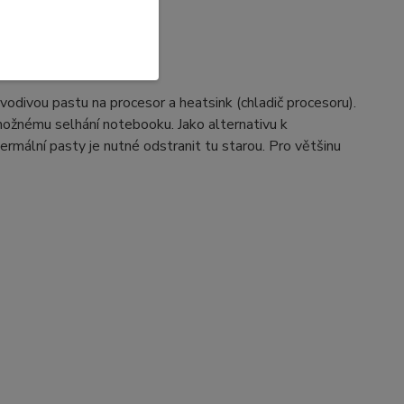
sty
divou pastu na procesor a heatsink (chladič procesoru).
možnému selhání notebooku. Jako alternativu k
rmální pasty je nutné odstranit tu starou. Pro většinu