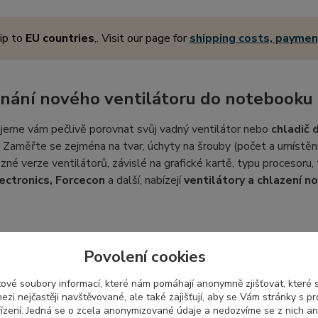
ip to
EU countries
,. Visit our page for
shipping costs, payme
nání nového ventilátoru do notebooku
jeme vám pečlivě porovnat svůj vadný ventilátor nebo
chladič
 Zaměřte se zejména na tvar, úchyty na šrouby (počet a umístěn
různé verze ventilátorů, závislé na grafické kartě, typu procesoru,
ectronics, Forcecon
a další, nabízejí
ventilátory a chlazení 
ení a kompatibilita náhradního dílu DE
Povolení cookies
obce používá své vlastní označení, což se nemusí shodovat s oz
ové soubory informací, které nám pomáhají anonymně zjišťovat, které
it a používat se pro více druhů ventilátorů s tímto označením
ezi nejčastěji navštěvované, ale také zajišťují, aby se Vám stránky s p
ru pro váš notebook, můžete nám poslat fotografii svého vadné
ízení. Jedná se o zcela anonymizované údaje a nedozvíme se z nich an