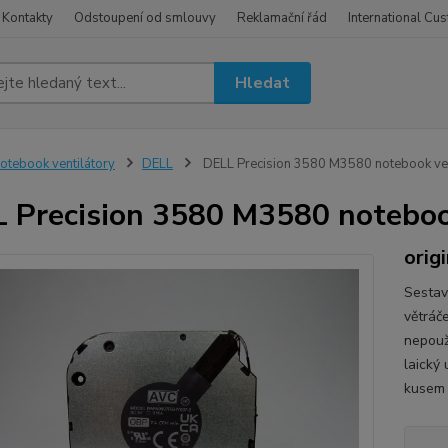
Kontakty
Odstoupení od smlouvy
Reklamační řád
International Cu
Hledat
otebook ventilátory
DELL
DELL Precision 3580 M3580 notebook vent
 Precision 3580 M3580 notebook
orig
Sestav
větráč
nepouži
laický
kusem 