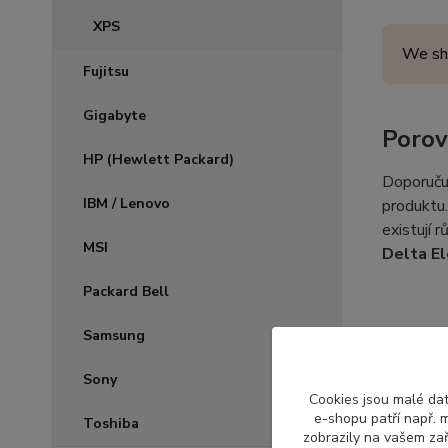
XPS
We sh
Fujitsu
Gigabyte
Porov
HP (Hewlett Packard)
Doporuču
IBM / Lenovo
produktu.
existují 
MSI
Delta El
Packard Bell
Označ
Samsung
Sony
Každý výr
Cookies jsou malé dat
může změn
e-shopu patří např. m
Toshiba
ventiláto
zobrazily na vašem zař