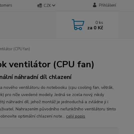
stomers
Přihlášení
CZK
0
ks
za
0 Kč
ilátor (CPU fan)
 ventilátor (CPU fan)
inální náhradní díl chlazení
a nového ventilátoru do notebooku (cpu cooling fan, větrák,
ek) pro níže uvedené modely. Jedná se zcela nový, nikdy
tý náhradní díl, jehož montáž je jednoduchá a zvládne ji i
 uživatel. Nahrazením původního nefunkčního ventilátoru tímto
obnovíte optimální chlazení note...
celý popis