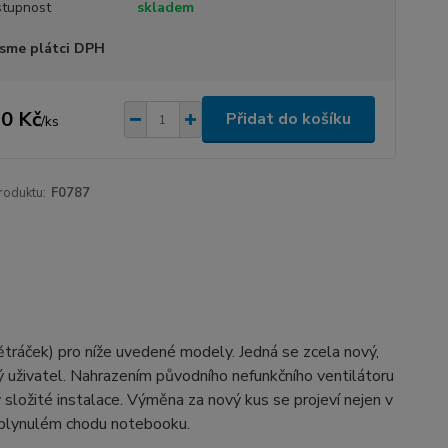
tupnost
skladem
sme plátci DPH
0 Kč
Přidat do košíku
/
ks
roduktu:
F0787
větráček) pro níže uvedené modely. Jedná se zcela nový,
cký uživatel. Nahrazením původního nefunkčního ventilátoru
 složité instalace. Výměna za nový kus se projeví nejen v
a plynulém chodu notebooku.