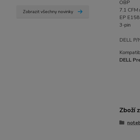
OBP
7.1 CFM 
Zobrazit všechny novinky
EP E15
3-pin
DELL P/
Kompatibi
DELL Pr
Zboží 
noteb