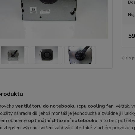
Dos
Nej
59
Číslo p
produktu
 nového
ventilátoru do notebooku
(
cpu cooling fan
, větrák, 
oužitý náhradní díl, jehož montáž je jednoduchá a zvládne ji i lai
sem obnovíte
optimální chlazení notebooku
, a to bez potřeby
 zlepšení výkonu, snížení zahřívání, ale také v tichém provozu 