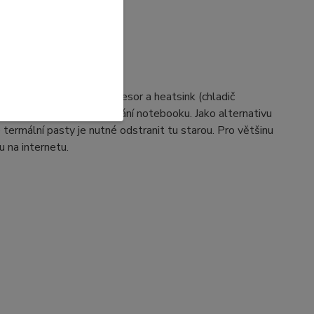
sty
lovodivou pastu na procesor a heatsink (chladič
, zkratům a možnému selhání notebooku. Jako alternativu
termální pasty je nutné odstranit tu starou. Pro většinu
 na internetu.