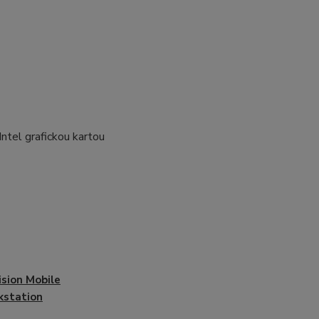
ntel grafickou kartou
ision Mobile
kstation