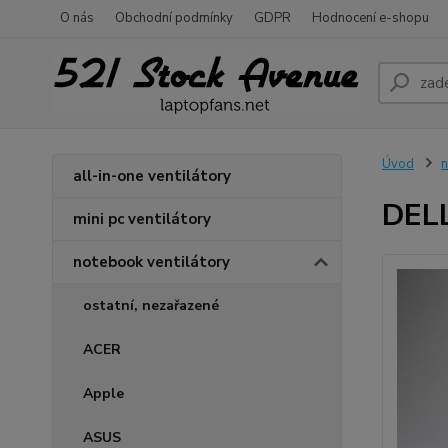
O nás
Obchodní podmínky
GDPR
Hodnocení e-shopu
Úvod
n
all-in-one ventilátory
DELL
mini pc ventilátory
notebook ventilátory
ostatní, nezařazené
ACER
Apple
ASUS