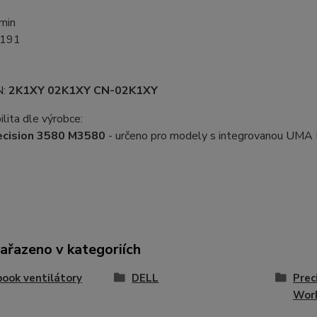
min
8191
N:
2K1XY 02K1XY CN-02K1XY
lita dle výrobce:
ecision 3580 M3580
- určeno pro modely s integrovanou UMA I
zařazeno v kategoriích
ook ventilátory
DELL
Prec
Wor