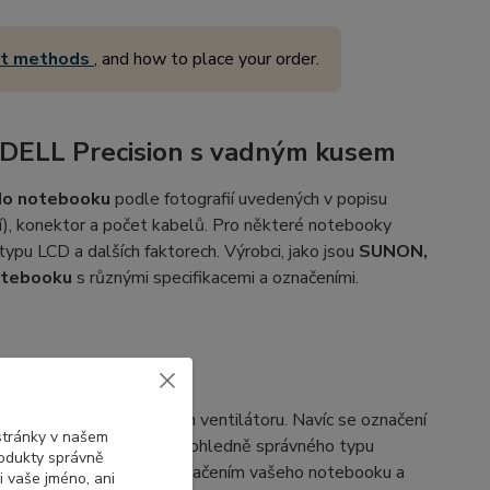
nt methods
, and how to place your order.
 DELL Precision s vadným kusem
 do notebooku
podle fotografií uvedených v popisu
í), konektor a počet kabelů. Pro některé notebooky
 typu LCD a dalších faktorech. Výrobci, jako jsou
SUNON,
notebooku
s různými specifikacemi a označeními.
LL
načením na vašem vadném ventilátoru. Navíc se označení
 stránky v našem
. Pokud máte pochybnosti ohledně správného typu
rodukty správně
ho ventilátoru spolu s označením vašeho notebooku a
i vaše jméno, ani