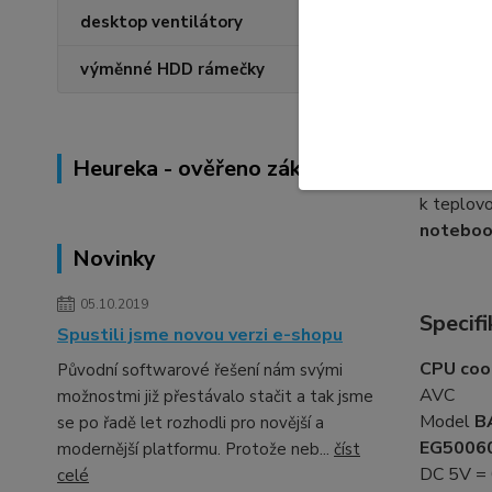
pomůžeme 
desktop ventilátory
výměnné HDD rámečky
Výměn
Při výměn
Heureka - ověřeno zákazníky
procesoru
k teplovo
noteboo
Novinky
05.10.2019
Specifi
Spustili jsme novou verzi e-shopu
CPU cool
Původní softwarové řešení nám svými
AVC
možnostmi již přestávalo stačit a tak jsme
Model
B
se po řadě let rozhodli pro novější a
EG5006
modernější platformu. Protože neb...
číst
DC 5V =
celé