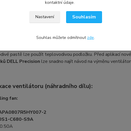
vám vybrat kompatibilní typ z naší nabídky.
kontaktní údaje.
Souhlasím
Nastavení
a chlazení a důležitost teplovodivé pa
Souhlas můžete odmítnout
zde
.
ě ventilátoru notebooku doporučujeme také znovu aplikovat tep
). Tím se zlepší odvod tepla, což pomůže předejít restartování
divé pastě lze použít teplovodivou podložku. Před aplikací nové 
ků DELL Precision
lze snadno najít návod na výměnu ventilátoru
kace ventilátoru (náhradního dílu):
ing fan:
APA0807R5HY007-2
0S1-C680-S9A
 0.50A