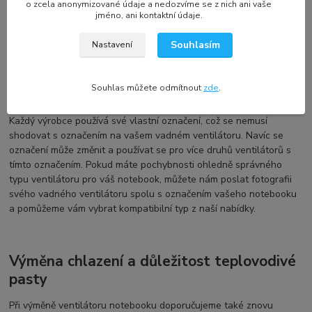
o zcela anonymizované údaje a nedozvíme se z nich ani vaše
Electronics, Forcecon
a další, nabízejí
ventilátory a chlazení
jméno, ani kontaktní údaje.
notebooku
s různými specifikacemi a označeními.
Souhlasím
Nastavení
Označení a kompatibilita náhradního dílu
Souhlas můžete odmítnout
zde
.
DELL
Každý výrobce používá své vlastní označení, což se nemusí
shodovat s označením na vašem vadném ventilátoru. Navíc se
označení může změnit a používat se pro více druhů ventilátorů s
tímto označením. Pokud máte pochybnosti ohledně správného
typu ventilátoru pro váš notebook, můžete nám poslat fotografii
svého vadného ventilátoru spolu s označením vašeho notebooku
a pomůžeme vám vybrat kompatibilní typ z naší nabídky.
Výměna chlazení a důležitost teplovodivé
pasty
Při výměně ventilátoru notebooku doporučujeme také znovu