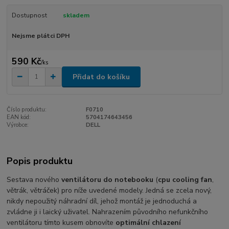
Dostupnost
skladem
Nejsme plátci DPH
590 Kč
/
ks
Přidat do košíku
Číslo produktu:
F0710
EAN kód:
5704174643456
Výrobce:
DELL
Popis produktu
Sestava nového
ventilátoru do notebooku
(
cpu cooling fan
,
větrák, větráček) pro níže uvedené modely. Jedná se zcela nový,
nikdy nepoužitý náhradní díl, jehož montáž je jednoduchá a
zvládne ji i laický uživatel. Nahrazením původního nefunkčního
ventilátoru tímto kusem obnovíte
optimální chlazení