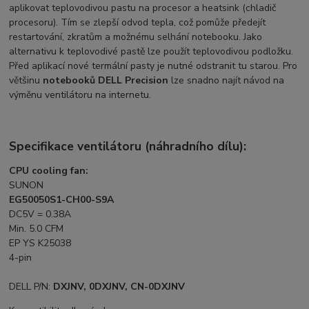
aplikovat teplovodivou pastu na procesor a heatsink (chladič
procesoru). Tím se zlepší odvod tepla, což pomůže předejít
restartování, zkratům a možnému selhání notebooku. Jako
alternativu k teplovodivé pastě lze použít teplovodivou podložku.
Před aplikací nové termální pasty je nutné odstranit tu starou. Pro
většinu
notebooků DELL Precision
lze snadno najít návod na
výměnu ventilátoru na internetu.
Specifikace ventilátoru (náhradního dílu):
CPU cooling fan:
SUNON
EG50050S1-CH00-S9A
DC5V = 0.38A
Min. 5.0 CFM
EP YS K25038
4-pin
DELL P/N:
DXJNV, 0DXJNV, CN-0DXJNV