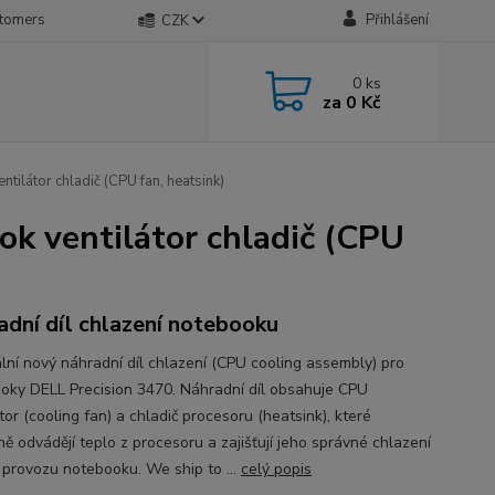
stomers
Přihlášení
CZK
0
ks
za
0 Kč
látor chladič (CPU fan, heatsink)
k ventilátor chladič (CPU
adní díl chlazení notebooku
ální nový náhradní díl chlazení (CPU cooling assembly) pro
oky DELL Precision 3470. Náhradní díl obsahuje CPU
tor (cooling fan) a chladič procesoru (heatsink), které
ě odvádějí teplo z procesoru a zajišťují jeho správné chlazení
provozu notebooku. We ship to ...
celý popis