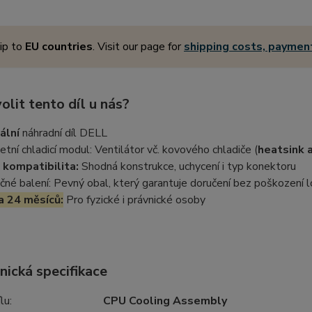
ip to
EU countries
. Visit our page for
shipping costs, payme
olit tento díl u nás?
ální
náhradní díl DELL
tní chladicí modul: Ventilátor vč. kovového chladiče (
heatsink 
kompatibilita:
Shodná konstrukce, uchycení i typ konektoru
né balení: Pevný obal, který garantuje doručení bez poškození lo
a 24 měsíců:
Pro fyzické i právnické osoby
nická specifikace
lu:
CPU Cooling Assembly