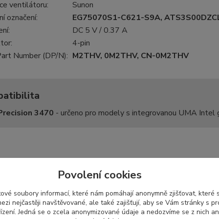
e ventilátoru:
Sunon
í označení:
EG75070S1-C621-S9A, ATS3S00DZCL
ní:
DC 5 V / 0.37 A
tor:
4-pin
Part Number (DP/N):
M2THV, 0M2THV, CN-0M2THV
atibilita
Precision 3470
- určeno pro modely s integrovanou UMA Intel g
vyměnit kompletní chlazení (ventilátor 
Povolení cookies
originální větráček
v notebooku hlučný, vrčí nebo se neotáčí vů
ové soubory informací, které nám pomáhají anonymně zjišťovat, které
rvalému poškození procesoru. Výměna celé sestavy i s heatsinkem 
ezi nejčastěji navštěvované, ale také zajišťují, aby se Vám stránky s p
ého tepla a předchází samovolnému vypínání
notebooku Precis
ízení. Jedná se o zcela anonymizované údaje a nedozvíme se z nich an