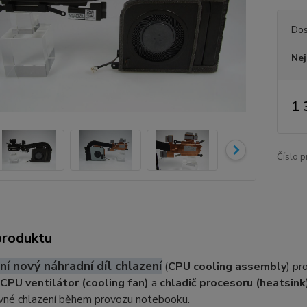
Dos
Nej
1 
Číslo p
produktu
ní nový náhradní díl chlazení
(
CPU cooling assembly
) p
CPU ventilátor (cooling fan)
a
chladič procesoru (heatsink
ávné chlazení během provozu notebooku.