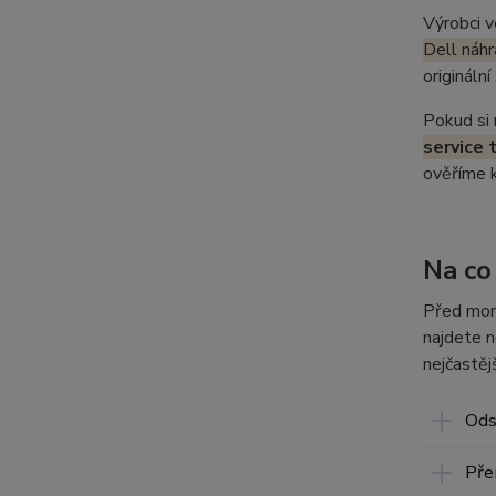
Výrobci v
Dell náhr
origináln
Pokud si 
service 
ověříme k
Na co
Před mon
najdete n
nejčastě
Ods
Pře