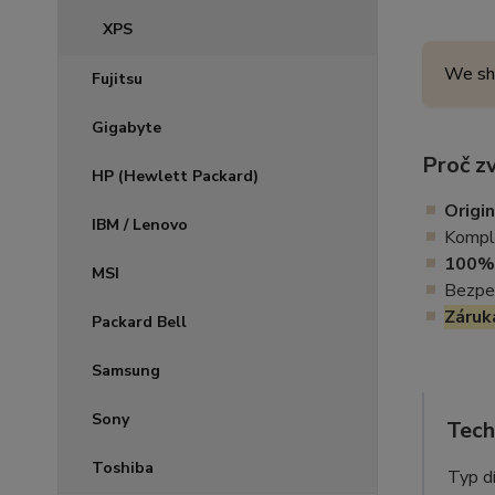
XPS
We sh
Fujitsu
Gigabyte
Proč zv
HP (Hewlett Packard)
Origin
IBM / Lenovo
Komple
100% 
MSI
Bezpeč
Záruk
Packard Bell
Samsung
Sony
Tech
Toshiba
Typ dí