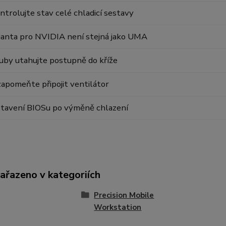
ntrolujte stav celé chladicí sestavy
ianta pro NVIDIA není stejná jako UMA
uby utahujte postupně do kříže
apomeňte připojit ventilátor
tavení BIOSu po výměně chlazení
zařazeno v kategoriích
Precision Mobile
Workstation