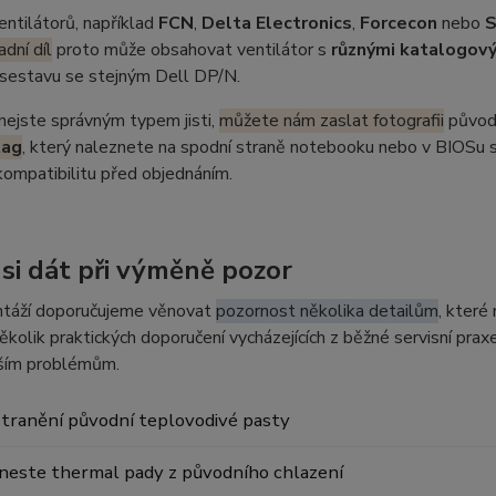
entilátorů, například
FCN
,
Delta Electronics
,
Forcecon
nebo
adní díl
proto může obsahovat ventilátor s
různými katalogový
í sestavu se stejným Dell DP/N.
nejste správným typem jisti,
můžete nám zaslat fotografii
původn
tag
, který naleznete na spodní straně notebooku nebo v BIOSu s
ompatibilitu před objednáním.
 si dát při výměně pozor
táží doporučujeme věnovat
pozornost několika detailům
, které
ěkolik praktických doporučení vycházejících z běžné servisní pr
jším problémům.
tranění původní teplovodivé pasty
neste thermal pady z původního chlazení