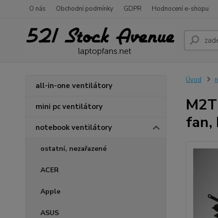
O nás
Obchodní podmínky
GDPR
Hodnocení e-shopu
Úvod
n
all-in-one ventilátory
M2TH
mini pc ventilátory
fan,
notebook ventilátory
ostatní, nezařazené
ACER
Apple
ASUS