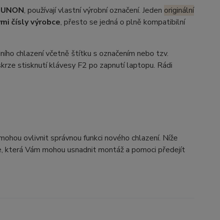
SUNON
, používají vlastní výrobní označení. Jeden
originální
mi čísly výrobce
, přesto se jedná o plně kompatibilní
ího chlazení včetně štítku s označením nebo tzv.
krze stisknutí klávesy F2 po zapnutí laptopu. Rádi
 mohou ovlivnit správnou funkci nového chlazení. Níže
axe, která Vám mohou usnadnit montáž a pomoci předejít