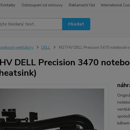
Kontakty
Odstoupení od smlouvy
Reklamační řád
International Cu
Hledat
otebook ventilátory
DELL
M2THV DELL Precision 3470 notebook venti
V DELL Precision 3470 noteboo
 heatsink)
náhr
Origin
notebo
ventilá
společn
během 