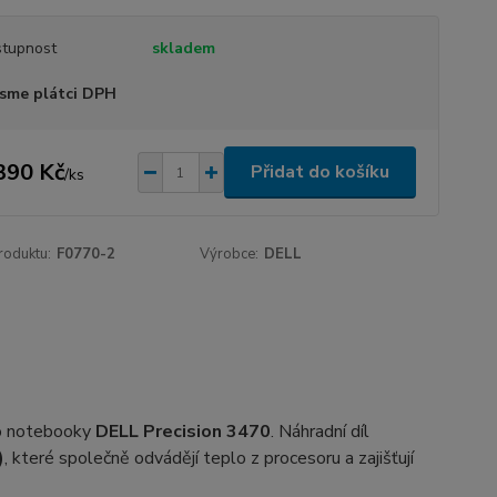
tupnost
skladem
sme plátci DPH
390 Kč
Přidat do košíku
/
ks
roduktu:
F0770-2
Výrobce:
DELL
ro notebooky
DELL Precision 3470
. Náhradní díl
)
, které společně odvádějí teplo z procesoru a zajišťují