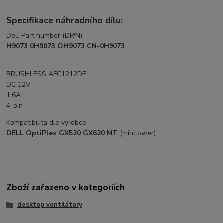
Specifikace náhradního dílu:
Dell Part number (DP/N):
H9073 0H9073 OH9073 CN-0H9073
BRUSHLESS AFC1212DE
DC 12V
1,6A
4-pin
Kompatibilita dle výrobce:
DELL OptiPlex GX520 GX620 MT
(minitower)
Zboží zařazeno v kategoriích
desktop ventilátory