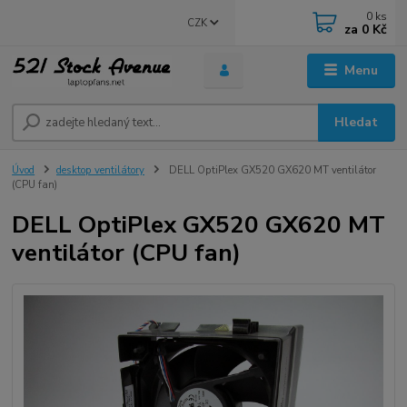
0
ks
CZK
za
0 Kč
Menu
Hledat
Úvod
desktop ventilátory
DELL OptiPlex GX520 GX620 MT ventilátor
(CPU fan)
DELL OptiPlex GX520 GX620 MT
ventilátor (CPU fan)