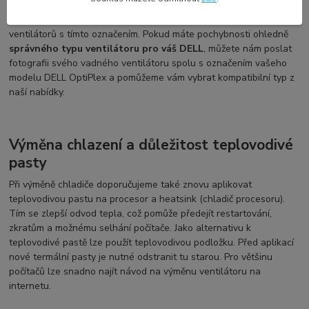
shodovat s označením na vašem vadném ventilátoru či chladiči.
Navíc se označení může změnit a používat se pro více druhů
ventilátorů s tímto označením. Pokud máte pochybnosti ohledně
správného typu ventilátoru pro váš DELL
, můžete nám poslat
fotografii svého vadného ventilátoru spolu s označením vašeho
modelu DELL OptiPlex a pomůžeme vám vybrat kompatibilní typ z
naší nabídky.
Výměna chlazení a důležitost teplovodivé
pasty
Při výměně chladiče doporučujeme také znovu aplikovat
teplovodivou pastu na procesor a heatsink (chladič procesoru).
Tím se zlepší odvod tepla, což pomůže předejít restartování,
zkratům a možnému selhání počítače. Jako alternativu k
teplovodivé pastě lze použít teplovodivou podložku. Před aplikací
nové termální pasty je nutné odstranit tu starou. Pro většinu
počítačů lze snadno najít návod na výměnu ventilátoru na
internetu.