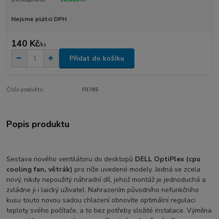
Nejsme plátci DPH
140 Kč
/
ks
Přidat do košíku
Číslo produktu:
F0765
Popis produktu
Sestava nového ventilátoru do desktopů
DELL OptiPlex (cpu
cooling fan, větrák)
pro níže uvedené modely. Jedná se zcela
nový, nikdy nepoužitý náhradní díl, jehož montáž je jednoduchá a
zvládne ji i laický uživatel. Nahrazením původního nefunkčního
kusu touto novou sadou chlazení obnovíte optimální regulaci
teploty svého počítače, a to bez potřeby složité instalace. Výměna