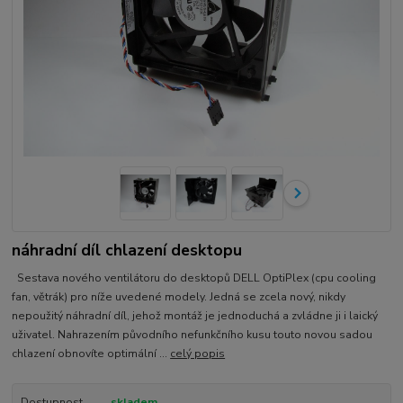
náhradní díl chlazení desktopu
Sestava nového ventilátoru do desktopů DELL OptiPlex (cpu cooling
fan, větrák) pro níže uvedené modely. Jedná se zcela nový, nikdy
nepoužitý náhradní díl, jehož montáž je jednoduchá a zvládne ji i laický
uživatel. Nahrazením původního nefunkčního kusu touto novou sadou
chlazení obnovíte optimální ...
celý popis
Dostupnost
skladem