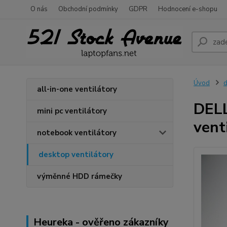
O nás
Obchodní podmínky
GDPR
Hodnocení e-shopu
Úvod
d
all-in-one ventilátory
DELL
mini pc ventilátory
vent
notebook ventilátory
desktop ventilátory
výměnné HDD rámečky
Heureka - ověřeno zákazníky