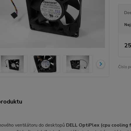
Dos
Nej
25
Číslo p
produktu
nového ventilátoru do desktopů
DELL OptiPlex (cpu cooling f