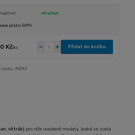
tupnost
skladem
sme plátci DPH
0 Kč
Přidat do košíku
/
ks
roduktu:
F0737
an, větrák)
pro níže uvedené modely. Jedná se zcela