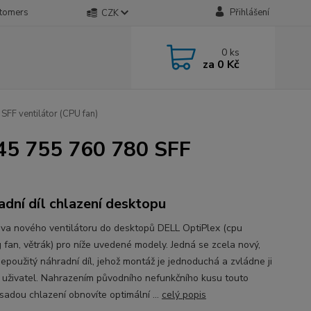
stomers
Přihlášení
CZK
0
ks
za
0 Kč
F ventilátor (CPU fan)
45 755 760 780 SFF
adní díl chlazení desktopu
a nového ventilátoru do desktopů DELL OptiPlex (cpu
g fan, větrák) pro níže uvedené modely. Jedná se zcela nový,
nepoužitý náhradní díl, jehož montáž je jednoduchá a zvládne ji
ký uživatel. Nahrazením původního nefunkčního kusu touto
sadou chlazení obnovíte optimální ...
celý popis