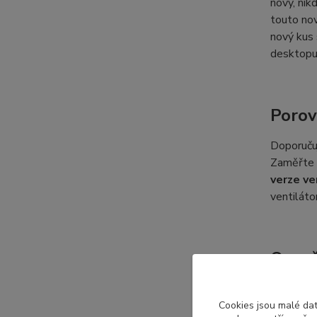
nový, nik
touto nov
nový kus 
desktopu
Porov
Doporučuj
Zaměřte s
verze ve
ventiláto
Označ
Každý výr
označení 
Cookies jsou malé dat