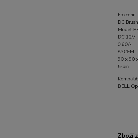
Foxconn
DC Brush
Model 
DC 12V
0.60A
83CFM
90 x 90 
5-pin
Kompatibi
DELL Op
Zboží 