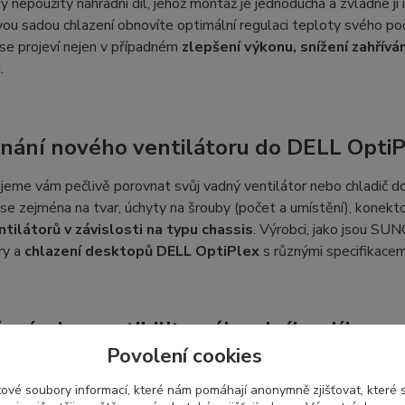
dy nepoužitý náhradní díl, jehož montáž je jednoduchá a zvládne ji
ou sadou chlazení obnovíte optimální regulaci teploty svého poč
se projeví nejen v případném
zlepšení výkonu, snížení zahřívá
.
nání nového ventilátoru do DELL Opti
eme vám pečlivě porovnat svůj vadný ventilátor nebo chladič do
e zejména na tvar, úchyty na šrouby (počet a umístění), konekt
ntilátorů v závislosti na typu chassis
. Výrobci, jako jsou SUN
ry a
chlazení desktopů DELL OptiPlex
s různými specifikacem
ení a kompatibilita náhradního dílu
Povolení cookies
obce používá své vlastní označení, což se nemusí shodovat s ozn
může změnit a používat se pro více druhů ventilátorů s tímto 
ové soubory informací, které nám pomáhají anonymně zjišťovat, které