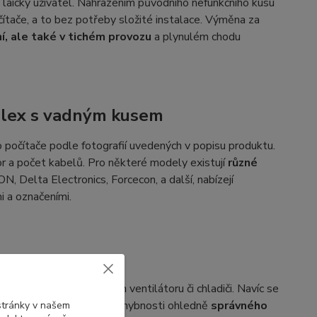
 i laický uživatel. Nahrazením původního nefunkčního kusu
ítače, a to bez potřeby složité instalace. Výměna za
ní, ale také v tichém provozu
a plynulém chodu
Plex s vadným kusem
 počítače podle fotografií uvedených v popisu produktu.
or a počet kabelů. Pro některé modely existují
různé
ON, Delta Electronics, Forcecon, a další, nabízejí
i a označeními.
ačením na vašem vadném ventilátoru či chladiči. Navíc se
označením. Pokud máte pochybnosti ohledně
správného
 stránky v našem