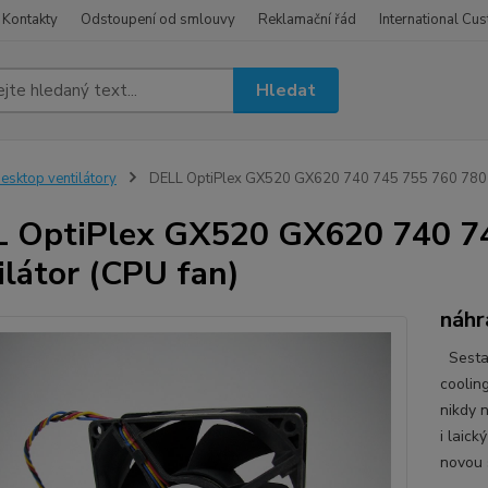
Kontakty
Odstoupení od smlouvy
Reklamační řád
International Cu
Hledat
esktop ventilátory
DELL OptiPlex GX520 GX620 740 745 755 760 780 SF
 OptiPlex GX520 GX620 740 7
ilátor (CPU fan)
náhr
Sestav
coolin
nikdy 
i laic
novou 