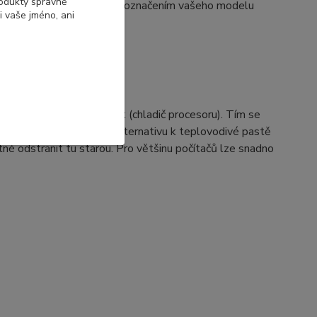
rodukty správně
dného ventilátoru spolu s označením vašeho modelu
i vaše jméno, ani
sty
u na procesor a heatsink (chladič procesoru). Tím se
selhání počítače. Jako alternativu k teplovodivé pastě
tné odstranit tu starou. Pro většinu počítačů lze snadno