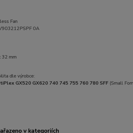
less Fan
PV903212PSPF 0A
x 32 mm
lita dle výrobce:
tiPlex GX520 GX620 740 745 755 760 780 SFF
(Small For
zařazeno v kategoriích