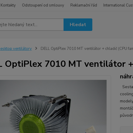
Kontakty
Odstoupení od smlouvy
Reklamační řád
International Cu
Hledat
esktop ventilátory
DELL OptiPlex 7010 MT ventilátor + chladič (CPU fan
 OptiPlex 7010 MT ventilátor +
náhr
Sestav
coolin
modely.
montáž
původn