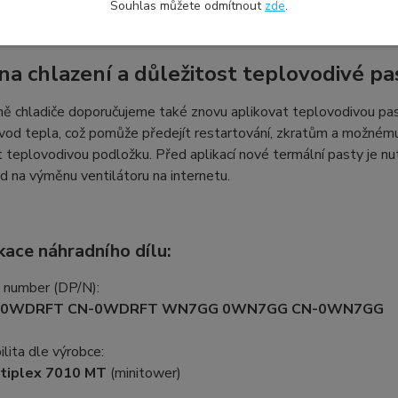
Souhlas můžete odmítnout
zde
.
a chlazení a důležitost teplovodivé pa
ě chladiče doporučujeme také znovu aplikovat teplovodivou past
vod tepla, což pomůže předejít restartování, zkratům a možnému 
t teplovodivou podložku. Před aplikací nové termální pasty je nu
od na výměnu ventilátoru na internetu.
kace náhradního dílu:
t number (DP/N):
 0WDRFT CN-0WDRFT WN7GG 0WN7GG CN-0WN7GG
lita dle výrobce:
tiplex 7010 MT
(minitower)