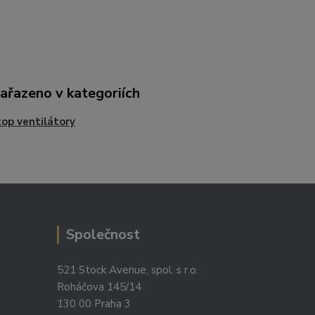
zařazeno v kategoriích
op ventilátory
Společnost
521 Stock Avenue, spol. s r.o.
Roháčova 145/14
130 00 Praha 3