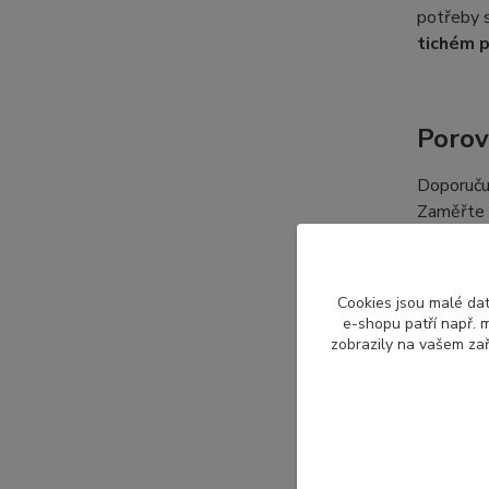
potřeby s
tichém 
Porov
Doporučuj
Zaměřte s
verze ve
ventiláto
Cookies jsou malé dat
e-shopu patří např. m
zobrazily na vašem zař
Označ
Každý výr
označení 
typu ven
DELL Opt