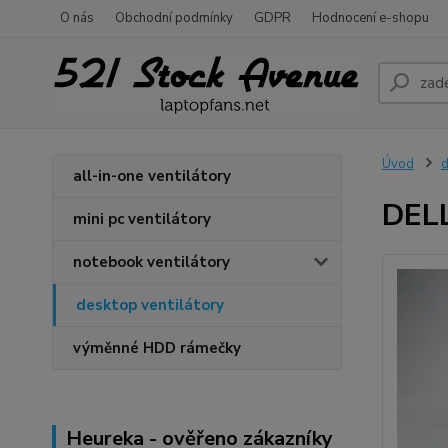
O nás
Obchodní podmínky
GDPR
Hodnocení e-shopu
Úvod
d
all-in-one ventilátory
DELL
mini pc ventilátory
notebook ventilátory
desktop ventilátory
výměnné HDD rámečky
Heureka - ověřeno zákazníky