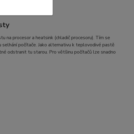
sty
u na procesor a heatsink (chladič procesoru). Tím se
selhání počítače. Jako alternativu k teplovodivé pastě
tné odstranit tu starou. Pro většinu počítačů lze snadno