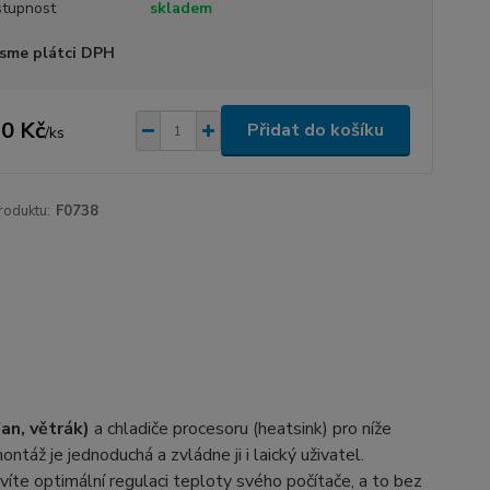
tupnost
skladem
sme plátci DPH
0 Kč
Přidat do košíku
/
ks
roduktu:
F0738
an, větrák)
a chladiče procesoru (heatsink) pro níže
ntáž je jednoduchá a zvládne ji i laický uživatel.
te optimální regulaci teploty svého počítače, a to bez