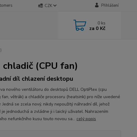
stomers
Přihlášení
CZK
0
ks
za
0 Kč
)
 chladič (CPU fan)
adní díl chlazení desktopu
a nového ventilátoru do desktopů DELL OptiPlex (cpu
g fan, větrák) a chladiče procesoru (heatsink) pro níže uvedené
 Jedná se zcela nový, nikdy nepoužitý náhradní díl, jehož
 je jednoduchá a zvládne ji i laický uživatel. Nahrazením
ího nefunkčního kusu touto novou sa...
celý popis