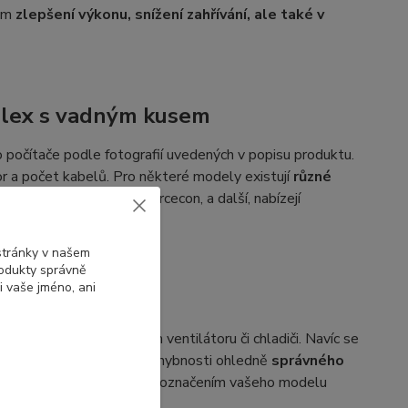
ném
zlepšení výkonu, snížení zahřívání, ale také v
Plex s vadným kusem
 počítače podle fotografií uvedených v popisu produktu.
or a počet kabelů. Pro některé modely existují
různé
ON, Delta Electronics, Forcecon, a další, nabízejí
a označeními.
 stránky v našem
rodukty správně
i vaše jméno, ani
ačením na vašem vadném ventilátoru či chladiči. Navíc se
označením. Pokud máte pochybnosti ohledně
správného
dného ventilátoru spolu s označením vašeho modelu