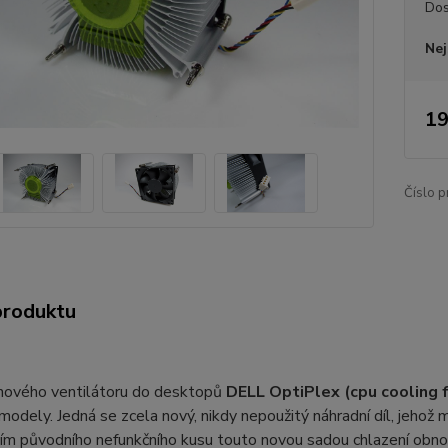
Dos
Nej
19
Číslo p
produktu
nového ventilátoru do desktopů
DELL OptiPlex (cpu cooling f
odely. Jedná se zcela nový, nikdy nepoužitý náhradní díl, jehož mo
m původního nefunkčního kusu touto novou sadou chlazení obnoví