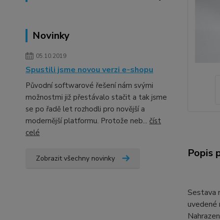
Novinky
05.10.2019
Spustili jsme novou verzi e-shopu
Původní softwarové řešení nám svými
možnostmi již přestávalo stačit a tak jsme
se po řadě let rozhodli pro novější a
modernější platformu. Protože neb...
číst
celé
Popis 
Zobrazit všechny novinky
Sestava 
uvedené m
Nahrazení