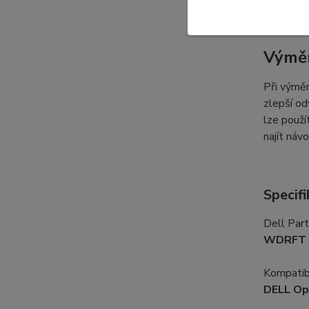
Výměn
Při výměn
zlepší od
lze použí
najít náv
Specifi
Dell Par
WDRFT
Kompatibi
DELL Op