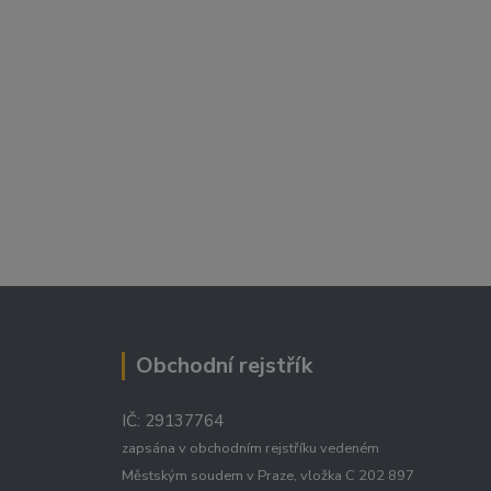
Obchodní rejstřík
IČ: 29137764
zapsána v obchodním rejstříku vedeném
Městským soudem v Praze, vložka C 202 897