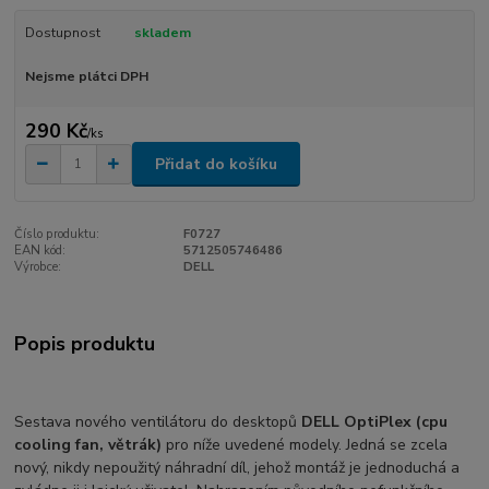
Dostupnost
skladem
Nejsme plátci DPH
290 Kč
/
ks
Přidat do košíku
Číslo produktu:
F0727
EAN kód:
5712505746486
Výrobce:
DELL
Popis produktu
Sestava nového ventilátoru do desktopů
DELL OptiPlex (cpu
cooling fan, větrák)
pro níže uvedené modely. Jedná se zcela
nový, nikdy nepoužitý náhradní díl, jehož montáž je jednoduchá a