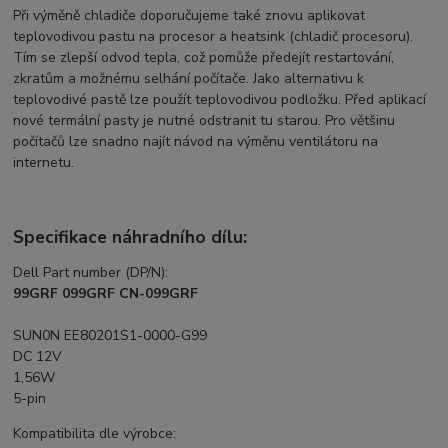
Při výměně chladiče doporučujeme také znovu aplikovat
teplovodivou pastu na procesor a heatsink (chladič procesoru).
Tím se zlepší odvod tepla, což pomůže předejít restartování,
zkratům a možnému selhání počítače. Jako alternativu k
teplovodivé pastě lze použít teplovodivou podložku. Před aplikací
nové termální pasty je nutné odstranit tu starou. Pro většinu
počítačů lze snadno najít návod na výměnu ventilátoru na
internetu.
Specifikace náhradního dílu:
Dell Part number (DP/N):
99GRF 099GRF CN-099GRF
SUN0N EE80201S1-0000-G99
DC 12V
1,56W
5-pin
Kompatibilita dle výrobce: