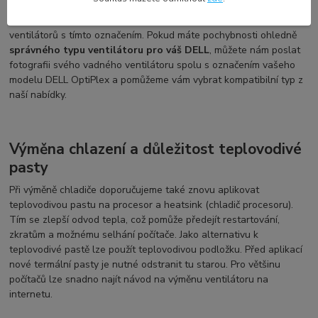
shodovat s označením na vašem vadném ventilátoru či chladiči.
Navíc se označení může změnit a používat se pro více druhů
ventilátorů s tímto označením. Pokud máte pochybnosti ohledně
správného typu ventilátoru pro váš DELL
, můžete nám poslat
fotografii svého vadného ventilátoru spolu s označením vašeho
modelu DELL OptiPlex a pomůžeme vám vybrat kompatibilní typ z
naší nabídky.
Výměna chlazení a důležitost teplovodivé
pasty
Při výměně chladiče doporučujeme také znovu aplikovat
teplovodivou pastu na procesor a heatsink (chladič procesoru).
Tím se zlepší odvod tepla, což pomůže předejít restartování,
zkratům a možnému selhání počítače. Jako alternativu k
teplovodivé pastě lze použít teplovodivou podložku. Před aplikací
nové termální pasty je nutné odstranit tu starou. Pro většinu
počítačů lze snadno najít návod na výměnu ventilátoru na
internetu.