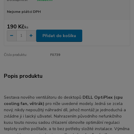
Nejsme plátci DPH
190 Kč
/
ks
Přidat do košíku
Číslo produktu:
F0739
Popis produktu
Sestava nového ventilátoru do desktopů
DELL OptiPlex (cpu
cooling fan, větrák)
pro níže uvedené modely. Jedná se zcela
nový, nikdy nepoužitý náhradní díl, jehož montáž je jednoduchá a
zvládne ji i laický uživatel. Nahrazením původního nefunkčního
kusu touto novou sadou chlazení obnovíte optimální regulaci
teploty svého počítače, a to bez potřeby složité instalace. Výměna