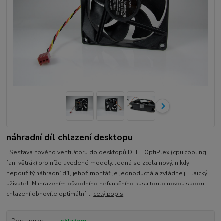
náhradní díl chlazení desktopu
Sestava nového ventilátoru do desktopů DELL OptiPlex (cpu cooling
fan, větrák) pro níže uvedené modely. Jedná se zcela nový, nikdy
nepoužitý náhradní díl, jehož montáž je jednoduchá a zvládne ji i laický
uživatel. Nahrazením původního nefunkčního kusu touto novou sadou
chlazení obnovíte optimální ...
celý popis
Dostupnost
skladem