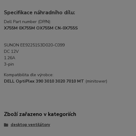
Specifikace náhradního dílu:
Dell Part number (DP/N):
X755M 0X755M OX755M CN-0X755S
SUNON EE92251S3D020-C099
DC 12V
1.26A
3-pin
Kompatibilita dle výrobce:
DELL OptiPlex 390 3010 3020 7010 MT
(minitower)
Zboží zařazeno v kategoriích
desktop ventilátory