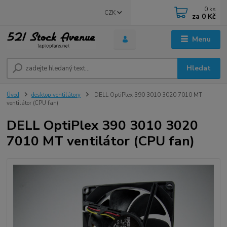
0
ks
CZK
za
0 Kč
Menu
Hledat
Úvod
desktop ventilátory
DELL OptiPlex 390 3010 3020 7010 MT
ventilátor (CPU fan)
DELL OptiPlex 390 3010 3020
7010 MT ventilátor (CPU fan)