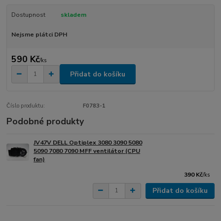
Dostupnost
skladem
Nejsme plátci DPH
590 Kč
/
ks
Přidat do košíku
Číslo produktu:
F0783-1
Podobné produkty
JV47V DELL Optiplex 3080 3090 5080
5090 7080 7090 MFF ventilátor (CPU
fan)
390 Kč
/
ks
Přidat do košíku