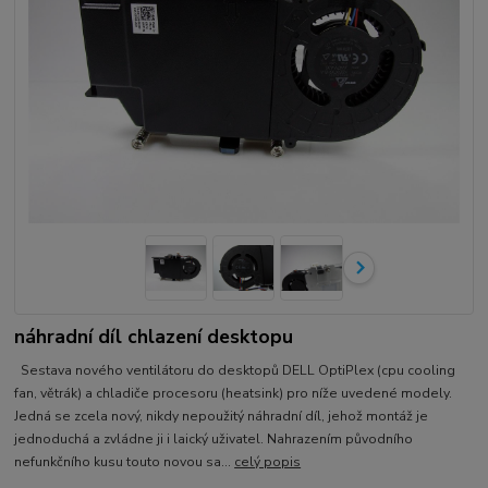
náhradní díl chlazení desktopu
Sestava nového ventilátoru do desktopů DELL OptiPlex (cpu cooling
fan, větrák) a chladiče procesoru (heatsink) pro níže uvedené modely.
Jedná se zcela nový, nikdy nepoužitý náhradní díl, jehož montáž je
jednoduchá a zvládne ji i laický uživatel. Nahrazením původního
nefunkčního kusu touto novou sa...
celý popis