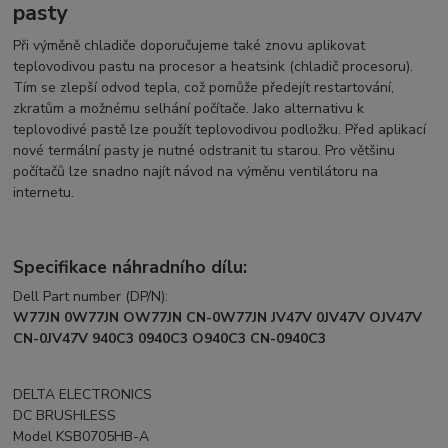
pasty
Při výměně chladiče doporučujeme také znovu aplikovat
teplovodivou pastu na procesor a heatsink (chladič procesoru).
Tím se zlepší odvod tepla, což pomůže předejít restartování,
zkratům a možnému selhání počítače. Jako alternativu k
teplovodivé pastě lze použít teplovodivou podložku. Před aplikací
nové termální pasty je nutné odstranit tu starou. Pro většinu
počítačů lze snadno najít návod na výměnu ventilátoru na
internetu.
Specifikace náhradního dílu:
Dell Part number (DP/N):
W77JN 0W77JN OW77JN CN-0W77JN JV47V 0JV47V OJV47V
CN-0JV47V 940C3 0940C3 O940C3 CN-0940C3
DELTA ELECTRONICS
DC BRUSHLESS
Model KSB0705HB-A