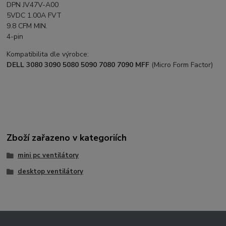
DPN JV47V-A00
5VDC 1.00A FVT
9.8 CFM MIN.
4-pin
Kompatibilita dle výrobce:
DELL 3080 3090 5080 5090 7080 7090 MFF
(Micro Form Factor)
Zboží zařazeno v kategoriích
mini pc ventilátory
desktop ventilátory