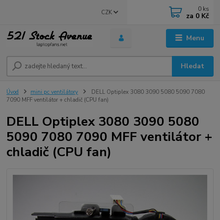
0
ks
CZK
za
0 Kč
Menu
Hledat
Úvod
mini pc ventilátory
DELL Optiplex 3080 3090 5080 5090 7080
7090 MFF ventilátor + chladič (CPU fan)
DELL Optiplex 3080 3090 5080
5090 7080 7090 MFF ventilátor +
chladič (CPU fan)