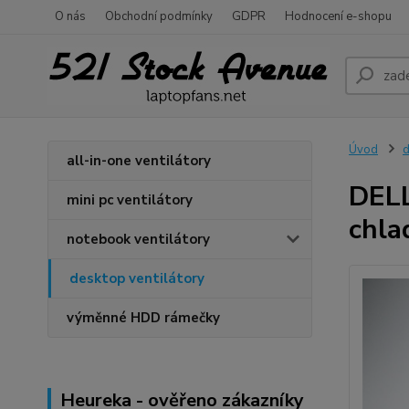
O nás
Obchodní podmínky
GDPR
Hodnocení e-shopu
Úvod
d
all-in-one ventilátory
DELL
mini pc ventilátory
chla
notebook ventilátory
desktop ventilátory
výměnné HDD rámečky
Heureka - ověřeno zákazníky