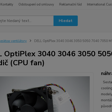
Kontakty
Odstoupení od smlouvy
Reklamační řád
International Cu
Hledat
esktop ventilátory
DELL OptiPlex 3040 3046 3050 5050 7040 7050 MT v
 OptiPlex 3040 3046 3050 505
dič (CPU fan)
náhr
Sestav
coolin
modely.
montáž
původn