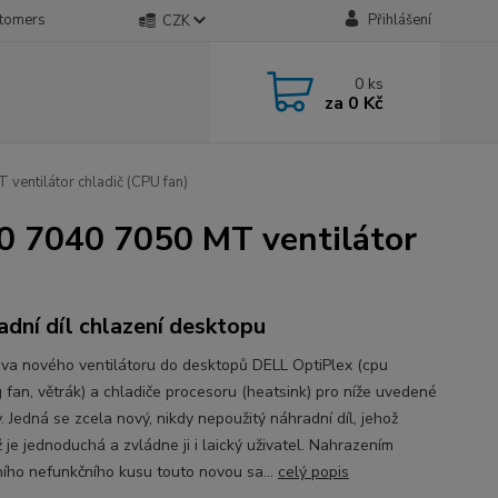
stomers
Přihlášení
CZK
0
ks
za
0 Kč
entilátor chladič (CPU fan)
0 7040 7050 MT ventilátor
adní díl chlazení desktopu
a nového ventilátoru do desktopů DELL OptiPlex (cpu
g fan, větrák) a chladiče procesoru (heatsink) pro níže uvedené
 Jedná se zcela nový, nikdy nepoužitý náhradní díl, jehož
 je jednoduchá a zvládne ji i laický uživatel. Nahrazením
ího nefunkčního kusu touto novou sa...
celý popis