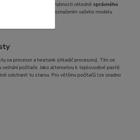
označením. Pokud máte pochybnosti ohledně
správného
dného ventilátoru spolu s označením vašeho modelu
sty
u na procesor a heatsink (chladič procesoru). Tím se
selhání počítače. Jako alternativu k teplovodivé pastě
tné odstranit tu starou. Pro většinu počítačů lze snadno