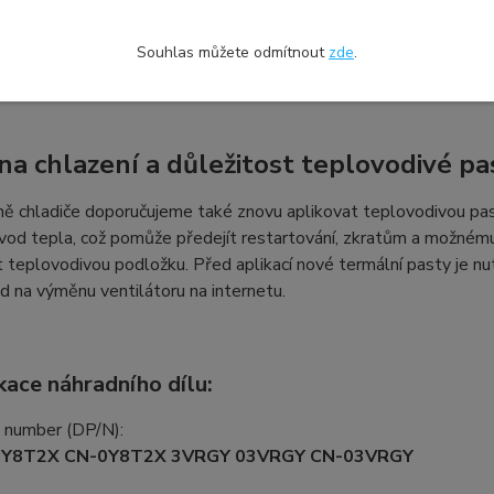
může změnit a používat se pro více druhů ventilátorů s tímto 
tilátoru pro váš DELL
, můžete nám poslat fotografii svého va
Souhlas můžete odmítnout
zde
.
iPlex a pomůžeme vám vybrat kompatibilní typ z naší nabídky.
a chlazení a důležitost teplovodivé pa
ě chladiče doporučujeme také znovu aplikovat teplovodivou past
vod tepla, což pomůže předejít restartování, zkratům a možnému 
t teplovodivou podložku. Před aplikací nové termální pasty je nu
od na výměnu ventilátoru na internetu.
kace náhradního dílu:
t number (DP/N):
0Y8T2X CN-0Y8T2X 3VRGY 03VRGY CN-03VRGY