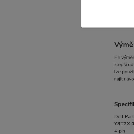
označení 
typu ven
DELL Opt
Výměn
Při výměn
zlepší od
lze použí
najít náv
Specifi
Dell Par
Y8T2X 
4-pin