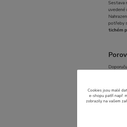
Sestava 
uvedené m
Nahrazení
potřeby s
tichém 
Porov
Doporučuj
Zaměřte s
verze ve
ventiláto
Cookies jsou malé dat
e-shopu patří např. m
zobrazily na vašem zař
Označ
Každý výr