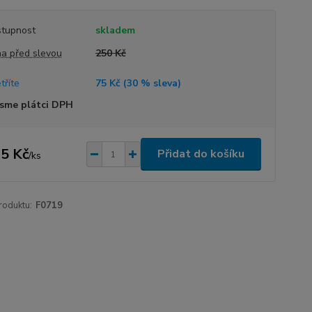
tupnost
skladem
a před slevou
250 Kč
tříte
75 Kč (
30
% sleva)
sme plátci DPH
5 Kč
Přidat do košíku
/
ks
roduktu:
F0719