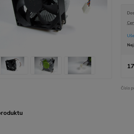
Dos
Cen
Uše
Nej
17
Číslo p
produktu