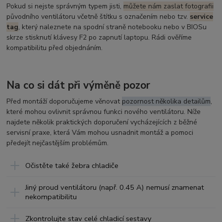
Pokud si nejste správným typem jisti,
můžete nám zaslat fotografii
původního ventilátoru včetně štítku s označením nebo tzv.
service
tag
, který naleznete na spodní straně notebooku nebo v BIOSu
skrze stisknutí klávesy F2 po zapnutí laptopu. Rádi ověříme
kompatibilitu před objednáním.
Na co si dát při výměně pozor
Před montáží doporučujeme věnovat
pozornost několika detailům
,
které mohou ovlivnit správnou funkci nového ventilátoru. Níže
najdete několik praktických doporučení vycházejících z běžné
servisní praxe, která Vám mohou usnadnit montáž a pomoci
předejít nejčastějším problémům.
Očistěte také žebra chladiče
Jiný proud ventilátoru (např. 0.45 A) nemusí znamenat
nekompatibilitu
Zkontrolujte stav celé chladicí sestavy