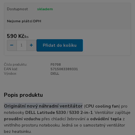
Dostupnost
skladem
Nejsme plátci DPH
590 Kč
/
ks
Přidat do košíku
Číslo produktu:
F0708
EAN kód:
5715063389331
Výrobce:
DELL
Popis produktu
Originální nový náhradní ventilátor
(
CPU cooling fan
) pro
notebooky
DELL Latitude 5330
/
5330 2-in-1
. Ventilátor zajišťuje
proudění vzduchu
přes chladicí žebrování a
odvádění tepla
z
vnitřního prostoru notebooku. Jedná se o samostatný ventilátor
bez heatsinku.