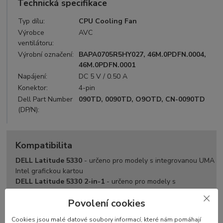
Technická specifikace
Typ dílu:
CPU Cooling Fan
Výrobce
AVC
ventilátoru:
Výrobní označení:
BAPA0705R5HY027, 46M.0PDFN.0004,
46M.0PDFN.0001
Napájení:
DC 5 V / 0.50 A
Konektor:
4-pin
Dell Part Number
090TD, 0090TD, O9OTD, CN-0090TD
(DP/N):
Kompatibilita
DELL Latitude 5330
- určeno pro modely s integrovanou UMA
Intel grafickou kartou
DELL Latitude 5330 2-in-1
- určeno pro modely s
integrovanou UMA Intel grafickou kartou
Povolení cookies
Cookies jsou malé datové soubory informací, které nám pomáhají