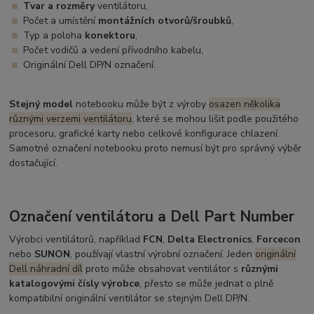
Tvar a rozměry
ventilátoru,
Počet a umístění
montážních otvorů/šroubků
,
Typ a poloha
konektoru
,
Počet vodičů a vedení přívodního kabelu,
Originální Dell DP/N označení.
Stejný model
notebooku může být z výroby
osazen několika
různými verzemi ventilátoru
, které se mohou lišit podle použitého
procesoru, grafické karty nebo celkové konfigurace chlazení.
Samotné označení notebooku proto nemusí být pro správný výběr
dostačující.
Označení ventilátoru a Dell Part Number
Výrobci ventilátorů, například
FCN
,
Delta Electronics
,
Forcecon
nebo
SUNON
, používají vlastní výrobní označení. Jeden
originální
Dell náhradní díl
proto může obsahovat ventilátor s
různými
katalogovými čísly výrobce
, přesto se může jednat o plně
kompatibilní originální ventilátor se stejným Dell DP/N.