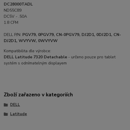
DC28000TADL
ND55C89
DC5V - .50A
1.8 CFM
DELL P/N:
PGV79, 0PGV79, CN-0PGV79, DJ2D1, 0DJ2D1, CN-
DJ2D1, WVYVW, 0WVYVW
Kompatibilita dle výrobce:
DELL Latitude 7320 Detachable
- určeno pouze pro tablet
systém s odnímatelným displayem
Zboží zařazeno v kategoriích
DELL
Latitude