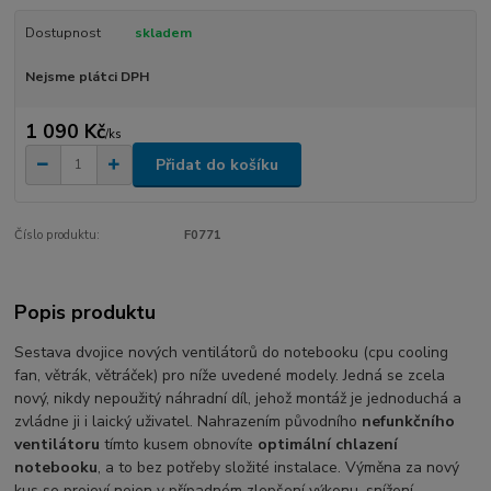
Dostupnost
skladem
Nejsme plátci DPH
1 090 Kč
/
ks
Přidat do košíku
Číslo produktu:
F0771
Popis produktu
Sestava dvojice nových ventilátorů do notebooku (cpu cooling
fan, větrák, větráček) pro níže uvedené modely. Jedná se zcela
nový, nikdy nepoužitý náhradní díl, jehož montáž je jednoduchá a
zvládne ji i laický uživatel. Nahrazením původního
nefunkčního
ventilátoru
tímto kusem obnovíte
optimální chlazení
notebooku
, a to bez potřeby složité instalace. Výměna za nový
kus se projeví nejen v případném zlepšení výkonu, snížení