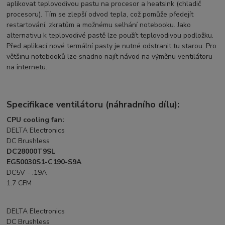
aplikovat teplovodivou pastu na procesor a heatsink (chladič
procesoru). Tím se zlepší odvod tepla, což pomůže předejít
restartování, zkratům a možnému selhání notebooku. Jako
alternativu k teplovodivé pastě lze použít teplovodivou podložku.
Před aplikací nové termální pasty je nutné odstranit tu starou. Pro
většinu notebooků lze snadno najít návod na výměnu ventilátoru
na internetu.
Specifikace ventilátoru (náhradního dílu):
CPU cooling fan:
DELTA Electronics
DC Brushless
DC28000T9SL
EG50030S1-C190-S9A
DC5V - .19A
1.7 CFM
DELTA Electronics
DC Brushless