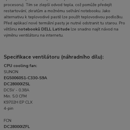
procesoru). Tím se zlepší odvod tepla, což pomůže předejít
restartování, zkratům a možnému selhání notebooku. Jako
alternativu k teplovodivé pastě lze použít teplovodivou podložku.
Před aplikací nové termální pasty je nutné odstranit tu starou. Pro
většinu
notebooků DELL Latitude
lze snadno najít návod na
výměnu ventilátoru na internetu.
Specifikace ventilátoru (náhradního dílu):
CPU cooling fan:
SUNON
EG50060S1-C330-S9A
DC28000IZSL
DC5V - 0.38A
Min. 5.0 CFM
K9702H EP CLX
4-pin
FCN
DC28000IZFL