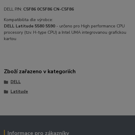
DELL P/N:
C5F86 0C5F86 CN-C5F86
Kompatibilita dle výrobce:
DELL Latitude 5580 5590
- určeno pro High performance CPU
procesory (tzv. H-type CPU) a Intel UMA integrovanou grafickou
kartou
Zboží zařazeno v kategoriích
DELL
Latitude
Informace pro zákazníky