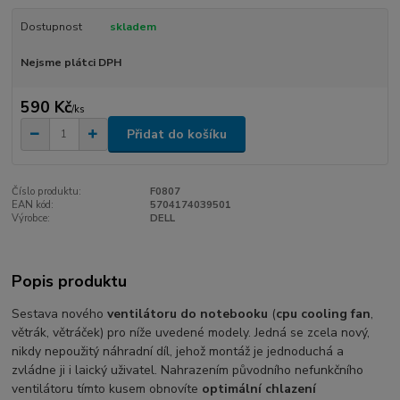
Dostupnost
skladem
Nejsme plátci DPH
590 Kč
/
ks
Přidat do košíku
Číslo produktu:
F0807
EAN kód:
5704174039501
Výrobce:
DELL
Popis produktu
Sestava nového
ventilátoru do notebooku
(
cpu cooling fan
,
větrák, větráček) pro níže uvedené modely. Jedná se zcela nový,
nikdy nepoužitý náhradní díl, jehož montáž je jednoduchá a
zvládne ji i laický uživatel. Nahrazením původního nefunkčního
ventilátoru tímto kusem obnovíte
optimální chlazení