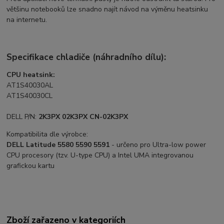
většinu notebooků lze snadno najít návod na výměnu heatsinku
na internetu.
Specifikace chladiče (náhradního dílu):
CPU heatsink:
AT1S40030AL
AT1S40030CL
DELL P/N:
2K3PX 02K3PX CN-02K3PX
Kompatibilita dle výrobce:
DELL Latitude 5580 5590 5591
- určeno pro Ultra-low power
CPU procesory (tzv. U-type CPU) a Intel UMA integrovanou
grafickou kartu
Zboží zařazeno v kategoriích