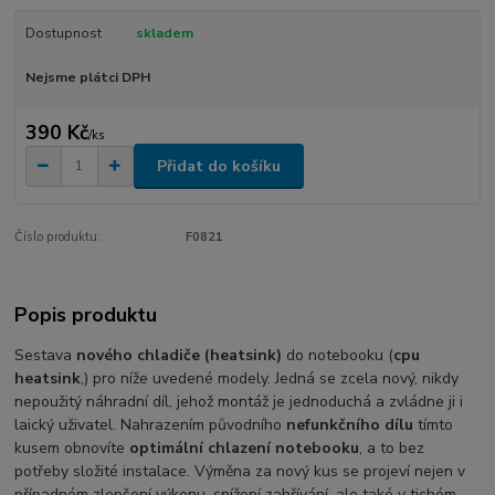
Dostupnost
skladem
Nejsme plátci DPH
390 Kč
/
ks
Přidat do košíku
Číslo produktu:
F0821
Popis produktu
Sestava
nového chladiče (heatsink)
do notebooku (
cpu
heatsink
,) pro níže uvedené modely. Jedná se zcela nový, nikdy
nepoužitý náhradní díl, jehož montáž je jednoduchá a zvládne ji i
laický uživatel. Nahrazením původního
nefunkčního dílu
tímto
kusem obnovíte
optimální chlazení notebooku
, a to bez
potřeby složité instalace. Výměna za nový kus se projeví nejen v
případném zlepšení výkonu, snížení zahřívání, ale také v tichém