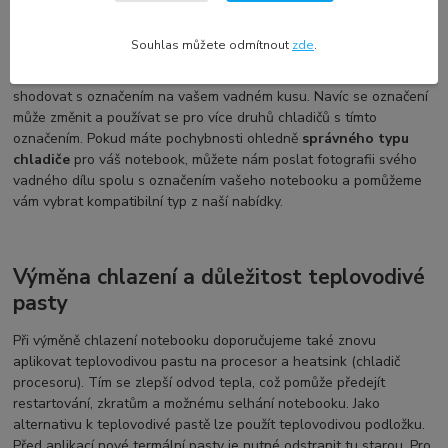
Označení a kompatibilita náhradního dílu
DELL
Souhlas můžete odmítnout
zde
.
Každý výrobce používá své vlastní označení, což se nemusí
shodovat s označením na vašem vadném kusu. Navíc se označení
může změnit a používat se pro více druhů chladičů s tímto
označením. Pokud máte pochybnosti ohledně
správného typu
chladiče
pro váš notebook, můžete nám poslat fotografii svého
vadného dílu spolu s označením vašeho notebooku a pomůžeme
vám vybrat kompatibilní typ z naší nabídky.
Výměna chlazení a důležitost teplovodivé
pasty
Při výměně chlazení notebooku doporučujeme také znovu
aplikovat teplovodivou pastu na procesor a heatsink (chladič
procesoru). Tím se zlepší odvod tepla, což pomůže předejít
restartování, zkratům a možnému selhání notebooku. Jako
alternativu k teplovodivé pastě lze použít teplovodivou podložku.
Před aplikací nové termální pasty je nutné odstranit tu starou. Pro