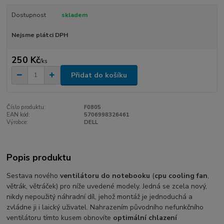
Dostupnost
skladem
Nejsme plátci DPH
250 Kč
/
ks
Přidat do košíku
Číslo produktu:
F0805
EAN kód:
5706998326461
Výrobce:
DELL
Popis produktu
Sestava nového
ventilátoru do notebooku
(
cpu cooling fan
,
větrák, větráček) pro níže uvedené modely. Jedná se zcela nový,
nikdy nepoužitý náhradní díl, jehož montáž je jednoduchá a
zvládne ji i laický uživatel. Nahrazením původního nefunkčního
ventilátoru tímto kusem obnovíte
optimální chlazení