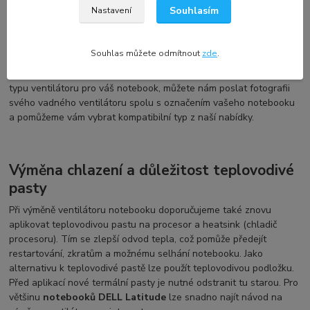
DELL
Souhlasím
Nastavení
Každý výrobce používá své vlastní označení, což se nemusí
shodovat s označením na vašem vadném ventilátoru. Navíc se
Souhlas můžete odmítnout
zde
.
označení může změnit a používat se pro více druhů ventilátorů s
tímto označením. Pokud máte pochybnosti ohledně správného
typu ventilátoru pro váš notebook, můžete nám poslat fotografii
svého vadného ventilátoru spolu s označením vašeho notebooku
a pomůžeme vám vybrat kompatibilní typ z naší nabídky.
Výměna chlazení a důležitost teplovodivé
pasty
Při výměně ventilátoru notebooku doporučujeme také znovu
aplikovat teplovodivou pastu na procesor a heatsink (chladič
procesoru). Tím se zlepší odvod tepla, což pomůže předejít
restartování, zkratům a možnému selhání notebooku. Jako
alternativu k teplovodivé pastě lze použít teplovodivou podložku.
Před aplikací nové termální pasty je nutné odstranit tu starou. Pro
většinu
notebooků DELL Latitude
lze snadno najít návod na