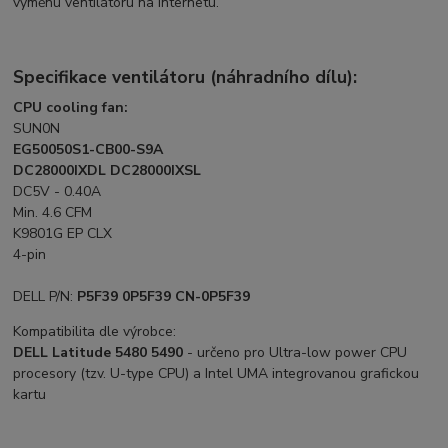
výměnu ventilátoru na internetu.
Specifikace ventilátoru (náhradního dílu):
CPU cooling fan:
SUN0N
EG50050S1-CB00-S9A
DC28000IXDL DC28000IXSL
DC5V - 0.40A
Min. 4.6 CFM
K9801G EP CLX
4-pin
DELL P/N:
P5F39 0P5F39 CN-0P5F39
Kompatibilita dle výrobce:
DELL Latitude 5480 5490
- určeno pro Ultra-low power CPU
procesory (tzv. U-type CPU) a Intel UMA integrovanou grafickou
kartu