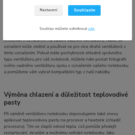
Souhlasím
Nastavení
Označení a kompatibilita náhradního dílu
DELL
Souhlas můžete odmítnout
zde
.
Každý výrobce používá své vlastní označení, což se nemusí
shodovat s označením na vašem vadném ventilátoru. Navíc se
označení může změnit a používat se pro více druhů ventilátorů s
tímto označením. Pokud máte pochybnosti ohledně správného
typu ventilátoru pro váš notebook, můžete nám poslat fotografii
svého vadného ventilátoru spolu s označením vašeho notebooku
a pomůžeme vám vybrat kompatibilní typ z naší nabídky.
Výměna chlazení a důležitost teplovodivé
pasty
Při výměně ventilátoru notebooku doporučujeme také znovu
aplikovat teplovodivou pastu na procesor a heatsink (chladič
procesoru). Tím se zlepší odvod tepla, což pomůže předejít
restartování, zkratům a možnému selhání notebooku. Jako