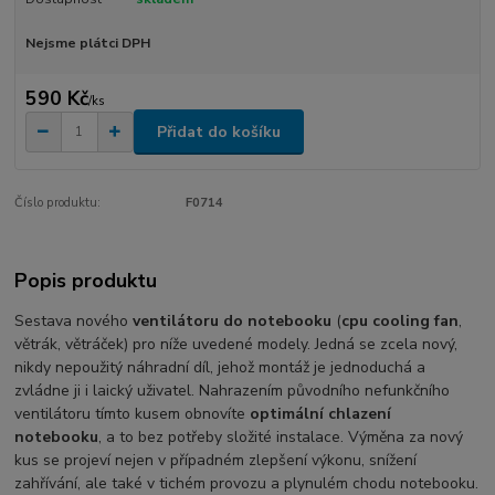
Nejsme plátci DPH
590 Kč
/
ks
Přidat do košíku
Číslo produktu:
F0714
Popis produktu
Sestava nového
ventilátoru do notebooku
(
cpu cooling fan
,
větrák, větráček) pro níže uvedené modely. Jedná se zcela nový,
nikdy nepoužitý náhradní díl, jehož montáž je jednoduchá a
zvládne ji i laický uživatel. Nahrazením původního nefunkčního
ventilátoru tímto kusem obnovíte
optimální chlazení
notebooku
, a to bez potřeby složité instalace. Výměna za nový
kus se projeví nejen v případném zlepšení výkonu, snížení
zahřívání, ale také v tichém provozu a plynulém chodu notebooku.