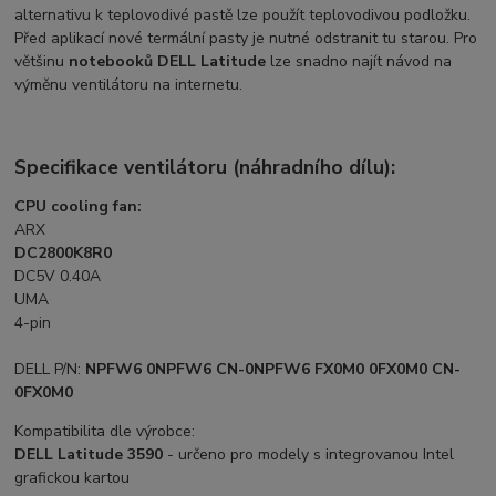
alternativu k teplovodivé pastě lze použít teplovodivou podložku.
Před aplikací nové termální pasty je nutné odstranit tu starou. Pro
většinu
notebooků DELL Latitude
lze snadno najít návod na
výměnu ventilátoru na internetu.
Specifikace ventilátoru (náhradního dílu):
CPU cooling fan:
ARX
DC2800K8R0
DC5V 0.40A
UMA
4-pin
DELL P/N:
NPFW6 0NPFW6 CN-0NPFW6 FX0M0 0FX0M0 CN-
0FX0M0
Kompatibilita dle výrobce:
DELL Latitude 3590
- určeno pro modely s integrovanou Intel
grafickou kartou