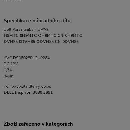
Specifikace náhradního dílu:
Dell Part number (DP/N):
H9MTC 0H9MTC OH9MTC CN-0H9MTC
DVH85 0DVH85 ODVH85 CN-0DVH85
AVC DS08025R12UP284
DC 12V
0,7A
4-pin
Kompatibilita dle výrobce:
DELL Inspiron 3880 3891
Zboží zařazeno v kategoriích