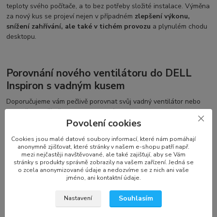
teploty svého počítače, a to bez potřeby složité instalace. Výměna
za nový kus se projeví nejen v případném
zlepšení výkonu,
snížení zahřívání, ale také v tichém provozu
a plynulém chodu
desktopu.
Porovnání nového ventilátoru do DELL
Inspiron s vadným kusem
Doporučujeme vám pečlivě porovnat svůj vadný ventilátor nebo
chladič do počítače podle fotografií uvedených v popisu produktu.
Povolení cookies
Zaměřte se zejména na tvar, úchyty na šrouby (počet a umístění),
konektor a počet kabelů. Pro některé modely existují
různé verze
Cookies jsou malé datové soubory informací, které nám pomáhají
ventilátorů v závislosti na typu chassis
. Výrobci, jako jsou
anonymně zjišťovat, které stránky v našem e-shopu patří např.
SUNON, Delta Electronics, Forcecon, a další, nabízejí ventilátory a
mezi nejčastěji navštěvované, ale také zajišťují, aby se Vám
chlazení desktopů DELL Inspiron
s různými specifikacemi a
stránky s produkty správně zobrazily na vašem zařízení. Jedná se
o zcela anonymizované údaje a nedozvíme se z nich ani vaše
označeními.
jméno, ani kontaktní údaje.
Souhlasím
Nastavení
Označení a kompatibilita náhradního dílu