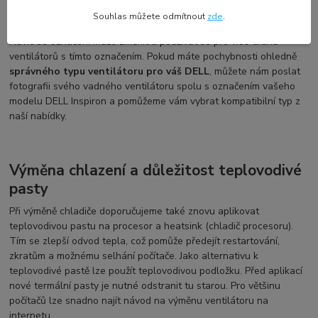
Každý výrobce používá své vlastní označení, což se nemusí
Souhlas můžete odmítnout
zde
.
shodovat s označením na vašem vadném ventilátoru či chladiči.
Navíc se označení může změnit a používat se pro více druhů
ventilátorů s tímto označením. Pokud máte pochybnosti ohledně
správného typu ventilátoru pro váš DELL
, můžete nám poslat
fotografii svého vadného ventilátoru spolu s označením vašeho
modelu DELL Inspiron a pomůžeme vám vybrat kompatibilní typ z
naší nabídky.
Výměna chlazení a důležitost teplovodivé
pasty
Při výměně chladiče doporučujeme také znovu aplikovat
teplovodivou pastu na procesor a heatsink (chladič procesoru).
Tím se zlepší odvod tepla, což pomůže předejít restartování,
zkratům a možnému selhání počítače. Jako alternativu k
teplovodivé pastě lze použít teplovodivou podložku. Před aplikací
nové termální pasty je nutné odstranit tu starou. Pro většinu
počítačů lze snadno najít návod na výměnu ventilátoru na
internetu.