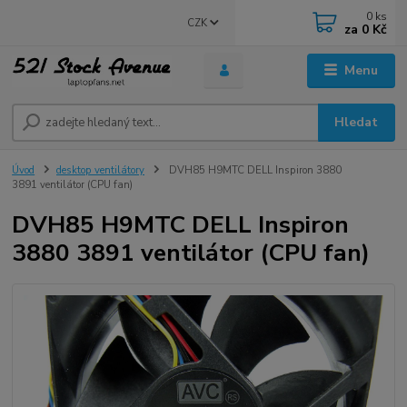
0
ks
CZK
za
0 Kč
Menu
Hledat
Úvod
desktop ventilátory
DVH85 H9MTC DELL Inspiron 3880
3891 ventilátor (CPU fan)
DVH85 H9MTC DELL Inspiron
3880 3891 ventilátor (CPU fan)