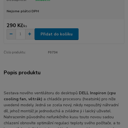
Nejsme plátci DPH
290 Kč
/
ks
Přidat do košíku
Číslo produktu:
F0734
Popis produktu
Sestava nového ventilátoru do desktopů
DELL Inspiron (cpu
cooling fan, větrák)
a chladiče procesoru (heatsink) pro níže
uvedené modely. Jedná se zcela nový, nikdy nepoužitý náhradní
díl, jehož montáž je jednoduchá a zvládne ji i laický uživatel.
Nahrazením původního nefunkčního kusu touto novou sadou
chlazení obnovíte optimální regulaci teploty svého počítače, a to