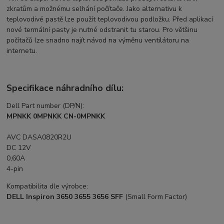
zkratům a možnému selhání počítače. Jako alternativu k
teplovodivé pastě lze použít teplovodivou podložku. Před aplikací
nové termální pasty je nutné odstranit tu starou. Pro většinu
počítačů lze snadno najít návod na výměnu ventilátoru na
internetu.
Specifikace náhradního dílu:
Dell Part number (DP/N):
MPNKK 0MPNKK CN-0MPNKK
AVC DASA0820R2U
DC 12V
0,60A
4-pin
Kompatibilita dle výrobce:
DELL Inspiron 3650 3655 3656 SFF
(Small Form Factor)