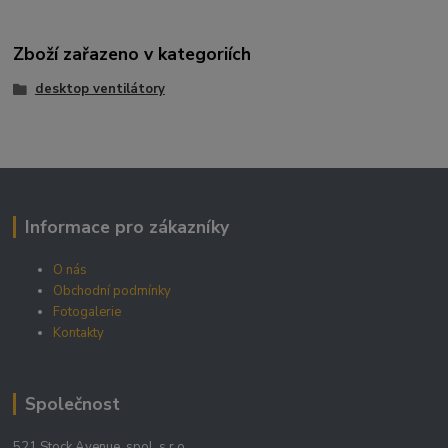
Zboží zařazeno v kategoriích
desktop ventilátory
Informace pro zákazníky
O nás
Obchodní podmínky
Fotogalerie
Kontakty
Společnost
521 Stock Avenue, spol. s r.o.