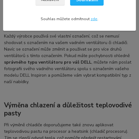
označeními.
Souhlas můžete odmítnout
zde
.
Označení a kompatibilita náhradního dílu
Každý výrobce používá své vlastní označení, což se nemusí
shodovat s označením na vašem vadném ventilátoru či chladiči.
Navíc se označení může změnit a používat se pro více druhů
ventilátorů s tímto označením. Pokud máte pochybnosti ohledně
správného typu ventilátoru pro váš DELL
, můžete nám poslat
fotografii svého vadného ventilátoru spolu s označením vašeho
modelu DELL Inspiron a pomůžeme vám vybrat kompatibilní typ z
naší nabídky.
Výměna chlazení a důležitost teplovodivé
pasty
Při výměně chladiče doporučujeme také znovu aplikovat
teplovodivou pastu na procesor a heatsink (chladič procesoru).
Tím se zlepší odvod tepla, což pomůže předejít restartování,