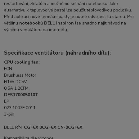
restartování, zkratům a možnému selhání notebooku. Jako
alternativu k teplovodivé pastě lze použít teplovodivou podložku.
Před aplikací nové termální pasty je nutné odstranit tu starou. Pro
většinu
notebooků DELL Inspiron
lze snadno najít návod na
výměnu ventilátoru na internetu.
Specifikace ventilátoru (náhradního dílu):
CPU cooling fan:
FCN
Brushless Motor
FJ1W DC5V
0.5A 1.2CFM
DFS170005010T
EP
023.1007E.0011
3-pin
DELL P/N:
CGF6X 0CGF6X CN-0CGF6X
Kompatibilita dle výrobce: