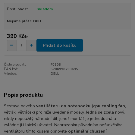
Dostupnost
skladem
Nejsme plátci DPH
390 Kč
/
ks
Přidat do košíku
Číslo produktu:
F0808
EAN kód:
5706998293695
Výrobce:
DELL
Popis produktu
Sestava nového
ventilátoru do notebooku
(
cpu cooling fan
,
větrák, větráček) pro níže uvedené modely. Jedná se zcela nový,
nikdy nepoužitý náhradní díl, jehož montáž je jednoduchá a
zvládne ji i laický uživatel. Nahrazením původního nefunkčního
ventilátoru tímto kusem obnovíte
optimální chlazení