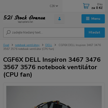
0
ks
CZK
za
0 Kč
Menu
Hledat
Úvod
notebook ventilátory
DELL
CGF6X DELL Inspiron 3467 3476
3567 3576 notebook ventilátor (CPU fan)
CGF6X DELL Inspiron 3467 3476
3567 3576 notebook ventilátor
(CPU fan)