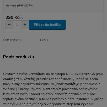
Nejsme plátci DPH
390 Kč
/
ks
Přidat do košíku
Číslo produktu:
F0751
Popis produktu
Sestava nového ventilátoru do desktopů
DELL G-Series G5 (cpu
cooling fan, větrák)
pro níže uvedené modely. Jedná se zcela
nový, nikdy nepoužitý náhradní díl, jehož montáž je jednoduchá a
zvládne ji i laický uživatel. Nahrazením původního nefunkčního
kusu touto novou sadou chlazení obnovíte optimální regulaci
teploty svého počítače, a to bez potřeby složité instalace. Výměna
za nový kus se projeví nejen v případném
zlepšení výkonu,