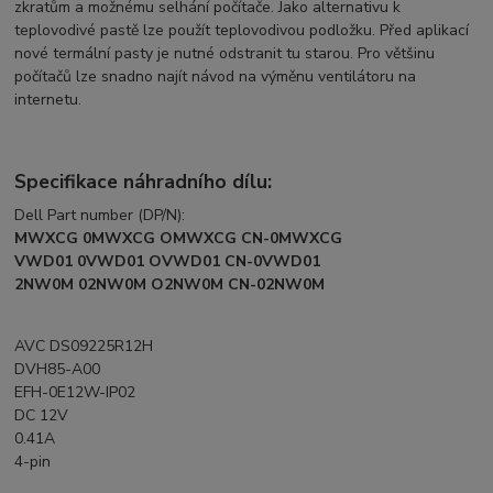
zkratům a možnému selhání počítače. Jako alternativu k
teplovodivé pastě lze použít teplovodivou podložku. Před aplikací
nové termální pasty je nutné odstranit tu starou. Pro většinu
počítačů lze snadno najít návod na výměnu ventilátoru na
internetu.
Specifikace náhradního dílu:
Dell Part number (DP/N):
MWXCG 0MWXCG OMWXCG CN-0MWXCG
VWD01 0VWD01 OVWD01 CN-0VWD01
2NW0M 02NW0M O2NW0M CN-02NW0M
AVC DS09225R12H
DVH85-A00
EFH-0E12W-IP02
DC 12V
0.41A
4-pin