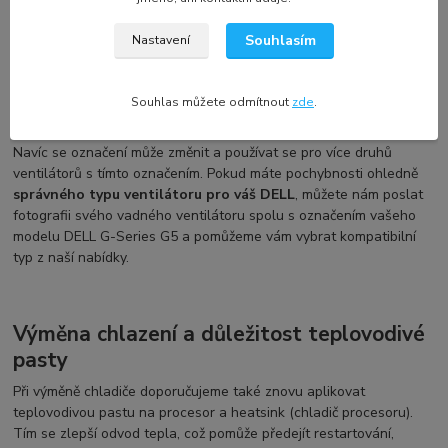
označeními.
Souhlasím
Nastavení
Označení a kompatibilita náhradního dílu
Souhlas můžete odmítnout
zde
.
Každý výrobce používá své vlastní označení, což se nemusí
shodovat s označením na vašem vadném ventilátoru či chladiči.
Navíc se označení může změnit a používat se pro více druhů
ventilátorů s tímto označením. Pokud máte pochybnosti ohledně
správného typu ventilátoru pro váš DELL
, můžete nám poslat
fotografii svého vadného ventilátoru spolu s označením vašeho
modelu DELL G-Series G5 a pomůžeme vám vybrat kompatibilní
typ z naší nabídky.
Výměna chlazení a důležitost teplovodivé
pasty
Při výměně chladiče doporučujeme také znovu aplikovat
teplovodivou pastu na procesor a heatsink (chladič procesoru).
Tím se zlepší odvod tepla, což pomůže předejít restartování,