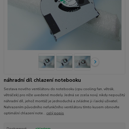
náhradní díl chlazení notebooku
Sestava nového ventilátoru do notebooku (cpu cooling fan, větrák,
větráček) pro níže uvedené modely. Jedná se zcela nový, nikdy nepoužitý
náhradní díl, jehož montáž je jednoduchá a zvládne ji i laický uživatel.
Nahrazením původního nefunkčního ventilátoru tímto kusem obnovíte
optimální chlazení note...
celý popis
Dostupnost
skladem