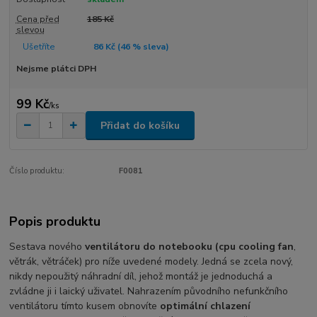
Cena před
185 Kč
slevou
Ušetříte
86 Kč (
46
% sleva)
Nejsme plátci DPH
99 Kč
/
ks
Přidat do košíku
Číslo produktu:
F0081
Popis produktu
Sestava nového
ventilátoru do notebooku (cpu cooling fan
,
větrák, větráček) pro níže uvedené modely. Jedná se zcela nový,
nikdy nepoužitý náhradní díl, jehož montáž je jednoduchá a
zvládne ji i laický uživatel. Nahrazením původního nefunkčního
ventilátoru tímto kusem obnovíte
optimální chlazení