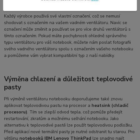
IBM Lenovo
Každý výrobce používá své vlastní označení, což se nemusí
shodovat s označením na vašem vadném ventilátoru. Navíc se
označení může změnit a používat se pro více druhů ventilátorů s
tímto označením. Pokud máte pochybnosti ohledně správného
typu ventilátoru pro váš notebook, můžete nám poslat fotografii
svého vadného ventilátoru spolu s označením vašeho notebooku
a pomůžeme vám vybrat kompatibilní typ z naší nabídky.
Výměna chlazení a důležitost teplovodivé
pasty
Při výměně ventilátoru notebooku doporučujeme také znovu
aplikovat teplovodivou pastu na procesor a
heatsink (chladič
procesoru)
. Tím se zlepší odvod tepla, což pomůže předejít
restartování, zkratům a možnému selhání notebooku. Jako
alternativu k teplovodivé pastě lze použít teplovodivou podložku.
Před aplikací nové termální pasty je nutné odstranit tu starou. Pro
většinu
notebooků IBM Lenovo ThinkPad
lze snadno najít