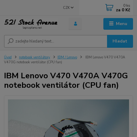
0
ks
CZK
za
0 Kč
Menu
Hledat
Úvod
notebook ventilátory
IBM / Lenovo
IBM Lenovo V470 V470A
V470G notebook ventilátor (CPU fan)
IBM Lenovo V470 V470A V470G
notebook ventilátor (CPU fan)