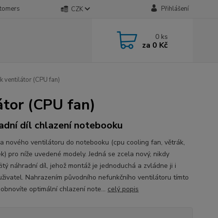
stomers
Přihlášení
CZK
0
ks
za
0 Kč
ventilátor (CPU fan)
átor (CPU fan)
adní díl chlazení notebooku
a nového ventilátoru do notebooku (cpu cooling fan, větrák,
ek) pro níže uvedené modely. Jedná se zcela nový, nikdy
tý náhradní díl, jehož montáž je jednoduchá a zvládne ji i
 uživatel. Nahrazením původního nefunkčního ventilátoru tímto
obnovíte optimální chlazení note...
celý popis