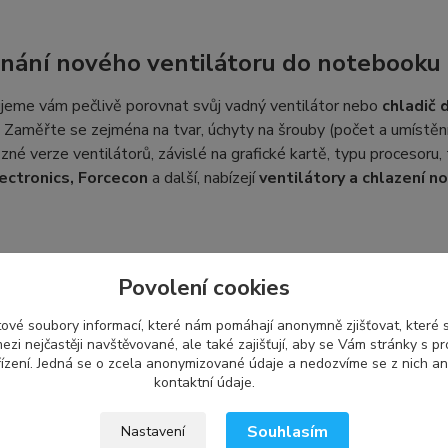
nání nového ventilátoru do notebooku
jeme vám pečlivě porovnat svůj vadný ventilátor nebo
chladič
 Zaměřte se zejména na tvar, úchyty na šrouby (počet a umístěn
různé verze ventilátorů, závislé na grafické kartě, typu procesoru,
ectronics, Forcecon
a další, nabízejí
ventilátory a chlazení 
ení a kompatibilita náhradního dílu DE
Povolení cookies
obce používá své vlastní označení, což se nemusí shodovat s oz
ové soubory informací, které nám pomáhají anonymně zjišťovat, které
it a používat se pro více druhů ventilátorů s tímto označením
ezi nejčastěji navštěvované, ale také zajišťují, aby se Vám stránky s p
ru pro váš notebook, můžete nám poslat fotografii svého vadné
ízení. Jedná se o zcela anonymizované údaje a nedozvíme se z nich an
vám vybrat kompatibilní typ z naší nabídky.
kontaktní údaje.
Souhlasím
Nastavení