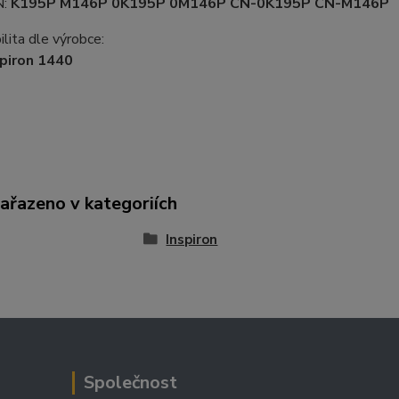
N:
K195P M146P 0K195P 0M146P CN-0K195P CN-M146P
lita dle výrobce:
piron 1440
zařazeno v kategoriích
Inspiron
Společnost