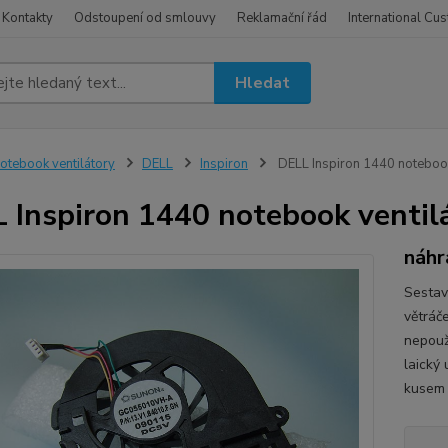
Kontakty
Odstoupení od smlouvy
Reklamační řád
International Cu
Hledat
otebook ventilátory
DELL
Inspiron
DELL Inspiron 1440 notebook 
 Inspiron 1440 notebook ventil
náhr
Sestav
větráč
nepouži
laický
kusem 