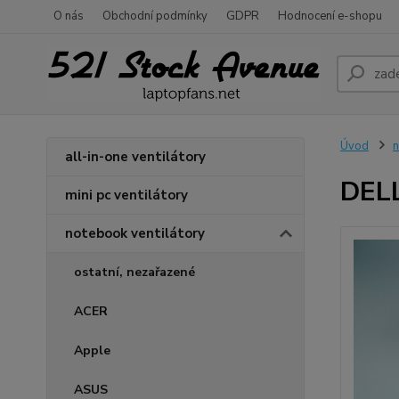
O nás
Obchodní podmínky
GDPR
Hodnocení e-shopu
Úvod
n
all-in-one ventilátory
DELL
mini pc ventilátory
notebook ventilátory
ostatní, nezařazené
ACER
Apple
ASUS