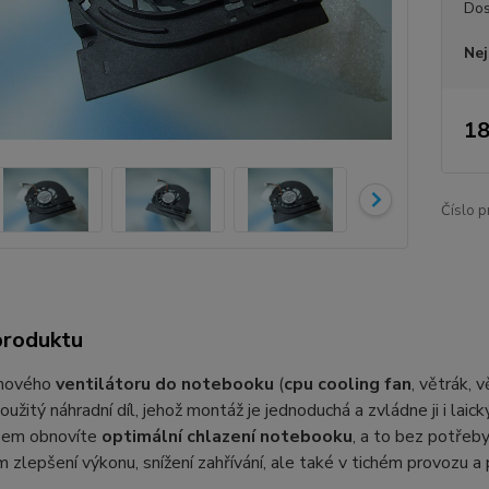
Dos
Nej
18
Číslo p
produktu
 nového
ventilátoru do notebooku
(
cpu cooling fan
, větrák, 
oužitý náhradní díl, jehož montáž je jednoduchá a zvládne ji i lai
sem obnovíte
optimální chlazení notebooku
, a to bez potřeby
 zlepšení výkonu, snížení zahřívání, ale také v tichém provozu 