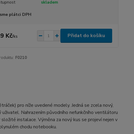
tupnost
skladem
sme plátci DPH
9 Kč
Přidat do košíku
/
ks
roduktu:
F0210
větráček) pro níže uvedené modely. Jedná se zcela nový,
cký uživatel. Nahrazením původního nefunkčního ventilátoru
 složité instalace. Výměna za nový kus se projeví nejen v
a plynulém chodu notebooku.