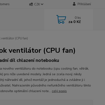
stomers
Přihlášení
CZK
0
ks
za
0 Kč
ventilátor (CPU fan)
k ventilátor (CPU fan)
adní díl chlazení notebooku
a nového ventilátoru do notebooku (cpu cooling fan, větrák,
ek) pro níže uvedené modely. Jedná se zcela nový, nikdy
tý náhradní díl, jehož montáž je jednoduchá a zvládne ji i
 uživatel. Nahrazením původního nefunkčního ventilátoru tímto
obnovíte optimální chlazení note...
celý popis