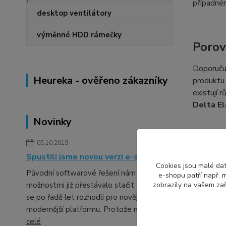
případném
desktop ventilátory
výměnné HDD rámečky
Porov
Doporuču
Heureka - ověřeno zákazníky
produktu.
existují 
Delta El
Novinky
05.10.2019
Označ
Spustili jsme novou verzi e-shopu
Cookies jsou malé dat
Každý výr
Původní softwarové řešení nám svými
e-shopu patří např. m
může změn
možnostmi již přestávalo stačit a tak jsme
zobrazily na vašem zař
ventiláto
se po řadě let rozhodli pro novější a
pomůžeme 
modernější platformu. Protože neb...
číst
celé