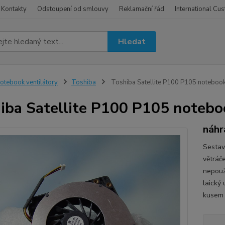
Kontakty
Odstoupení od smlouvy
Reklamační řád
International Cu
Hledat
otebook ventilátory
Toshiba
Toshiba Satellite P100 P105 notebook 
iba Satellite P100 P105 noteboo
náhr
Sestav
větráč
nepouži
laický
kusem 