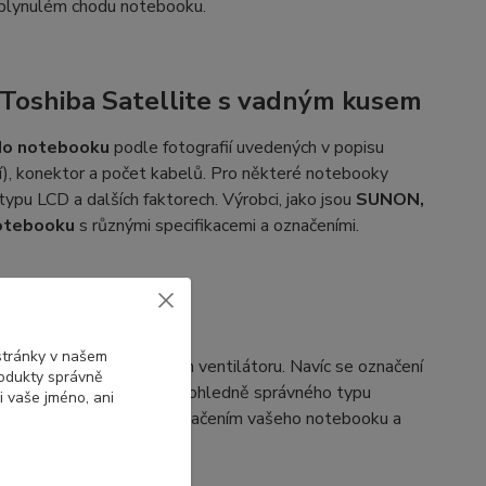
a plynulém chodu notebooku.
Toshiba Satellite s vadným kusem
 do notebooku
podle fotografií uvedených v popisu
í), konektor a počet kabelů. Pro některé notebooky
 typu LCD a dalších faktorech. Výrobci, jako jsou
SUNON,
notebooku
s různými specifikacemi a označeními.
shiba
 stránky v našem
načením na vašem vadném ventilátoru. Navíc se označení
rodukty správně
. Pokud máte pochybnosti ohledně správného typu
i vaše jméno, ani
ho ventilátoru spolu s označením vašeho notebooku a