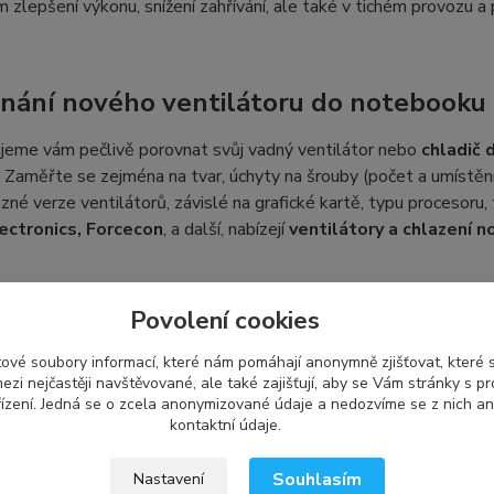
 zlepšení výkonu, snížení zahřívání, ale také v tichém provozu 
nání nového ventilátoru do notebooku 
jeme vám pečlivě porovnat svůj vadný ventilátor nebo
chladič
 Zaměřte se zejména na tvar, úchyty na šrouby (počet a umístěn
různé verze ventilátorů, závislé na grafické kartě, typu procesoru,
ectronics, Forcecon
, a další, nabízejí
ventilátory a chlazení 
Povolení cookies
ení a kompatibilita náhradního dílu To
ové soubory informací, které nám pomáhají anonymně zjišťovat, které
obce používá své vlastní označení, což se nemusí shodovat s oz
ezi nejčastěji navštěvované, ale také zajišťují, aby se Vám stránky s p
it a používat se pro více druhů ventilátorů s tímto označením
ízení. Jedná se o zcela anonymizované údaje a nedozvíme se z nich an
ru pro váš notebook, můžete nám poslat fotografii svého vadné
kontaktní údaje.
vám vybrat kompatibilní typ z naší nabídky.
Souhlasím
Nastavení