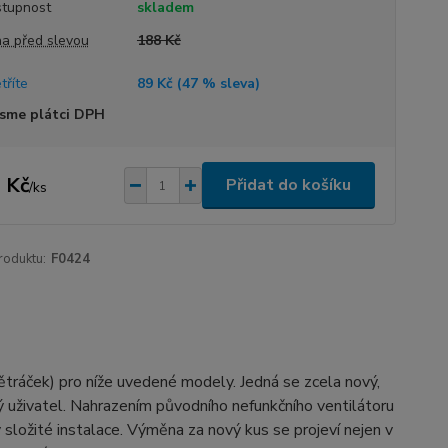
tupnost
skladem
a před slevou
188 Kč
tříte
89 Kč (
47
% sleva)
sme plátci DPH
 Kč
Přidat do košíku
/
ks
roduktu:
F0424
větráček) pro níže uvedené modely. Jedná se zcela nový,
cký uživatel. Nahrazením původního nefunkčního ventilátoru
 složité instalace. Výměna za nový kus se projeví nejen v