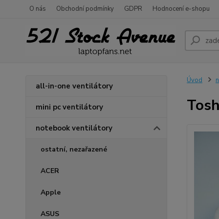
O nás
Obchodní podmínky
GDPR
Hodnocení e-shopu
Úvod
n
all-in-one ventilátory
Tosh
mini pc ventilátory
notebook ventilátory
ostatní, nezařazené
ACER
Apple
ASUS