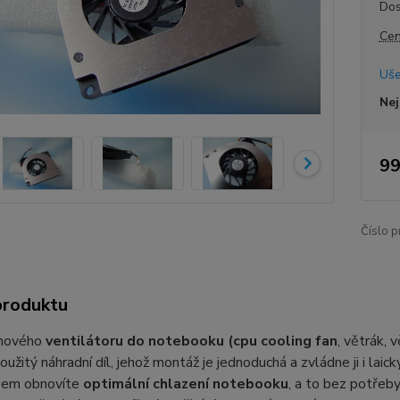
Dos
Cen
Uše
Nej
99
Číslo p
produktu
 nového
ventilátoru do notebooku (cpu cooling fan
, větrák, 
oužitý náhradní díl, jehož montáž je jednoduchá a zvládne ji i lai
sem obnovíte
optimální chlazení notebooku
, a to bez potřeby