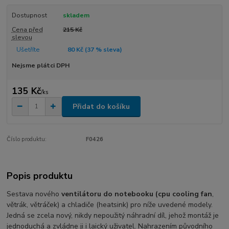
Dostupnost
skladem
Cena před
215 Kč
slevou
Ušetříte
80 Kč (
37
% sleva)
Nejsme plátci DPH
135 Kč
/
ks
Přidat do košíku
Číslo produktu:
F0426
Popis produktu
Sestava nového
ventilátoru do notebooku (cpu cooling fan
,
větrák, větráček) a chladiče (heatsink) pro níže uvedené modely.
Jedná se zcela nový, nikdy nepoužitý náhradní díl, jehož montáž je
jednoduchá a zvládne ji i laický uživatel. Nahrazením původního