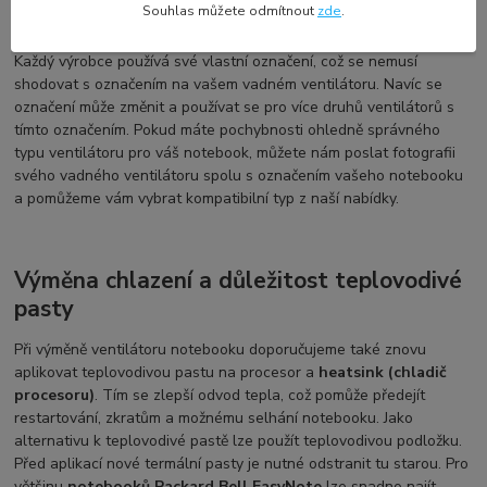
Souhlas můžete odmítnout
zde
.
Packard Bell
Každý výrobce používá své vlastní označení, což se nemusí
shodovat s označením na vašem vadném ventilátoru. Navíc se
označení může změnit a používat se pro více druhů ventilátorů s
tímto označením. Pokud máte pochybnosti ohledně správného
typu ventilátoru pro váš notebook, můžete nám poslat fotografii
svého vadného ventilátoru spolu s označením vašeho notebooku
a pomůžeme vám vybrat kompatibilní typ z naší nabídky.
Výměna chlazení a důležitost teplovodivé
pasty
Při výměně ventilátoru notebooku doporučujeme také znovu
aplikovat teplovodivou pastu na procesor a
heatsink (chladič
procesoru)
. Tím se zlepší odvod tepla, což pomůže předejít
restartování, zkratům a možnému selhání notebooku. Jako
alternativu k teplovodivé pastě lze použít teplovodivou podložku.
Před aplikací nové termální pasty je nutné odstranit tu starou. Pro
většinu
notebooků Packard Bell EasyNote
lze snadno najít