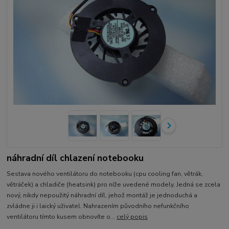
náhradní díl chlazení notebooku
Sestava nového ventilátoru do notebooku (cpu cooling fan, větrák,
větráček) a chladiče (heatsink) pro níže uvedené modely. Jedná se zcela
nový, nikdy nepoužitý náhradní díl, jehož montáž je jednoduchá a
zvládne ji i laický uživatel. Nahrazením původního nefunkčního
ventilátoru tímto kusem obnovíte o...
celý popis