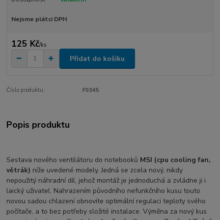
Nejsme plátci DPH
125 Kč
/
ks
Přidat do košíku
Číslo produktu:
F0345
Popis produktu
Sestava nového ventilátoru do notebooků
MSI (cpu cooling fan,
větrák)
níže uvedené modely. Jedná se zcela nový, nikdy
nepoužitý náhradní díl, jehož montáž je jednoduchá a zvládne ji i
laický uživatel. Nahrazením původního nefunkčního kusu touto
novou sadou chlazení obnovíte optimální regulaci teploty svého
počítače, a to bez potřeby složité instalace. Výměna za nový kus