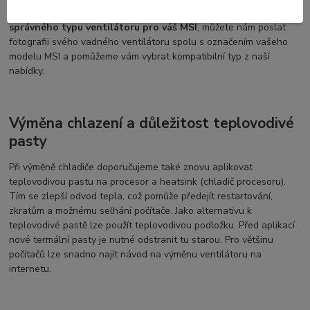
ventilátorů s tímto označením. Pokud máte pochybnosti ohledně
správného typu ventilátoru pro váš MSI
, můžete nám poslat
fotografii svého vadného ventilátoru spolu s označením vašeho
modelu MSI a pomůžeme vám vybrat kompatibilní typ z naší
nabídky.
Výměna chlazení a důležitost teplovodivé
pasty
Při výměně chladiče doporučujeme také znovu aplikovat
teplovodivou pastu na procesor a heatsink (chladič procesoru).
Tím se zlepší odvod tepla, což pomůže předejít restartování,
zkratům a možnému selhání počítače. Jako alternativu k
teplovodivé pastě lze použít teplovodivou podložku. Před aplikací
nové termální pasty je nutné odstranit tu starou. Pro většinu
počítačů lze snadno najít návod na výměnu ventilátoru na
internetu.