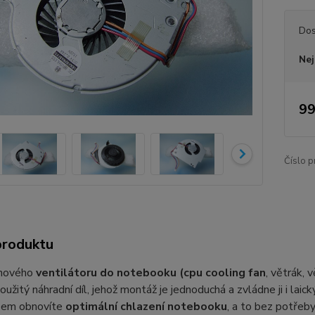
Dos
Nej
99
Číslo p
produktu
 nového
ventilátoru do notebooku (cpu cooling fan
, větrák, 
oužitý náhradní díl, jehož montáž je jednoduchá a zvládne ji i lai
sem obnovíte
optimální chlazení notebooku
, a to bez potřeby