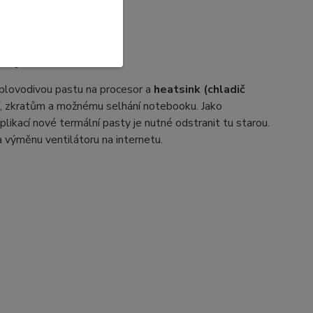
sty
plovodivou pastu na procesor a
heatsink (chladič
ní, zkratům a možnému selhání notebooku. Jako
likací nové termální pasty je nutné odstranit tu starou.
a výměnu ventilátoru na internetu.