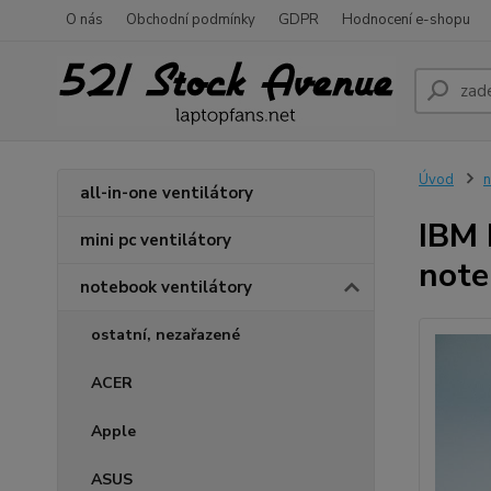
O nás
Obchodní podmínky
GDPR
Hodnocení e-shopu
Úvod
n
all-in-one ventilátory
IBM
mini pc ventilátory
note
notebook ventilátory
ostatní, nezařazené
ACER
Apple
ASUS