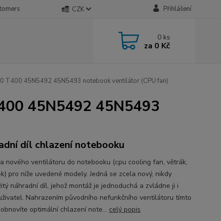
stomers
Přihlášení
CZK
0
ks
za
0 Kč
 T400 45N5492 45N5493 notebook ventilátor (CPU fan)
T400 45N5492 45N5493
adní díl chlazení notebooku
a nového ventilátoru do notebooku (cpu cooling fan, větrák,
ek) pro níže uvedené modely. Jedná se zcela nový, nikdy
tý náhradní díl, jehož montáž je jednoduchá a zvládne ji i
 uživatel. Nahrazením původního nefunkčního ventilátoru tímto
obnovíte optimální chlazení note...
celý popis