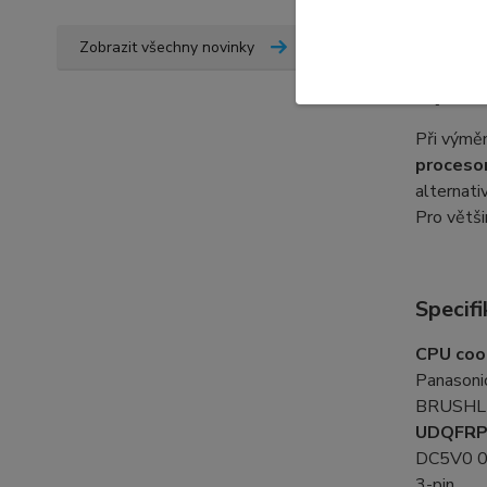
Zobrazit všechny novinky
Výměn
Při výmě
proceso
alternati
Pro větš
Specifi
CPU cool
Panasoni
BRUSHL
UDQFRP
DC5V0 0
3-pin