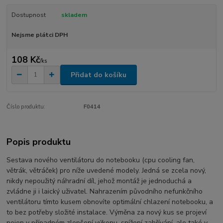
Dostupnost
skladem
Nejsme plátci DPH
108 Kč
/
ks
Přidat do košíku
Číslo produktu:
F0414
Popis produktu
Sestava nového ventilátoru do notebooku (cpu cooling fan,
větrák, větráček) pro níže uvedené modely. Jedná se zcela nový,
nikdy nepoužitý náhradní díl, jehož montáž je jednoduchá a
zvládne ji i laický uživatel. Nahrazením původního nefunkčního
ventilátoru tímto kusem obnovíte optimální chlazení notebooku, a
to bez potřeby složité instalace. Výměna za nový kus se projeví
nejen v případném zlepšení výkonu, snížení zahřívání, ale také v