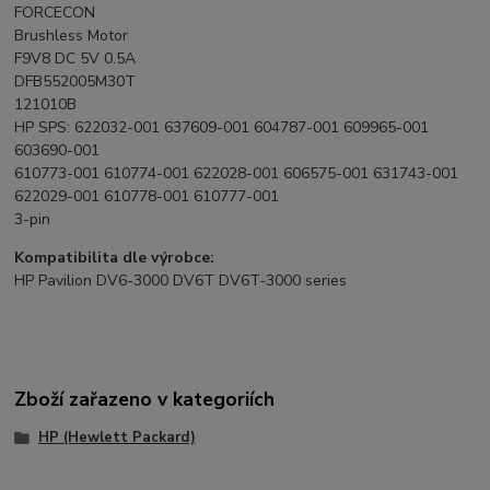
FORCECON
Brushless Motor
F9V8 DC 5V 0.5A
DFB552005M30T
121010B
HP SPS: 622032-001 637609-001 604787-001 609965-001
603690-001
610773-001 610774-001 622028-001 606575-001 631743-001
622029-001 610778-001 610777-001
3-pin
Kompatibilita dle výrobce:
HP Pavilion DV6-3000 DV6T DV6T-3000 series
Zboží zařazeno v kategoriích
HP (Hewlett Packard)