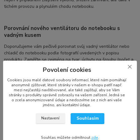
tichém provozu a plynulém chodu notebooku.
Porovnání nového ventilátoru do notebooku s
vadným kusem
Doporučujeme vám pečlivě porovnat svůj vadný ventilátor nebo
chladič do notebooku podle fotografií uvedených v popisu
produktu. Zaměřte se zejména na tvar, úchyty na šrouby (počet a
umístění), konektor a počet kabelů. Pro některé notebooky existují
Povolení cookies
různé verze ventilátorů, závislé na grafické kartě, typu procesoru,
typu LCD a dalších faktorech. Výrobci, jako jsou SUNON, Delta
Cookies jsou malé datové soubory informací, které nám pomáhají
anonymně zjišťovat, které stránky v našem e-shopu patří např.
Electronics, Forcecon, a další, nabízejí ventilátory a chlazení
mezi nejčastěji navštěvované, ale také zajišťují, aby se Vám
notebooku s různými specifikacemi a označeními.
stránky s produkty správně zobrazily na vašem zařízení. Jedná se
o zcela anonymizované údaje a nedozvíme se z nich ani vaše
jméno, ani kontaktní údaje.
Označení a kompatibilita náhradního dílu
Souhlasím
Nastavení
Každý výrobce používá své vlastní označení, což se nemusí
shodovat s označením na vašem vadném ventilátoru. Navíc se
Souhlas můžete odmítnout
zde
.
označení může změnit a používat se pro více druhů ventilátorů s