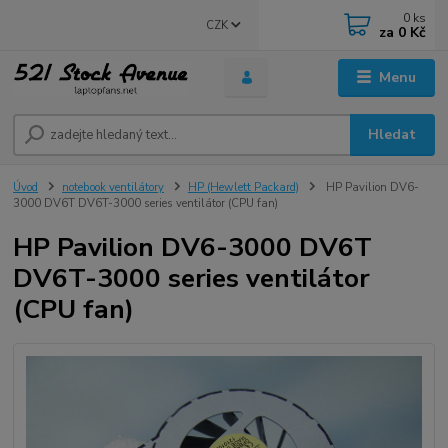
0
ks
CZK
za
0 Kč
Menu
Hledat
Úvod
notebook ventilátory
HP (Hewlett Packard)
HP Pavilion DV6-
3000 DV6T DV6T-3000 series ventilátor (CPU fan)
HP Pavilion DV6-3000 DV6T
DV6T-3000 series ventilátor
(CPU fan)