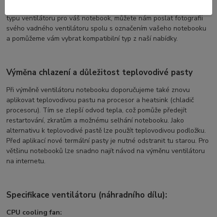
tímto označením. Pokud máte pochybnosti ohledně správného
typu ventilátoru pro váš notebook, můžete nám poslat fotografii
svého vadného ventilátoru spolu s označením vašeho notebooku
a pomůžeme vám vybrat kompatibilní typ z naší nabídky.
Výměna chlazení a důležitost teplovodivé pasty
Při výměně ventilátoru notebooku doporučujeme také znovu
aplikovat teplovodivou pastu na procesor a heatsink (chladič
procesoru). Tím se zlepší odvod tepla, což pomůže předejít
restartování, zkratům a možnému selhání notebooku. Jako
alternativu k teplovodivé pastě lze použít teplovodivou podložku.
Před aplikací nové termální pasty je nutné odstranit tu starou. Pro
většinu notebooků lze snadno najít návod na výměnu ventilátoru
na internetu.
Specifikace ventilátoru (náhradního dílu):
CPU cooling fan: