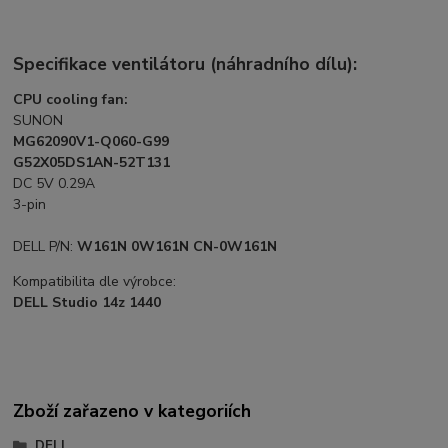
Specifikace ventilátoru (náhradního dílu):
CPU cooling fan:
SUNON
MG62090V1-Q060-G99
G52X05DS1AN-52T131
DC 5V 0.29A
3-pin
DELL P/N:
W161N 0W161N CN-0W161N
Kompatibilita dle výrobce:
DELL Studio 14z 1440
Zboží zařazeno v kategoriích
DELL