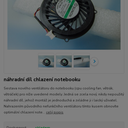
náhradní díl chlazení notebooku
Sestava nového ventilátoru do notebooku (cpu cooling fan, větrák,
větráček) pro níže uvedené modely. Jedná se zcela nový, nikdy nepoužitý
náhradní díl, jehož montáž je jednoduchá a zvládne ji i laický uživatel.
Nahrazením původního nefunkčního ventilátoru tímto kusem obnovíte
optimální chlazení note...
celý popis
Dostupnost
skladem