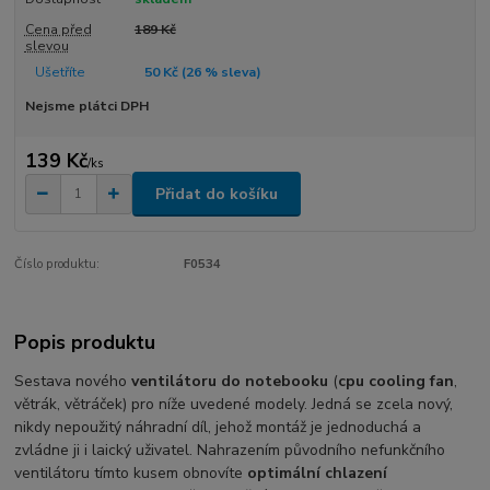
Cena před
189 Kč
slevou
Ušetříte
50 Kč (
26
% sleva)
Nejsme plátci DPH
139 Kč
/
ks
Přidat do košíku
Číslo produktu:
F0534
Popis produktu
Sestava nového
ventilátoru do notebooku
(
cpu cooling fan
,
větrák, větráček) pro níže uvedené modely. Jedná se zcela nový,
nikdy nepoužitý náhradní díl, jehož montáž je jednoduchá a
zvládne ji i laický uživatel. Nahrazením původního nefunkčního
ventilátoru tímto kusem obnovíte
optimální chlazení