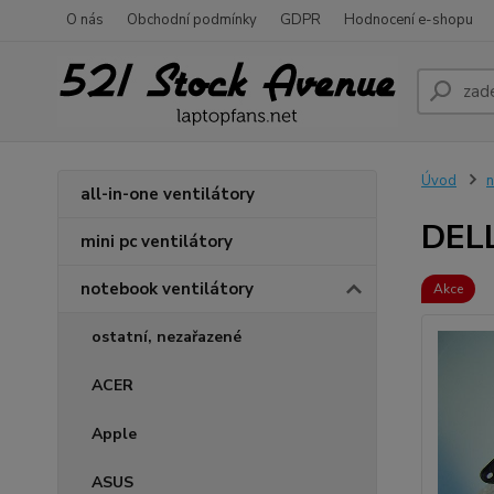
O nás
Obchodní podmínky
GDPR
Hodnocení e-shopu
Úvod
n
all-in-one ventilátory
DELL
mini pc ventilátory
notebook ventilátory
Akce
ostatní, nezařazené
ACER
Apple
ASUS