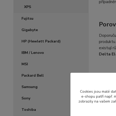
případném
XPS
Fujitsu
Porov
Gigabyte
Doporuču
HP (Hewlett Packard)
produktu.
existují 
IBM / Lenovo
Delta El
MSI
Označ
Packard Bell
Samsung
Každý výr
Cookies jsou malé dat
může změn
e-shopu patří např. m
Sony
ventiláto
zobrazily na vašem zař
pomůžeme 
Toshiba