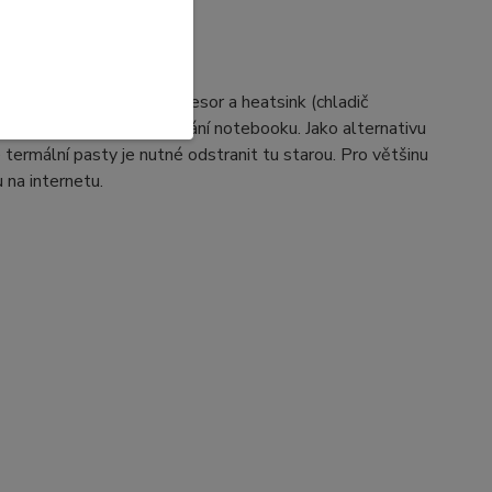
sty
lovodivou pastu na procesor a heatsink (chladič
, zkratům a možnému selhání notebooku. Jako alternativu
termální pasty je nutné odstranit tu starou. Pro většinu
 na internetu.