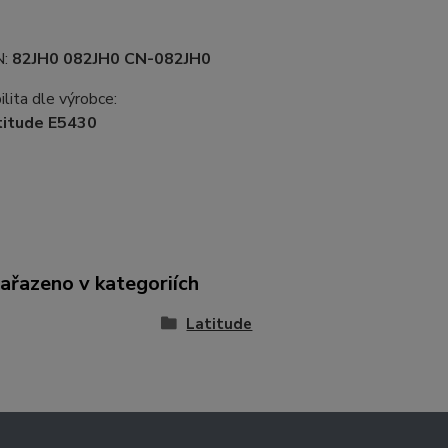
N:
82JH0 082JH0 CN-082JH0
lita dle výrobce:
titude E5430
zařazeno v kategoriích
Latitude