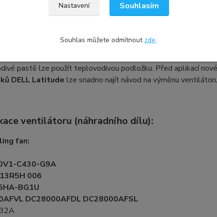
Souhlasím
Nastavení
a chlazení a důležitost teplovodivé pa
Souhlas můžete odmítnout
zde
.
ě ventilátoru notebooku doporučujeme také znovu aplikovat tep
). Tím se zlepší odvod tepla, což pomůže předejít restartování
divé pastě lze použít teplovodivou podložku. Před aplikací nové 
ků DELL Latitude
lze snadno najít návod na výměnu ventilátoru
kace ventilátoru (náhradního dílu):
ing fan:
0V1-C430-G9A
13R5H 006
5HA-BG1U
0AFVL DC28000AFDL DC28000AFSL
.32A