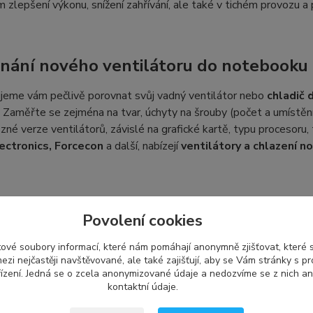
 zlepšení výkonu, snížení zahřívání, ale také v tichém provozu 
nání nového ventilátoru do notebooku
jeme vám pečlivě porovnat svůj vadný ventilátor nebo
chladič
 Zaměřte se zejména na tvar, úchyty na šrouby (počet a umístěn
různé verze ventilátorů, závislé na grafické kartě, typu procesoru,
ectronics, Forcecon
a další, nabízejí
ventilátory a chlazení 
ení a kompatibilita náhradního dílu DE
Povolení cookies
obce používá své vlastní označení, což se nemusí shodovat s oz
ové soubory informací, které nám pomáhají anonymně zjišťovat, které
it a používat se pro více druhů ventilátorů s tímto označením
ezi nejčastěji navštěvované, ale také zajišťují, aby se Vám stránky s p
ru pro váš notebook, můžete nám poslat fotografii svého vadné
ízení. Jedná se o zcela anonymizované údaje a nedozvíme se z nich an
vám vybrat kompatibilní typ z naší nabídky.
kontaktní údaje.