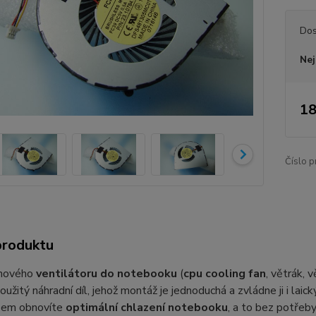
Dos
Nej
18
Číslo p
produktu
 nového
ventilátoru do notebooku
(
cpu cooling fan
, větrák, 
oužitý náhradní díl, jehož montáž je jednoduchá a zvládne ji i lai
sem obnovíte
optimální chlazení notebooku
, a to bez potřeby