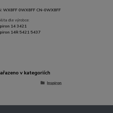
N:
WX8FF 0WX8FF CN-0WX8FF
lita dle výrobce:
piron 14 3421
spiron 14R 5421 5437
zařazeno v kategoriích
Inspiron