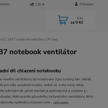
stomers
Přihlášení
CZK
0
ks
za
0 Kč
421 5437 notebook ventilátor (CPU fan)
37 notebook ventilátor
adní díl chlazení notebooku
a nového ventilátoru do notebooku (cpu cooling fan, větrák,
ek) pro níže uvedené modely. Jedná se zcela nový, nikdy
tý náhradní díl, jehož montáž je jednoduchá a zvládne ji i
 uživatel. Nahrazením původního nefunkčního ventilátoru tímto
obnovíte optimální chlazení note...
celý popis