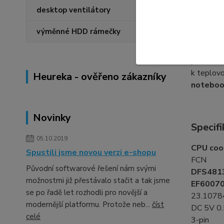
desktop ventilátory
Výměn
výměnné HDD rámečky
Při výměn
procesoru
k teplovo
Heureka - ověřeno zákazníky
noteboo
Novinky
Specifi
05.10.2019
CPU cool
Spustili jsme novou verzi e-shopu
FCN
Původní softwarové řešení nám svými
DFS481
možnostmi již přestávalo stačit a tak jsme
EF6007
se po řadě let rozhodli pro novější a
23.1078
modernější platformu. Protože neb...
číst
DC 5V 0
celé
3-pin