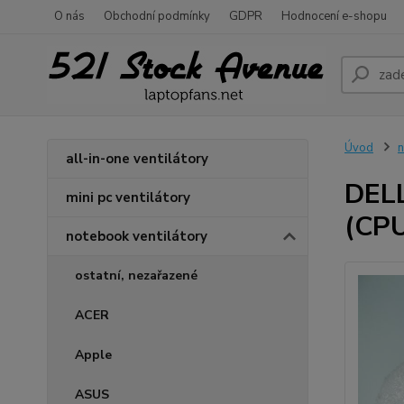
O nás
Obchodní podmínky
GDPR
Hodnocení e-shopu
Úvod
n
all-in-one ventilátory
DELL
mini pc ventilátory
(CPU
notebook ventilátory
ostatní, nezařazené
ACER
Apple
ASUS