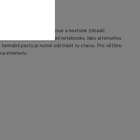
sty
lovodivou pastu na procesor a heatsink (chladič
, zkratům a možnému selhání notebooku. Jako alternativu
termální pasty je nutné odstranit tu starou. Pro většinu
na internetu.