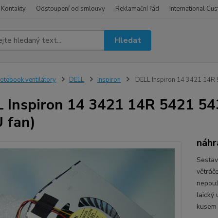
Kontakty
Odstoupení od smlouvy
Reklamační řád
International Cu
Hledat
otebook ventilátory
DELL
Inspiron
DELL Inspiron 14 3421 14R 5
 Inspiron 14 3421 14R 5421 54
 fan)
náhr
Sestav
větráč
nepouži
laický
kusem 