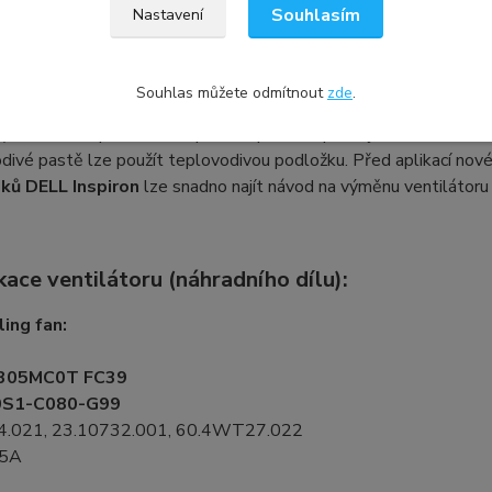
Souhlasím
Nastavení
a chlazení a důležitost teplovodivé pa
Souhlas můžete odmítnout
zde
.
ě ventilátoru notebooku doporučujeme také znovu aplikovat tep
). Tím se zlepší odvod tepla, což pomůže předejít restartování
divé pastě lze použít teplovodivou podložku. Před aplikací nové 
ků DELL Inspiron
lze snadno najít návod na výměnu ventilátoru 
kace ventilátoru (náhradního dílu):
ing fan:
305MC0T FC39
0S1-C080-G99
4.021, 23.10732.001, 60.4WT27.022
.5A