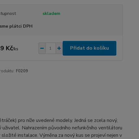
tupnost
skladem
sme plátci DPH
9 Kč
Přidat do košíku
/
ks
roduktu:
F0209
větráček) pro níže uvedené modely. Jedná se zcela nový,
cký uživatel. Nahrazením původního nefunkčního ventilátoru
 složité instalace. Výměna za nový kus se projeví nejen v