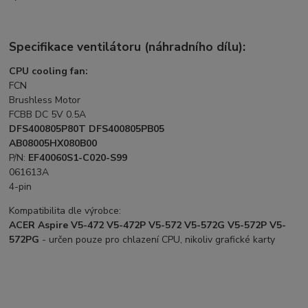
Specifikace ventilátoru (náhradního dílu):
CPU cooling fan:
FCN
Brushless Motor
FCBB DC 5V 0.5A
DFS400805P80T DFS400805PB05
AB08005HX080B00
P/N:
EF40060S1-C020-S99
061613A
4-pin
Kompatibilita dle výrobce:
ACER Aspire V5-472 V5-472P V5-572 V5-572G V5-572P V5-
572PG
- určen pouze pro chlazení CPU, nikoliv grafické karty