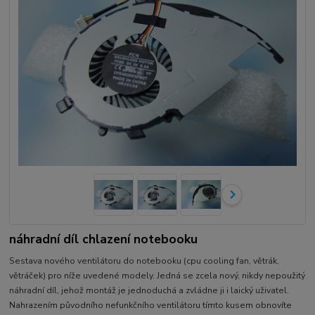
náhradní díl chlazení notebooku
Sestava nového ventilátoru do notebooku (cpu cooling fan, větrák,
větráček) pro níže uvedené modely. Jedná se zcela nový, nikdy nepoužitý
náhradní díl, jehož montáž je jednoduchá a zvládne ji i laický uživatel.
Nahrazením původního nefunkčního ventilátoru tímto kusem obnovíte