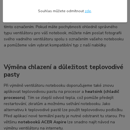
Každý výrobce používá své vlastní označení, což se nemusí
Souhlas můžete odmítnout
zde
.
shodovat s označením na vašem vadném ventilátoru. Navíc se
označení může změnit a používat se pro více druhů ventilátorů s
tímto označením. Pokud máte pochybnosti ohledně správného
typu ventilátoru pro váš notebook, můžete nám poslat fotografii
svého vadného ventilátoru spolu s označením vašeho notebooku
a pomůžeme vám vybrat kompatibilní typ z naší nabídky.
Výměna chlazení a důležitost teplovodivé
pasty
Při výměně ventilátoru notebooku doporučujeme také znovu
aplikovat teplovodivou pastu na procesor a
heatsink (chladič
procesoru)
. Tím se zlepší odvod tepla, což pomůže předejít
restartování, zkratům a možnému selhání notebooku. Jako
alternativu k teplovodivé pastě lze použít teplovodivou podložku.
Před aplikací nové termální pasty je nutné odstranit tu starou. Pro
většinu
notebooků ACER Aspire
lze snadno najít návod na
výměnu ventilátoru na internetu.