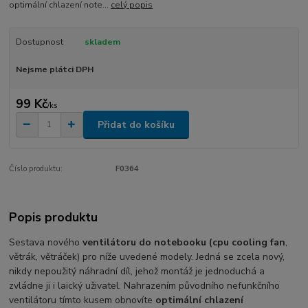
optimální chlazení note...
celý popis
Dostupnost
skladem
Nejsme plátci DPH
99 Kč
/
ks
Přidat do košíku
Číslo produktu:
F0364
Popis produktu
Sestava nového
ventilátoru do notebooku (cpu cooling fan
,
větrák, větráček) pro níže uvedené modely. Jedná se zcela nový,
nikdy nepoužitý náhradní díl, jehož montáž je jednoduchá a
zvládne ji i laický uživatel. Nahrazením původního nefunkčního
ventilátoru tímto kusem obnovíte
optimální chlazení