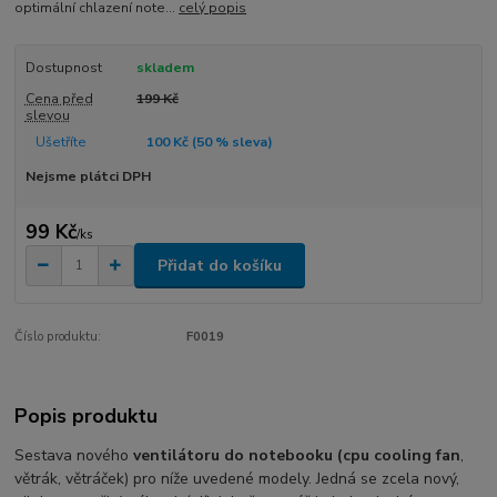
optimální chlazení note...
celý popis
Dostupnost
skladem
Cena před
199 Kč
slevou
Ušetříte
100 Kč (
50
% sleva)
Nejsme plátci DPH
99 Kč
/
ks
Přidat do košíku
Číslo produktu:
F0019
Popis produktu
Sestava nového
ventilátoru do notebooku (cpu cooling fan
,
větrák, větráček) pro níže uvedené modely. Jedná se zcela nový,