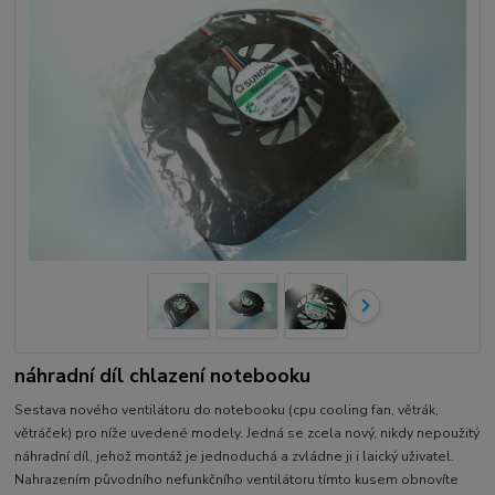
náhradní díl chlazení notebooku
Sestava nového ventilátoru do notebooku (cpu cooling fan, větrák,
větráček) pro níže uvedené modely. Jedná se zcela nový, nikdy nepoužitý
náhradní díl, jehož montáž je jednoduchá a zvládne ji i laický uživatel.
Nahrazením původního nefunkčního ventilátoru tímto kusem obnovíte