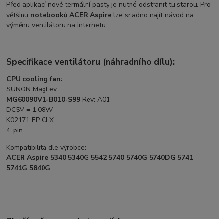
Před aplikací nové termální pasty je nutné odstranit tu starou. Pro
většinu
notebooků ACER Aspire
lze snadno najít návod na
výměnu ventilátoru na internetu.
Specifikace ventilátoru (náhradního dílu):
CPU cooling fan:
SUNON MagLev
MG60090V1-B010-S99
Rev: A01
DC5V = 1.08W
K02171 EP CLX
4-pin
Kompatibilita dle výrobce:
ACER Aspire 5340 5340G 5542 5740 5740G 5740DG 5741
5741G 5840G