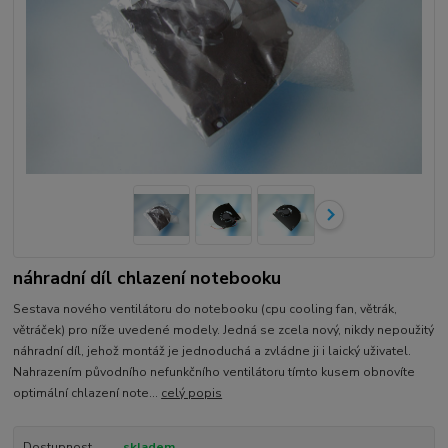
náhradní díl chlazení notebooku
Sestava nového ventilátoru do notebooku (cpu cooling fan, větrák,
větráček) pro níže uvedené modely. Jedná se zcela nový, nikdy nepoužitý
náhradní díl, jehož montáž je jednoduchá a zvládne ji i laický uživatel.
Nahrazením původního nefunkčního ventilátoru tímto kusem obnovíte
optimální chlazení note...
celý popis
Dostupnost
skladem