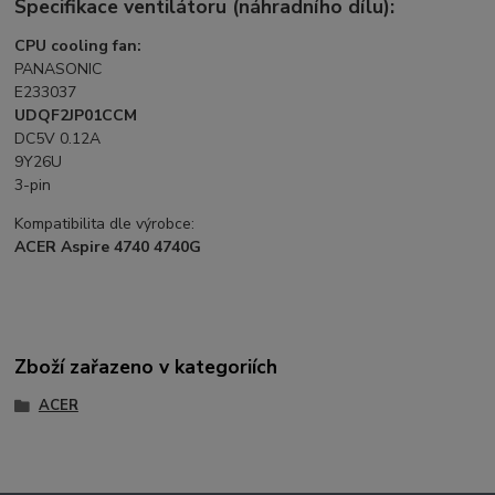
Specifikace ventilátoru (náhradního dílu):
CPU cooling fan:
PANASONIC
E233037
UDQF2JP01CCM
DC5V 0.12A
9Y26U
3-pin
Kompatibilita dle výrobce:
ACER Aspire 4740 4740G
Zboží zařazeno v kategoriích
ACER