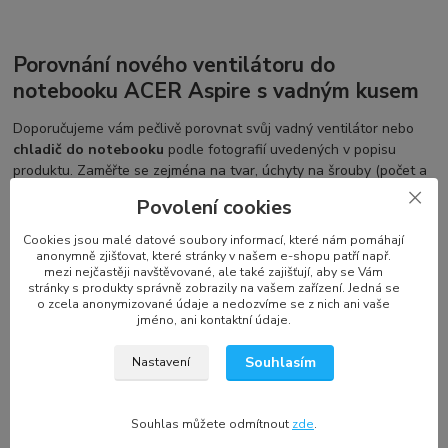
Porovnání nového ventilátoru do
notebooku ACER Aspire s vadným kusem
Doporučujeme vám pečlivě porovnat svůj vadný ventilátor nebo
chladič do notebooku
podle fotografií uvedených v popisu
produktu. Zaměřte se zejména na tvar, úchyty na šrouby (počet a
umístění), konektor a počet kabelů. Pro některé notebooky existují
Povolení cookies
různé verze ventilátorů, závislé na grafické kartě, typu procesoru,
typu LCD a dalších faktorech. Výrobci, jako jsou
SUNON, Delta
Cookies jsou malé datové soubory informací, které nám pomáhají
Electronics, Forcecon
, a další, nabízejí
ventilátory a chlazení
anonymně zjišťovat, které stránky v našem e-shopu patří např.
mezi nejčastěji navštěvované, ale také zajišťují, aby se Vám
notebooku
s různými specifikacemi a označeními.
stránky s produkty správně zobrazily na vašem zařízení. Jedná se
o zcela anonymizované údaje a nedozvíme se z nich ani vaše
jméno, ani kontaktní údaje.
Označení a kompatibilita náhradního dílu
Souhlasím
Nastavení
ACER
Každý výrobce používá své vlastní označení, což se nemusí
Souhlas můžete odmítnout
zde
.
shodovat s označením na vašem vadném ventilátoru. Navíc se