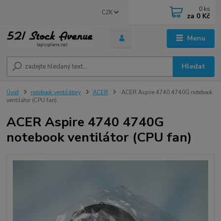
0
ks
CZK
za
0 Kč
Menu
Hledat
Úvod
notebook ventilátory
ACER
ACER Aspire 4740 4740G notebook
ventilátor (CPU fan)
ACER Aspire 4740 4740G
notebook ventilátor (CPU fan)