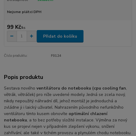
Nejsme plátci DPH
99 Kč
/
ks
Přidat do košíku
Číslo produktu:
F0124
Popis produktu
Sestava nového
ventilátoru do notebooku (cpu cooling fan
,
větrák, větráček) pro níže uvedené modely. Jedná se zcela nový,
nikdy nepoužitý náhradní díl, jehož montáž je jednoduchá a
zvládne ji i laický uživatel. Nahrazením původního nefunkčního
ventilátoru tímto kusem obnovíte
optimální chlazení
notebooku
, a to bez potřeby složité instalace. Výměna za nový
kus se projeví nejen v případném zlepšení výkonu, snížení
zahřívání, ale také v tichém provozu a plynulém chodu notebooku.