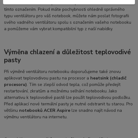
označení může změnit a používat se pro více druhů ventilátorů s
tímto označením. Pokud máte pochybnosti ohledně správného
typu ventilátoru pro váš notebook, můžete nám poslat fotografii
svého vadného ventilátoru spolu s označením vašeho notebooku
a pomůžeme vám vybrat kompatibilní typ z naší nabídky.
Výměna chlazení a důležitost teplovodivé
pasty
Při výměně ventilátoru notebooku doporučujeme také znovu
aplikovat teplovodivou pastu na procesor a
heatsink (chladič
procesoru)
. Tím se zlepší odvod tepla, což pomůže předejít
restartování, zkratům a možnému selhání notebooku. Jako
alternativu k teplovodivé pastě lze použít teplovodivou podložku.
Před aplikací nové termální pasty je nutné odstranit tu starou. Pro
většinu
notebooků ACER Aspire
lze snadno najít návod na
výměnu ventilátoru na internetu.