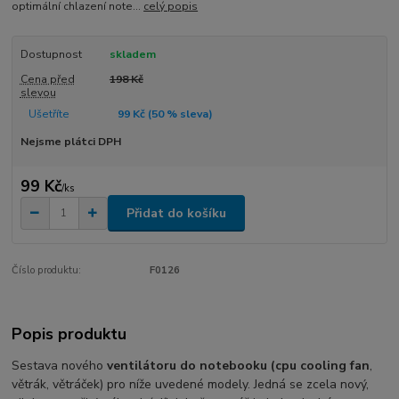
optimální chlazení note...
celý popis
Dostupnost
skladem
Cena před
198 Kč
slevou
Ušetříte
99 Kč (
50
% sleva)
Nejsme plátci DPH
99 Kč
/
ks
Přidat do košíku
Číslo produktu:
F0126
Popis produktu
Sestava nového
ventilátoru do notebooku (cpu cooling fan
,
větrák, větráček) pro níže uvedené modely. Jedná se zcela nový,