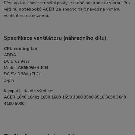
Před aplikací nové termální pasty je nutné odstranit tu starou. Pro
většinu
notebooků ACER
lze snadno najít návod na výměnu
ventilátoru na internetu.
Specifikace ventilátoru (náhradního dílu):
CPU cooling fan:
ADDA
DC Brushless
Model:
AB6505HB-E03
DC 5V 0.38A (ZL2)
3-pin
Kompatibilita dle výrobce:
ACER 1640 1640z 1650 1680 1690 3000 3500 3510 3630 3640
4100 5000