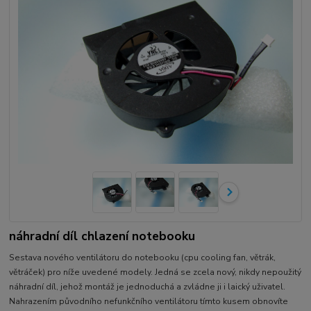
náhradní díl chlazení notebooku
Sestava nového ventilátoru do notebooku (cpu cooling fan, větrák,
větráček) pro níže uvedené modely. Jedná se zcela nový, nikdy nepoužitý
náhradní díl, jehož montáž je jednoduchá a zvládne ji i laický uživatel.
Nahrazením původního nefunkčního ventilátoru tímto kusem obnovíte