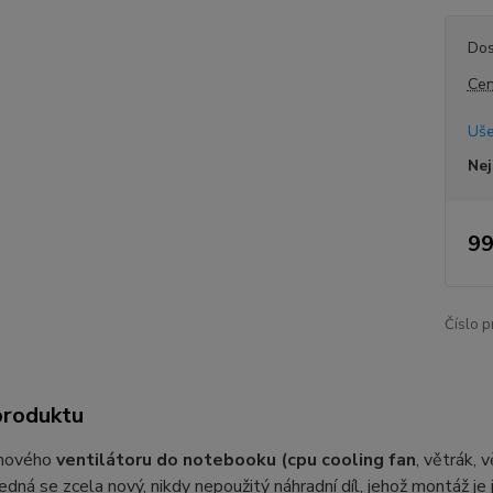
Dos
Cen
Uše
Nej
99
Číslo p
produktu
 nového
ventilátoru do notebooku (cpu cooling fan
, větrák, 
edná se zcela nový, nikdy nepoužitý náhradní díl, jehož montáž je 