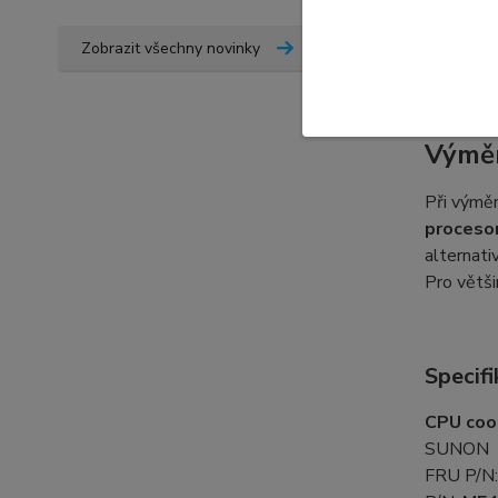
může změn
ventiláto
Zobrazit všechny novinky
pomůžeme 
Výměn
Při výmě
proceso
alternati
Pro větš
Specifi
CPU cool
SUNON
FRU P/N