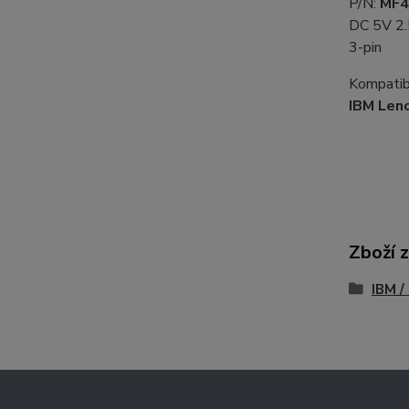
P/N:
MF4
DC 5V 2
3-pin
Kompatibi
IBM Len
Zboží 
IBM /