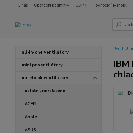
O nás
Obchodní podmínky
GDPR
Hodnocení e-shopu
Úvod
n
all-in-one ventilátory
IBM 
mini pc ventilátory
chla
notebook ventilátory
ostatní, nezařazené
ACER
Apple
ASUS