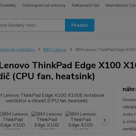
Kontakty
Odstoupení od smlouvy
Reklamační řád
International Cu
Hledat
otebook ventilátory
IBM / Lenovo
IBM Lenovo ThinkPad Edge X100 X1
Lenovo ThinkPad Edge X100 X10
dič (CPU fan, heatsink)
náhr
Sestav
větráč
zcela 
a zvlá
ventil