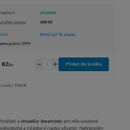
tupnost
skladem
a před slevou
188 Kč
tříte
89 Kč (
47
% sleva)
sme plátci DPH
 Kč
Přidat do košíku
/
ks
roduktu:
F0428
větráček) a
chladiče
(
heatsink
) pro níže uvedené
jednoduchá a zvládne ji i laický uživatel. Nahrazením