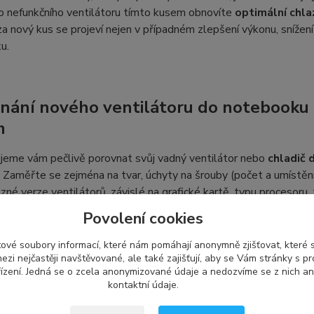
o nefunkčního ventilátoru tímto kusem obnovíte
optimální chl
 nový kus se projeví nejen v případném zlepšení výkonu, snížení
u.
nání nového ventilátoru do notebooku
m
jeme vám pečlivě porovnat svůj vadný ventilátor nebo
chladič
 Zaměřte se zejména na tvar, úchyty na šrouby (počet a umístěn
různé verze ventilátorů, závislé na grafické kartě, typu procesoru,
ectronics, Forcecon
, a další, nabízejí
ventilátory a chlazení 
Povolení cookies
ové soubory informací, které nám pomáhají anonymně zjišťovat, které
ezi nejčastěji navštěvované, ale také zajišťují, aby se Vám stránky s p
ení a kompatibilita náhradního dílu I
ízení. Jedná se o zcela anonymizované údaje a nedozvíme se z nich an
kontaktní údaje.
obce používá své vlastní označení, což se nemusí shodovat s oz