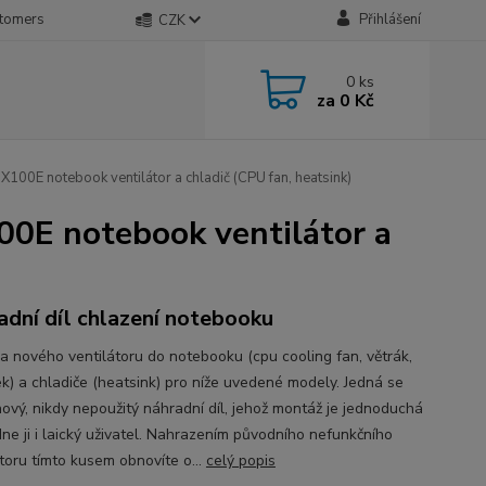
stomers
Přihlášení
CZK
0
ks
za
0 Kč
00E notebook ventilátor a chladič (CPU fan, heatsink)
0E notebook ventilátor a
adní díl chlazení notebooku
a nového ventilátoru do notebooku (cpu cooling fan, větrák,
ek) a chladiče (heatsink) pro níže uvedené modely. Jedná se
nový, nikdy nepoužitý náhradní díl, jehož montáž je jednoduchá
dne ji i laický uživatel. Nahrazením původního nefunkčního
átoru tímto kusem obnovíte o...
celý popis