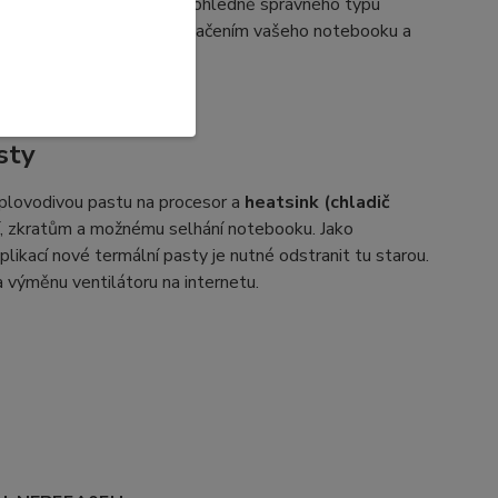
. Pokud máte pochybnosti ohledně správného typu
ho ventilátoru spolu s označením vašeho notebooku a
sty
plovodivou pastu na procesor a
heatsink (chladič
ní, zkratům a možnému selhání notebooku. Jako
likací nové termální pasty je nutné odstranit tu starou.
a výměnu ventilátoru na internetu.