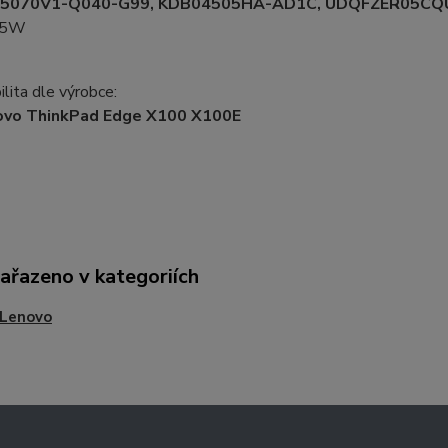
5070V1-Q040-G99, KDB04505HA-AD1C, UDQFZER05CQ
.5W
lita dle výrobce:
ovo ThinkPad Edge X100 X100E
zařazeno v kategoriích
 Lenovo