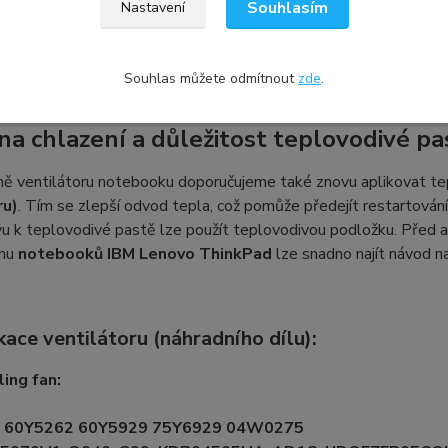
it a používat se pro více druhů ventilátorů s tímto označením
Souhlasím
Nastavení
ru pro váš notebook, můžete nám poslat fotografii svého vadné
vám vybrat kompatibilní typ z naší nabídky.
Souhlas můžete odmítnout
zde
.
a chlazení a důležitost teplovodivé pa
ně ventilátoru notebooku doporučujeme také znovu aplikovat te
ru)
. Tím se zlepší odvod tepla, což pomůže předejít restartová
vu k teplovodivé pastě lze použít teplovodivou podložku. Před ap
inu
notebooků IBM Lenovo ThinkPad
lze snadno najít návod n
kace ventilátoru (náhradního dílu):
ing fan:
:
60Y5262 60Y5929 75Y6929 04W0275