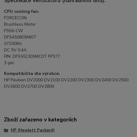
Specifikace ventilátoru (náhradního dílu):
CPU cooling fan:
FORCECON
Brushless Motor
F5S6-CW
DFS450805MI0T
072008A
DC 5V 0.4A
P/N: DFS551305MC0T FP377
3-pin
Kompatibilita dle výrobce:
HP Pavilion DV2000 DV2100 DV2200 DV2300 DV2400 DV2500
DV2600 DV2700 DV2800
Zboží zařazeno v kategoriích
HP (Hewlett Packard)