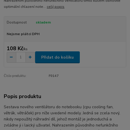
Nahrazením původního nefunkčního ventilátoru tímto kusem obnovíte
optimální chlazení note...
celý popis
Dostupnost
skladem
Nejsme plátci DPH
108 Kč
/
ks
Přidat do košíku
Číslo produktu:
F0147
Popis produktu
Sestava nového ventilátoru do notebooku (cpu cooling fan,
větrák, větráček) pro níže uvedené modely. Jedná se zcela nový,
nikdy nepoužitý náhradní díl, jehož montáž je jednoduchá a
zvládne ji i laický uživatel. Nahrazením původního nefunkčního