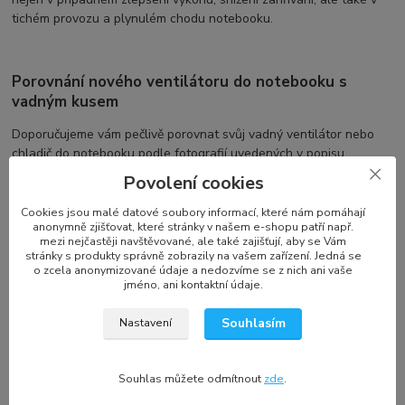
tichém provozu a plynulém chodu notebooku.
Porovnání nového ventilátoru do notebooku s
vadným kusem
Doporučujeme vám pečlivě porovnat svůj vadný ventilátor nebo
chladič do notebooku podle fotografií uvedených v popisu
produktu. Zaměřte se zejména na tvar, úchyty na šrouby (počet a
Povolení cookies
umístění), konektor a počet kabelů. Pro některé notebooky existují
různé verze ventilátorů, závislé na grafické kartě, typu procesoru,
Cookies jsou malé datové soubory informací, které nám pomáhají
anonymně zjišťovat, které stránky v našem e-shopu patří např.
typu LCD a dalších faktorech. Výrobci, jako jsou SUNON, Delta
mezi nejčastěji navštěvované, ale také zajišťují, aby se Vám
Electronics, Forcecon, a další, nabízejí ventilátory a chlazení
stránky s produkty správně zobrazily na vašem zařízení. Jedná se
notebooku s různými specifikacemi a označeními.
o zcela anonymizované údaje a nedozvíme se z nich ani vaše
jméno, ani kontaktní údaje.
Souhlasím
Nastavení
Označení a kompatibilita náhradního dílu
Každý výrobce používá své vlastní označení, což se nemusí
Souhlas můžete odmítnout
zde
.
shodovat s označením na vašem vadném ventilátoru. Navíc se
označení může změnit a používat se pro více druhů ventilátorů s