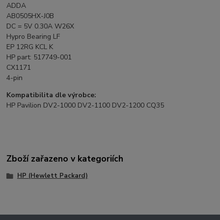
ADDA
AB0505HX-J0B
DC = 5V 0.30A W26X
Hypro Bearing LF
EP 12RG KCL K
HP part: 517749-001
CX1171
4-pin
Kompatibilita dle výrobce:
HP Pavilion DV2-1000 DV2-1100 DV2-1200 CQ35
Zboží zařazeno v kategoriích
HP (Hewlett Packard)