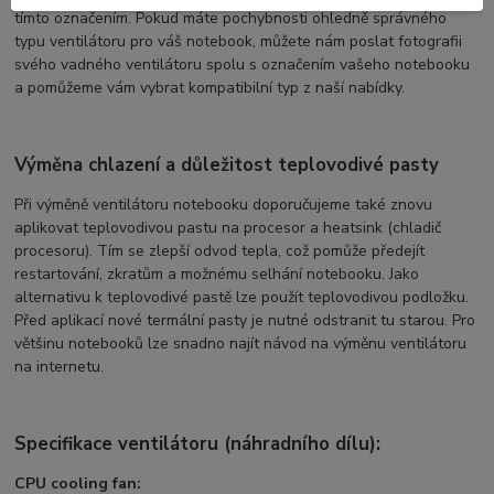
tímto označením. Pokud máte pochybnosti ohledně správného
typu ventilátoru pro váš notebook, můžete nám poslat fotografii
svého vadného ventilátoru spolu s označením vašeho notebooku
a pomůžeme vám vybrat kompatibilní typ z naší nabídky.
Výměna chlazení a důležitost teplovodivé pasty
Při výměně ventilátoru notebooku doporučujeme také znovu
aplikovat teplovodivou pastu na procesor a heatsink (chladič
procesoru). Tím se zlepší odvod tepla, což pomůže předejít
restartování, zkratům a možnému selhání notebooku. Jako
alternativu k teplovodivé pastě lze použít teplovodivou podložku.
Před aplikací nové termální pasty je nutné odstranit tu starou. Pro
většinu notebooků lze snadno najít návod na výměnu ventilátoru
na internetu.
Specifikace ventilátoru (náhradního dílu):
CPU cooling fan: