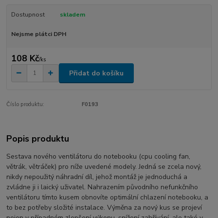
Dostupnost
skladem
Nejsme plátci DPH
108 Kč
/
ks
Přidat do košíku
Číslo produktu:
F0193
Popis produktu
Sestava nového ventilátoru do notebooku (cpu cooling fan,
větrák, větráček) pro níže uvedené modely. Jedná se zcela nový,
nikdy nepoužitý náhradní díl, jehož montáž je jednoduchá a
zvládne ji i laický uživatel. Nahrazením původního nefunkčního
ventilátoru tímto kusem obnovíte optimální chlazení notebooku, a
to bez potřeby složité instalace. Výměna za nový kus se projeví
nejen v případném zlepšení výkonu, snížení zahřívání, ale také v