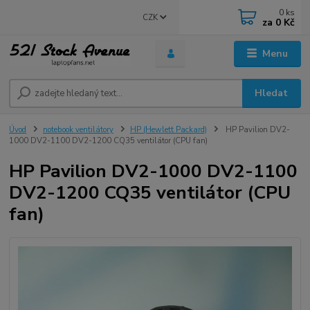
0
ks
CZK
za
0 Kč
Menu
Hledat
Úvod
notebook ventilátory
HP (Hewlett Packard)
HP Pavilion DV2-
1000 DV2-1100 DV2-1200 CQ35 ventilátor (CPU fan)
HP Pavilion DV2-1000 DV2-1100
DV2-1200 CQ35 ventilátor (CPU
fan)