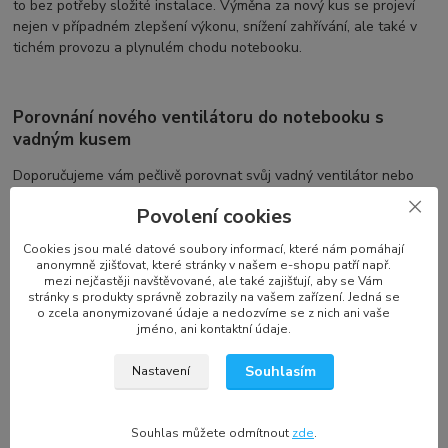
to bez potřeby složité instalace. Výměna za nový kus se projeví
nejen v případném zlepšení výkonu, snížení zahřívání, ale také v
tichém provozu a plynulém chodu notebooku.
Porovnání nového ventilátoru do notebooku s
vadným kusem
Doporučujeme vám pečlivě porovnat svůj vadný ventilátor nebo
chladič do notebooku podle fotografií uvedených v popisu
Povolení cookies
produktu. Zaměřte se zejména na tvar, úchyty na šrouby (počet a
umístění), konektor a počet kabelů. Pro některé notebooky existují
Cookies jsou malé datové soubory informací, které nám pomáhají
různé verze ventilátorů, závislé na grafické kartě, typu procesoru,
anonymně zjišťovat, které stránky v našem e-shopu patří např.
typu LCD a dalších faktorech. Výrobci, jako jsou SUNON, Delta
mezi nejčastěji navštěvované, ale také zajišťují, aby se Vám
stránky s produkty správně zobrazily na vašem zařízení. Jedná se
Electronics, Forcecon, a další, nabízejí ventilátory a chlazení
o zcela anonymizované údaje a nedozvíme se z nich ani vaše
notebooku s různými specifikacemi a označeními.
jméno, ani kontaktní údaje.
Souhlasím
Nastavení
Označení a kompatibilita náhradního dílu
Každý výrobce používá své vlastní označení, což se nemusí
Souhlas můžete odmítnout
zde
.