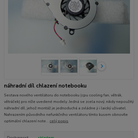
náhradní díl chlazení notebooku
Sestava nového ventilátoru do notebooku (cpu cooling fan, větrák,
větráček) pro níže uvedené modely. Jedná se zcela nový, nikdy nepoužitý
náhradní díl, jehož montáž je jednoduchá a zvládne ji i laický uživatel.
Nahrazením původního nefunkčního ventilátoru tímto kusem obnovíte
optimální chlazení note...
celý popis
Dostupnost
skladem