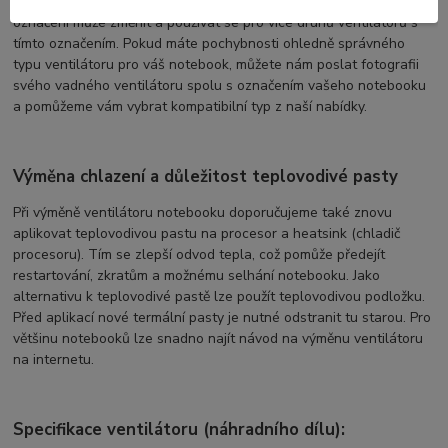
shodovat s označením na vašem vadném ventilátoru. Navíc se
označení může změnit a používat se pro více druhů ventilátorů s
tímto označením. Pokud máte pochybnosti ohledně správného
typu ventilátoru pro váš notebook, můžete nám poslat fotografii
svého vadného ventilátoru spolu s označením vašeho notebooku
a pomůžeme vám vybrat kompatibilní typ z naší nabídky.
Výměna chlazení a důležitost teplovodivé pasty
Při výměně ventilátoru notebooku doporučujeme také znovu
aplikovat teplovodivou pastu na procesor a heatsink (chladič
procesoru). Tím se zlepší odvod tepla, což pomůže předejít
restartování, zkratům a možnému selhání notebooku. Jako
alternativu k teplovodivé pastě lze použít teplovodivou podložku.
Před aplikací nové termální pasty je nutné odstranit tu starou. Pro
většinu notebooků lze snadno najít návod na výměnu ventilátoru
na internetu.
Specifikace ventilátoru (náhradního dílu):