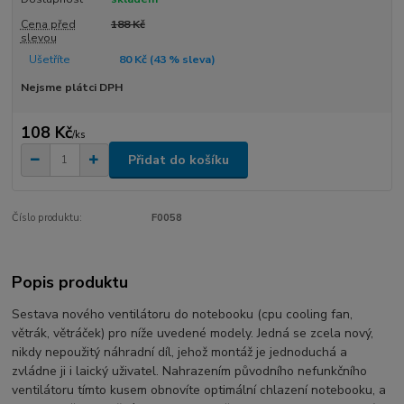
Cena před
188 Kč
slevou
Ušetříte
80 Kč (
43
% sleva)
Nejsme plátci DPH
108 Kč
/
ks
Přidat do košíku
Číslo produktu:
F0058
Popis produktu
Sestava nového ventilátoru do notebooku (cpu cooling fan,
větrák, větráček) pro níže uvedené modely. Jedná se zcela nový,
nikdy nepoužitý náhradní díl, jehož montáž je jednoduchá a
zvládne ji i laický uživatel. Nahrazením původního nefunkčního
ventilátoru tímto kusem obnovíte optimální chlazení notebooku, a