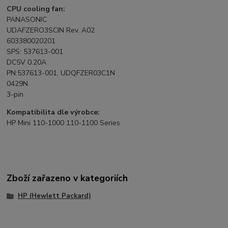
CPU cooling fan:
PANASONIC
UDAFZERO3SCIN Rev. A02
603380020201
SPS: 537613-001
DC5V 0.20A
PN:537613-001, UDQFZER03C1N
0429N
3-pin
Kompatibilita dle výrobce:
HP Mini 110-1000 110-1100 Series
Zboží zařazeno v kategoriích
HP (Hewlett Packard)