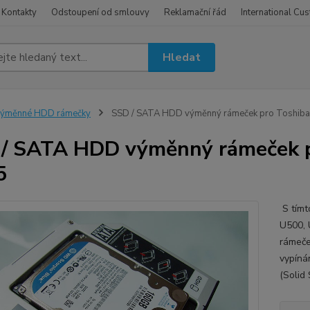
Kontakty
Odstoupení od smlouvy
Reklamační řád
International Cu
Hledat
výměnné HDD rámečky
SSD / SATA HDD výměnný rámeček pro Toshib
/ SATA HDD výměnný rámeček 
5
S tímt
U500, 
rámeče
vypíná
(Solid