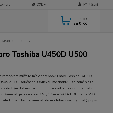
stomers
Přihlášení
CZK
0
ks
za
0 Kč
a U450D U500 U505
pro Toshiba U450D U500
o rámečkem můžete mít v notebooku řady Toshiba U450D,
U505 2 HDD současně. Optickou mechaniku lze zaměnit za
k s druhým diskem za chodu notebooku, bez nutnosti jeho
ní. Rámeček je určen pro 2.5" / 9.5mm SATA HDD nebo SSD
 State Drive). Tento rámeček do modulární šachty...
celý popis