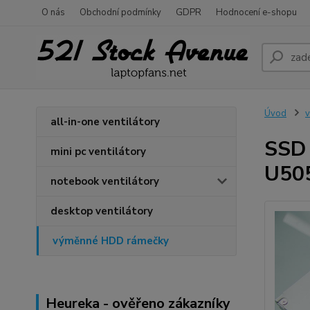
O nás
Obchodní podmínky
GDPR
Hodnocení e-shopu
Úvod
all-in-one ventilátory
SSD 
mini pc ventilátory
U50
notebook ventilátory
desktop ventilátory
výměnné HDD rámečky
Heureka - ověřeno zákazníky