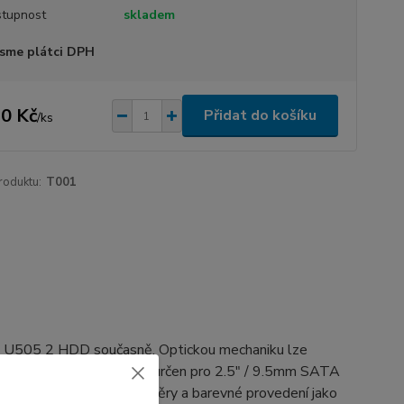
tupnost
skladem
sme plátci DPH
0 Kč
Přidat do košíku
/
ks
roduktu:
T001
 U505 2 HDD současně. Optickou mechaniku lze
eho vypínání. Rámeček je určen pro 2.5" / 9.5mm SATA
má naprosto přesné rozměry a barevné provedení jako