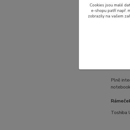
zbytek la
Cookies jsou malé dat
Rámeček j
e-shopu patří např. m
zobrazily na vašem zař
pro ilust
Specifik
Podporuje
stisknout
nebo tře
Plně inte
notebooku
Rámeček 
Toshiba