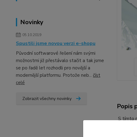
Novinky
05.10.2019
Spustili jsme novou verzi e-shopu
Původní softwarové řešení nám svými
možnostmi již přestávalo stačit a tak jsme
se po řadě let rozhodli pro novější a
modernější platformu. Protože neb...
číst
celé
Zobrazit všechny novinky
Popis 
S tímto 
zaměnit 
HDD nebo