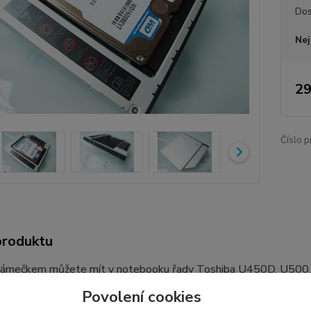
Dos
Nej
29
Číslo p
produktu
rámečkem můžete mít v notebooku řady Toshiba U450D, U500,
za rámeček s druhým diskem za chodu notebooku, bez nutnosti j
Povolení cookies
 SSD (Solid State Drive). Tento rámeček do modulární šachty 