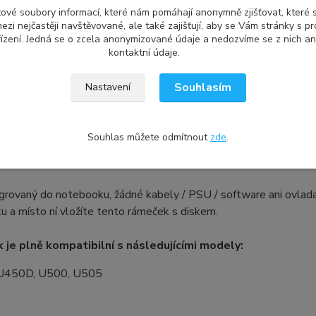
ptopu - nebude tedy působit nikterak rušivě či nevhodně vyčnív
ové soubory informací, které nám pomáhají anonymně zjišťovat, které
e zcela nový, nepoužitý, včetně šroubků pro přichycení harddisk
ezi nejčastěji navštěvované, ale také zajišťují, aby se Vám stránky s p
ízení. Jedná se o zcela anonymizované údaje a nedozvíme se z nich an
rativní účely.
kontaktní údaje.
Souhlasím
Nastavení
ace:
 bootování systému jak z primárního HDD v notebooku, tak i z d
Souhlas můžete odmítnout
zde
.
 standardní klávesu F12 a vybrat si, zdali chcete nabootovat s
ba DVD mechaniky.
grovaný do notebooku, žádné kabely / PSU / software ani ovlad
 a místo ní vložíte tento rámeček s diskem.
je plně kompatibilní s následujícími modely:
 U450D, U500, U505