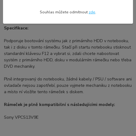
harddisku.
HDD není součástí prodeje a je zobrazen pouze
pro ilustrativní účely.
Souhlas můžete odmítnout
zde
.
Specifikace:
Podporuje bootování systému jak z primárního HDD v notebooku,
tak i z disku v tomto rámečku. Stačí při startu notebooku stisknout
standardní klávesu F12 a vybrat si, zdali chcete nabootovat
systém z primárního HDD, disku v modulárním rámečku nebo třeba
DVD mechaniky.
Plně integrovaný do notebooku, žádné kabely / PSU / software ani
ovladače nejsou zapotřebí, pouze vyjmete mechaniku z notebooku
a místo ní vložíte tento rámeček s diskem.
Rámeček je plně kompatibilní s následujícími modely:
Sony VPCS13V9E