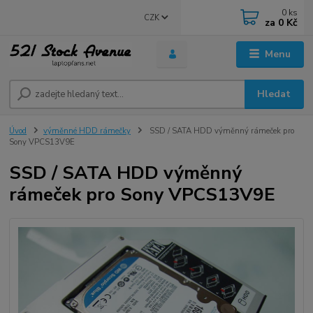
0
ks
CZK
za
0 Kč
Menu
Hledat
Úvod
výměnné HDD rámečky
SSD / SATA HDD výměnný rámeček pro
Sony VPCS13V9E
SSD / SATA HDD výměnný
rámeček pro Sony VPCS13V9E